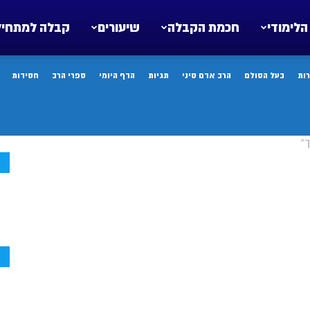
הלימודי
חכמת הקבלה
שיעורים
קבלה למתחיל
ות
בעל הסולם
הרב אדם סיני
תגיות
הדף היומי
ספרי הרב
חסידות
"
ח
ח