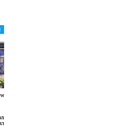
ה
אי
מג
הק