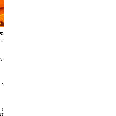
מי
של
יצ
רוח
5
לש