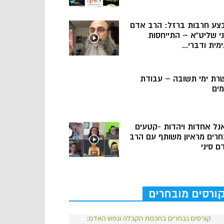
צע חרבות ברזל: הרב אדם
ני שליט”א – התייחסות
מית ודברי...
רת ימי תשובה – עבודת
מים
נל אחדות ויהדות -קטעים
חרים מראיון משותף עם הרב
ם סיני
ורסים מובחרים