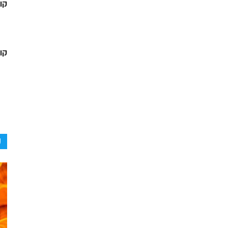
קו
קור
ק