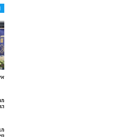
ה
אי
מג
הק
מב
סי