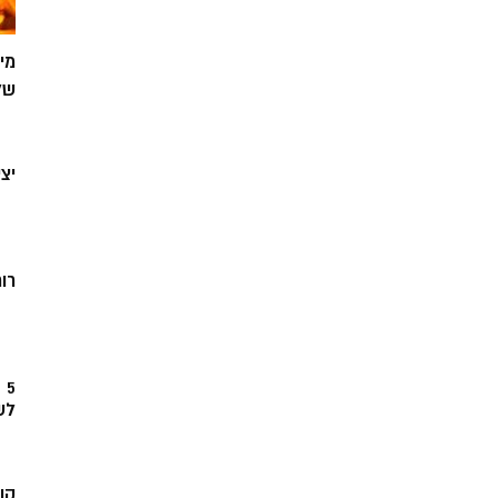
מי
של
יצ
רוח
5
לש
קו