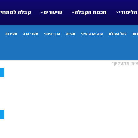
הלימודי
חכמת הקבלה
שיעורים
קבלה למתחיל
ות
בעל הסולם
הרב אדם סיני
תגיות
הדף היומי
ספרי הרב
חסידות
ית מהעליון"
ח
ח