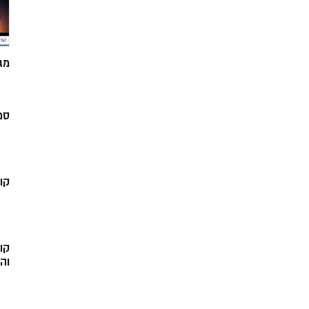
מג
סמ
קו
קו
וה