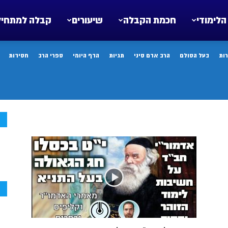
הלימודי
חכמת הקבלה
שיעורים
קבלה למתחיל
ות
בעל הסולם
הרב אדם סיני
תגיות
הדף היומי
ספרי הרב
חסידות
ח
ח