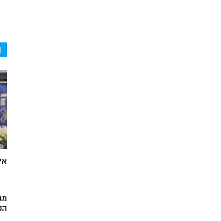
ה
אי
מג
הק