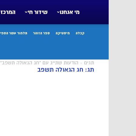
מי אנחנו
שידור חי
המרכז 
קבלה
מיסטיקה
ספר הזוהר
תלמוד עשר הספיר
תגים
הודעות שתייג עם "חג הגאולה תשפב"
תג: חג הגאולה תשפב