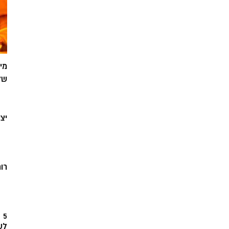
מי
של
יצ
רוח
5
לש