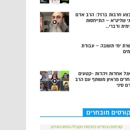
צע חרבות ברזל: הרב אדם
ני שליט”א – התייחסות
מית ודברי...
רת ימי תשובה – עבודת
מים
נל אחדות ויהדות -קטעים
חרים מראיון משותף עם הרב
ם סיני
ורסים מובחרים