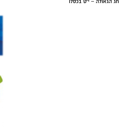
חג הגאולה – י”ט בכסלו