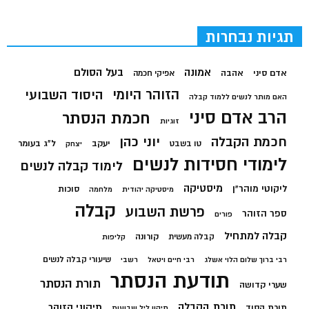
תגיות נבחרות
בעל הסולם
אמונה
אדם סיני
אהבה
אפיקי חכמה
הזוהר היומי
היסוד השבועי
האם מותר לנשים ללמוד קבלה
הרב אדם סיני
חכמת הנסתר
זוגיות
חכמת הקבלה
יוני כהן
יעקב
ל"ג בעומר
טו בשבט
יצחק
לימודי חסידות לנשים
לימוד קבלה לנשים
מיסטיקה
ליקוטי מוהר"ן
סוכות
מיסטיקה יהודית
מלחמה
קבלה
פרשת השבוע
ספר הזוהר
פורים
קבלה למתחיל
קורונה
קבלה מעשית
קליפות
שיעורי קבלה לנשים
רבי ברוך שלום הלוי אשלג
רבי חיים ויטאל
רשבי
תודעת הנסתר
תורת הנסתר
שערי קדושה
תורת הקבלה
תיקוני הזוהר
תורת הסוד
תיקון ליל שבועות