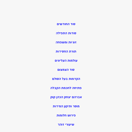
סוד החודשים
סודות התפילה
זוגיות ומשפחה
תורת החסידות
עולמות העליונים
סוד הצמצום
הקדמות בעל הסולם
פתיחה לחכמת הקבלה
אברהם יצחק הכהן קוק
מוסר ותיקון המידות
פירוש חלומות
שיעורי זוהר