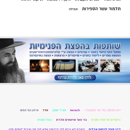
תלמוד עשר הספירות
תפילה
?אין חכמה בלי צד הנקבה.?
korach
אביר יעקב
אדר
איזון גוף ונפש
ביאורים על ספר התניא
בני נוער שיוצאים מהדת
בעל התניא
דבר תורה לניחום אבלים
האדם לא נבחן לפי ירידותיו אלא לפי מה שיכול לעלות מהן