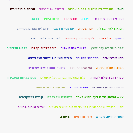
האני
ההבדל בין היהדות לדתות אחרות
הילולת אביר יעקב
הר הבית היסטוריה
הרב של הרב שיינברגר
ויקרא
חודש טוב
חירות היחיד
חכמה
חלומות לפי הקבלה
יום הפטירה
יום פטירת רשבי
ירושלים אתרים מעניינים
כישוף
ליל הסדר
ליקוטי מוהר ן ציטוטים
למה אסור ללמוד זוהר
למה משה לא עלה לארץ
מבשרי אחזה אלוה
מותר ללמוד קבלה
מזלות שידוכים
מכון אביר יעקב
מסר יומי מהזוהר
מעלת וחשיבות לימוד ספר הזוהר
מצווה בעולם היצירה
משמעות טו באב
סיפורי רוחות רפאים אמיתיים
ספרי בעל הסולם להורדה
עלון הסולם: המלחמה על ירושלים
פנים מאירות ומסבירות
פרשת השבוע בחסידות
צום יז בתמוז
צום עשרה בטבת 2018
צט – ואתחנן אל ה בעת ההיא לאמר
ציטוטים של רבנים
קבלה למתקדמים
קד – בשביל שאמר משה לבני גד תרבות אנשים חטאים
שדים ורוחות תמונות
שערי קדושה שער א
שפיכות דמים
תשובה