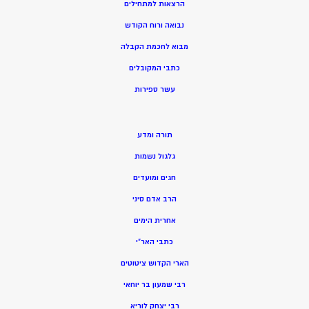
הרצאות למתחילים
נבואה ורוח הקודש
מ
בוא לחכמת הקבלה
כתבי המקובלים
ע
שר ספירות
תורה ומדע
גלגול נשמות
חגים ומועדים
הרב אדם סיני
אחרית הימים
כתבי האר”י
הארי הקדוש ציטוטים
רבי שמעון בר יוחאי
רבי יצחק לוריא