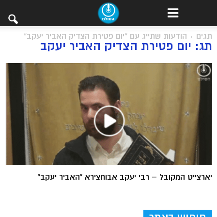
תגים
הודעות שתייג עם "יום פטירת הצדיק האביר יעקב"
תג: יום פטירת הצדיק האביר יעקב
יארצייט המקובל – רבי יעקב אבוחצירא “האביר יעקב”