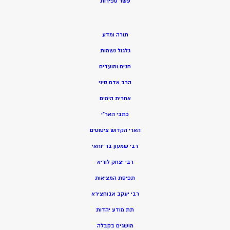
ע
שר ספירות
תורה ומדע
גלגול נשמות
חגים ומועדים
הרב אדם סיני
אחרית הימים
כתבי האר”י
הארי הקדוש ציטוטים
רבי שמעון בר יוחאי
רבי יצחק לוריא
תפיסת המציאות
רבי יעקב אבוחצירא
תת מודע יהדות
מושגים בקבלה