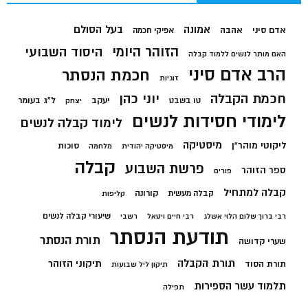
בעל הסולם
אמונה
אדם סיני
אהבה
אפיקי חכמה
הזוהר היומי
היסוד השבועי
האם מותר לנשים ללמוד קבלה
הרב אדם סיני
חכמת הנסתר
זוגיות
חכמת הקבלה
יוני כהן
יעקב
ל"ג בעומר
טו בשבט
יצחק
לימודי חסידות לנשים
לימוד קבלה לנשים
מיסטיקה
ליקוטי מוהר"ן
סוכות
מיסטיקה יהודית
מלחמה
קבלה
פרשת השבוע
ספר הזוהר
פורים
קבלה למתחיל
קורונה
קבלה מעשית
קליפות
שיעורי קבלה לנשים
רבי ברוך שלום הלוי אשלג
רבי חיים ויטאל
רשבי
תודעת הנסתר
תורת הנסתר
שערי קדושה
תורת הקבלה
תיקוני הזוהר
תורת הסוד
תיקון ליל שבועות
תלמוד עשר הספירות
תפילה