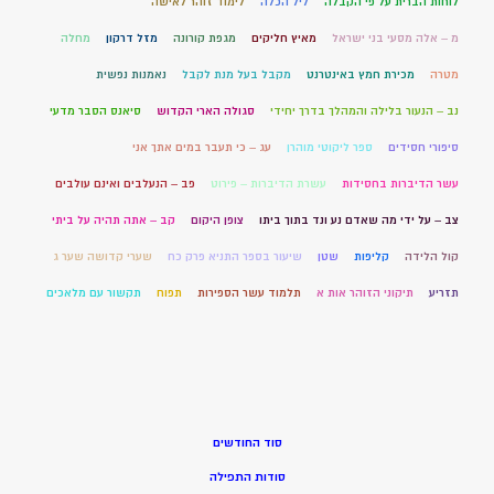
לוחות הברית על פי הקבלה
ליל הכלה
לימוד זוהר לאישה
מ – אלה מסעי בני ישראל
מאיץ חליקים
מגפת קורונה
מזל דרקון
מחלה
מטרה
מכירת חמץ באינטרנט
מקבל בעל מנת לקבל
נאמנות נפשית
נב – הנעור בלילה והמהלך בדרך יחידי
סגולה הארי הקדוש
סיאנס הסבר מדעי
סיפורי חסידים
ספר ליקוטי מוהרן
עג – כי תעבר במים אתך אני
עשר הדיברות בחסידות
עשרת הדיברות – פירוט
פב – הנעלבים ואינם עולבים
צב – על ידי מה שאדם נע ונד בתוך ביתו
צופן היקום
קב – אתה תהיה על ביתי
קול הלידה
קליפות
שטן
שיעור בספר התניא פרק כח
שערי קדושה שער ג
תזריע
תיקוני הזוהר אות א
תלמוד עשר הספירות
תפוח
תקשור עם מלאכים
סוד החודשים
סודות התפילה