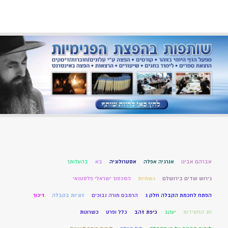
אברהם אבינו
אנרגיה אפלה
אסטרולוגיה
בא
בהעלותך
גירוש שדים בירושלם
גשמיות
הסכסוך ישראלי פלסטנאי
הפתח לחכמת הקבלה חלק ג
הרמבם מורה נבוכים
זוגיות בקבלה
זיכוך
חג החסידות
יעקב
כיפת זהב
כלל ופרט
כשרונות