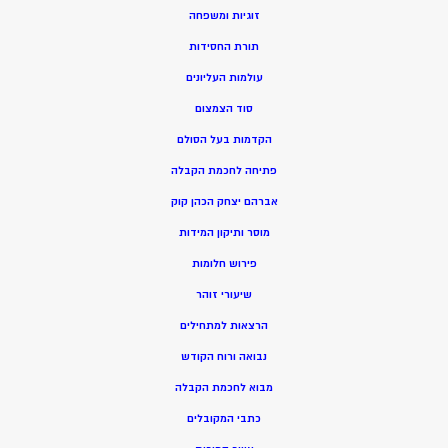
זוגיות ומשפחה
תורת החסידות
עולמות העליונים
סוד הצמצום
הקדמות בעל הסולם
פתיחה לחכמת הקבלה
אברהם יצחק הכהן קוק
מוסר ותיקון המידות
פירוש חלומות
שיעורי זוהר
הרצאות למתחילים
נבואה ורוח הקודש
מ
בוא לחכמת הקבלה
כתבי המקובלים