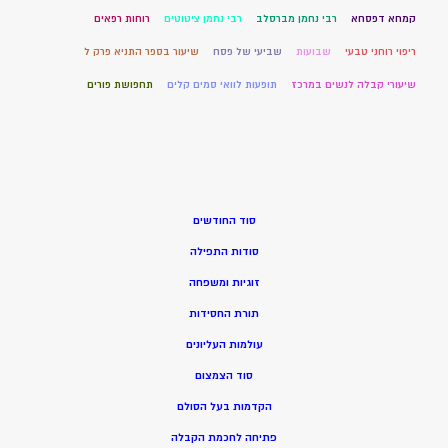
קמחא דפסחא
רבי נחמן מברסלב
רבי נחמן ציטוטים
רוחות רפאים
ריפוי רוחני טבעי
שבועות
שביעי של פסח
שיעור בספר התניא פרק ל
שיעורי קבלה לנשים במרכז
תופעות לוואי סמים קלים
תחפושת פורים
סוד החודשים
סודות התפילה
זוגיות ומשפחה
תורת החסידות
עולמות העליונים
סוד הצמצום
הקדמות בעל הסולם
פתיחה לחכמת הקבלה