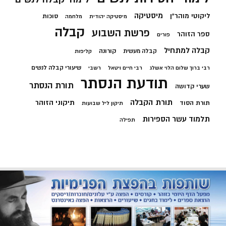
מיסטיקה
ליקוטי מוהר"ן
סוכות
מיסטיקה יהודית
מלחמה
קבלה
פרשת השבוע
ספר הזוהר
פורים
קבלה למתחיל
קורונה
קבלה מעשית
קליפות
שיעורי קבלה לנשים
רבי ברוך שלום הלוי אשלג
רבי חיים ויטאל
רשבי
תודעת הנסתר
תורת הנסתר
שערי קדושה
תורת הקבלה
תיקוני הזוהר
תורת הסוד
תיקון ליל שבועות
תלמוד עשר הספירות
תפילה