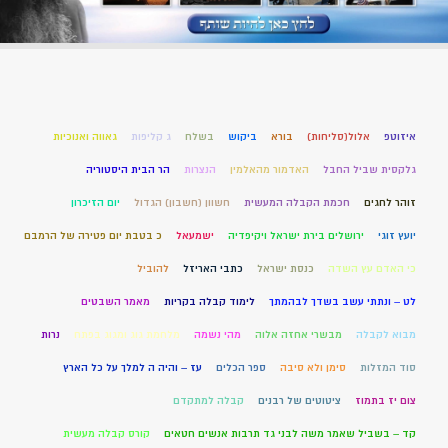
איזוטפ
אלול(סליחות)
בורא
ביקוש
בשלח
ג קליפות
גאווה ואנוכיות
גלקסית שביל החבל
האדמור מהאלמין
הנצרות
הר הבית היסטוריה
זוהר לחגים
חכמת הקבלה המעשית
חשוון (חשבון) הגדול
יום הזיכרון
יועץ זוגי
ירושלים בירת ישראל ויקיפדיה
ישמעאל
כ בטבת יום פטירה של הרמבם
כי האדם עץ השדה
כנסת ישראל
כתבי האריזל
להוביל
לט – ונתתי עשב בשדך לבהמתך
לימוד קבלה בקריות
מאמר השבטים
מבוא לקבלה
מבשרי אחזה אלוה
מהי נשמה
מלחמת גוג ומגוג בפתח
נרות
סוד המזלות
סימן ולא סיבה
ספר הכלים
עז – והיה ה למלך על כל הארץ
צום יז בתמוז
ציטוטים של רבנים
קבלה למתקדם
קד – בשביל שאמר משה לבני גד תרבות אנשים חטאים
קורס קבלה מעשית