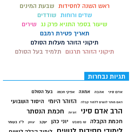
ראש השנה לחסידות
שבעת המינים
שדים ורוחות
שודדים
שיעור בספר התניא פרק נג
שירים
תאריך פטירת רמבם
תיקוני הזוהר מעלות הסולם
תיקוני הזוהר תרגום
תלמיד בעל הסולם
תגיות נבחרות
בעל הסולם
אמונה
אדם סיני
אהבה
אפיקי חכמה
הזוהר היומי
היסוד השבועי
האם מותר לנשים ללמוד קבלה
הרב אדם סיני
חכמת הנסתר
זוגיות
חכמת הקבלה
יוני כהן
יעקב
ל"ג בעומר
טו בשבט
יצחק
לימודי חסידות לנשים
לימוד קבלה לנשים