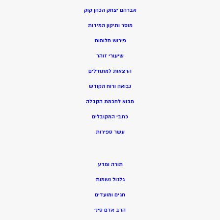
אברהם יצחק הכהן קוק
מוסר ותיקון המידות
פירוש חלומות
שיעורי זוהר
הרצאות למתחילים
נבואה ורוח הקודש
מ
בוא לחכמת הקבלה
כתבי המקובלים
ע
שר ספירות
תורה ומדע
גלגול נשמות
חגים ומועדים
הרב אדם סיני