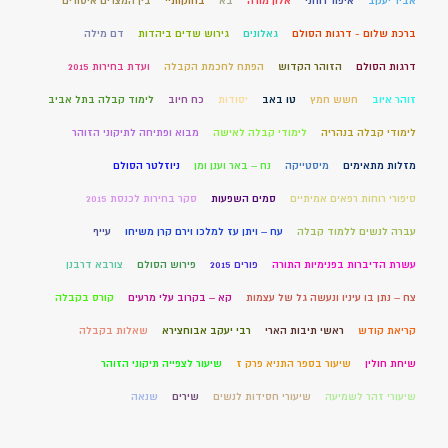
אביר יעקב
איפור רוחני
אלון מורה
בא
בחוקותיי
בין המצרים איסורים
ברכת שלום - דרגות הסולם
גאלונים
גירוש שדים ביהדות
דם מילה
דרגות הסולם
הזוהר הקדוש
הפתח לחכמת הקבלה
ועדת בחירות 2015
זוהר איוב
חשש חמץ
טו באב
יסודות
כח חיוב
לימוד קבלה בתל אביב
לימודי קבלה בנהריה
לימודי קבלה לאישה
מבוא ופתיחה לתיקוני הזוהר
מזלות מתאימים
מיסטייקה
נח – באר וענן ומן
ניוזלטר הסולם
סיפורי רוחות רפאים אמיתיים
סמים השפעות
סקר בחירות לכנסת 2015
עברה לנשים ללמוד קבלה
עח – ויתן עז למלכו וירם קרן משיחו
עייף
עשרת הדיברות בפנימיות התורה
פורים 2015
פירוש הסולם
צורבא דרבנן
צח – נתן בו עיניו ונעשה גל של עצמות
קא – בקרוב עלי מרעים
קורס בקבלה
קריאת קודש
ראשי תיבות הארי
רבי יעקב אבוחצירא
שאלות בקבלה
שיחת חולין
שיעור בספר התניא פרק ז
שיעור לצפייה תיקוני הזוהר
שיעורי זהר לשמיעה
שיעורי חסידות לנשים
שירים
שנאה