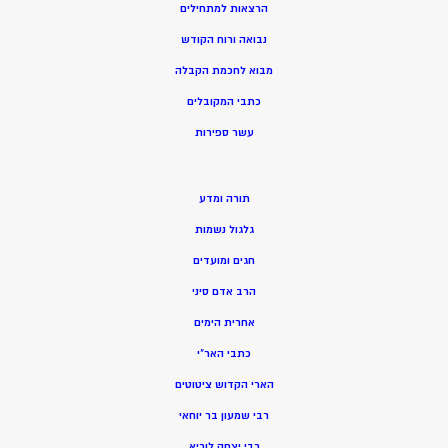
הרצאות למתחילים
נבואה ורוח הקודש
מ
בוא לחכמת הקבלה
כתבי המקובלים
ע
שר ספירות
תורה ומדע
גלגול נשמות
חגים ומועדים
הרב אדם סיני
אחרית הימים
כתבי האר”י
הארי הקדוש ציטוטים
רבי שמעון בר יוחאי
רבי יצחק לוריא