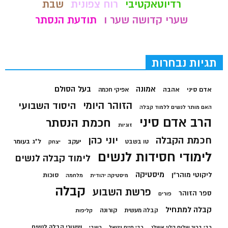
רדיוטאקטיבי
רוח צפונית
שבת
שערי קדושה שער ו
תודעת הנסתר
תגיות נבחרות
בעל הסולם
אמונה
אדם סיני
אהבה
אפיקי חכמה
הזוהר היומי
היסוד השבועי
האם מותר לנשים ללמוד קבלה
הרב אדם סיני
חכמת הנסתר
זוגיות
חכמת הקבלה
יוני כהן
יעקב
ל"ג בעומר
טו בשבט
יצחק
לימודי חסידות לנשים
לימוד קבלה לנשים
מיסטיקה
ליקוטי מוהר"ן
סוכות
מיסטיקה יהודית
מלחמה
קבלה
פרשת השבוע
ספר הזוהר
פורים
קבלה למתחיל
קורונה
קבלה מעשית
קליפות
שיעורי קבלה לנשים
רבי ברוך שלום הלוי אשלג
רבי חיים ויטאל
רשבי