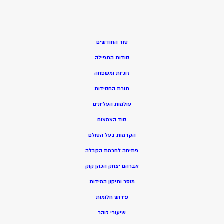
סוד החודשים
סודות התפילה
זוגיות ומשפחה
תורת החסידות
עולמות העליונים
סוד הצמצום
הקדמות בעל הסולם
פתיחה לחכמת הקבלה
אברהם יצחק הכהן קוק
מוסר ותיקון המידות
פירוש חלומות
שיעורי זוהר