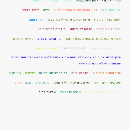
טז – האי כורא דאפיק רישה ממיא
יחודים
כיצד להתייחס לקורונה
לג בעומר תשפ
לד – ואתם תהיו לי ממלכת כהנים
לידה
לימוד הזוהר
לימוד קבלה בקיבוץ
מדוע חטא גדול לא ללמוד קבלה
מהי נשמה
מורה נבוכים רמבם
מזלות לפי הזוהר
מנדטים בחירות 2015
מתוק מדבש או פירוש הסולם לספר הזוהר
נו – וביום הבכורים
ניוז עלון הסולם
ניוזלטר בחכמת הקבלה
ספירת יסוד דיסוד
ספרי האביר יעקב
עדיף לחפש את הודאי גם אם לא בטוח שהוא אפשרי להשגה מאשר להישאר במקום
שבאופן ודאי לא תושג בו האמת
עשר המכות בחסידות
פתח הגיהנום
פתיחה לפירוש הסולם
צדיקים
צום פורים
צער בעלי חיים
קה – עזי וזמרת יה ויהי לי לישועה
קורות חיים הרמבם
ראובן
שיעור בספר התניא פרק כא
שפחה או גבירה
שפיכות דמים