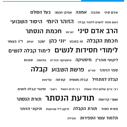
בעל הסולם
אמונה
אדם סיני
אהבה
אפיקי חכמה
הזוהר היומי
היסוד השבועי
האם מותר לנשים ללמוד קבלה
הרב אדם סיני
חכמת הנסתר
זוגיות
חכמת הקבלה
יוני כהן
יעקב
ל"ג בעומר
טו בשבט
יצחק
לימודי חסידות לנשים
לימוד קבלה לנשים
מיסטיקה
ליקוטי מוהר"ן
סוכות
מיסטיקה יהודית
מלחמה
קבלה
פרשת השבוע
ספר הזוהר
פורים
קבלה למתחיל
קורונה
קבלה מעשית
קליפות
שיעורי קבלה לנשים
רבי ברוך שלום הלוי אשלג
רבי חיים ויטאל
רשבי
תודעת הנסתר
תורת הנסתר
שערי קדושה
תורת הקבלה
תיקוני הזוהר
תורת הסוד
תיקון ליל שבועות
תלמוד עשר הספירות
תפילה