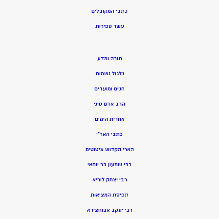
כתבי המקובלים
ע
שר ספירות
תורה ומדע
גלגול נשמות
חגים ומועדים
הרב אדם סיני
אחרית הימים
כתבי האר”י
הארי הקדוש ציטוטים
רבי שמעון בר יוחאי
רבי יצחק לוריא
תפיסת המציאות
רבי יעקב אבוחצירא