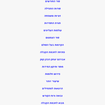
סוד החודשים
סודות התפילה
זוגיות ומשפחה
תורת החסידות
עולמות העליונים
סוד הצמצום
הקדמות בעל הסולם
פתיחה לחכמת הקבלה
אברהם יצחק הכהן קוק
מוסר ותיקון המידות
פירוש חלומות
שיעורי זוהר
הרצאות למתחילים
נבואה ורוח הקודש
מ
בוא לחכמת הקבלה