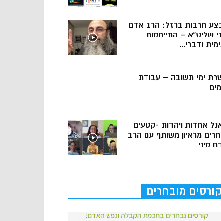
צע חרבות ברזל: הרב אדם
ני שליט”א – התייחסות
מית ודברי...
רת ימי תשובה – עבודת
מים
נל אחדות ויהדות -קטעים
חרים מראיון משותף עם הרב
ם סיני
ורסים מובחרים