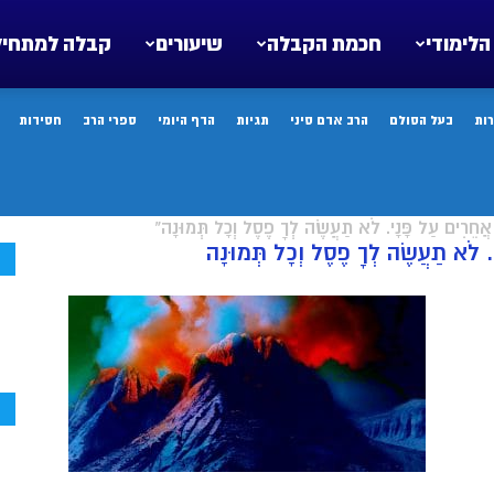
הלימודי
חכמת הקבלה
שיעורים
קבלה למתחיל
ות
בעל הסולם
הרב אדם סיני
תגיות
הדף היומי
ספרי הרב
חסידות
ִים עַל פָּנָי. לֹא תַעֲשֶׂה לְךָ פֶסֶל וְכָל תְּמוּנָה"
. לֹא תַעֲשֶׂה לְךָ פֶסֶל וְכָל תְּמוּנָה
ח
ח