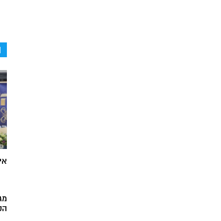
ה
אי
מג
הק