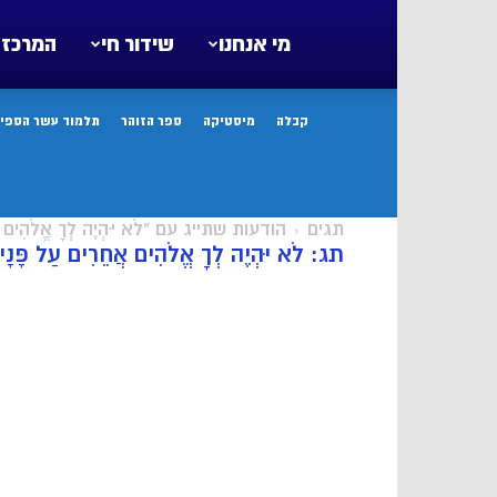
מי אנחנו
שידור חי
המרכז 
קבלה
מיסטיקה
ספר הזוהר
תלמוד עשר הספיר
תגים
הודעות שתייג עם "לֹא יִהְיֶה לְךָ אֱלֹהִים אֲחֵר
תג: לֹא יִהְיֶה לְךָ אֱלֹהִים אֲחֵרִים עַל פָּנָי