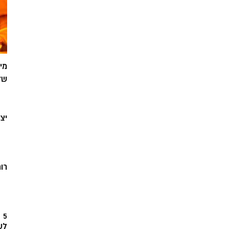
מי
של
יצ
רוח
5
לש