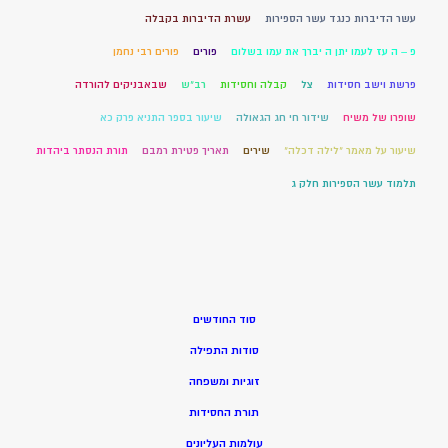
עשר הדיברות כנגד עשר הספירות
עשרת הדיברות בקבלה
פ – ה עז לעמו יתן ה יברך את עמו בשלום
פורים
פורים רבי נחמן
פרשת וישב חסידות
צל
קבלה וחסידות
רב"ש
שבאבניקים להורדה
שופרו של משיח
שידור חי חג הגאולה
שיעור בספר התניא פרק כא
שיעור על מאמר "לילה דכלה"
שירים
תאריך פטירת רמבם
תורת הנסתר ביהדות
תלמוד עשר הספירות חלק ג
סוד החודשים
סודות התפילה
זוגיות ומשפחה
תורת החסידות
עולמות העליונים