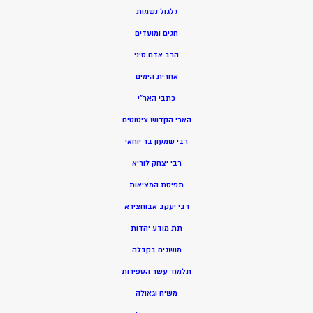
גלגול נשמות
חגים ומועדים
הרב אדם סיני
אחרית הימים
כתבי האר”י
הארי הקדוש ציטוטים
רבי שמעון בר יוחאי
רבי יצחק לוריא
תפיסת המציאות
רבי יעקב אבוחצירא
תת מודע יהדות
מושגים בקבלה
תלמוד עשר הספירות
משיח וגאולה