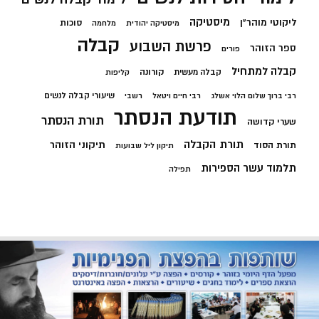
מיסטיקה
ליקוטי מוהר"ן
סוכות
מיסטיקה יהודית
מלחמה
קבלה
פרשת השבוע
ספר הזוהר
פורים
קבלה למתחיל
קורונה
קבלה מעשית
קליפות
שיעורי קבלה לנשים
רבי ברוך שלום הלוי אשלג
רבי חיים ויטאל
רשבי
תודעת הנסתר
תורת הנסתר
שערי קדושה
תורת הקבלה
תיקוני הזוהר
תורת הסוד
תיקון ליל שבועות
תלמוד עשר הספירות
תפילה