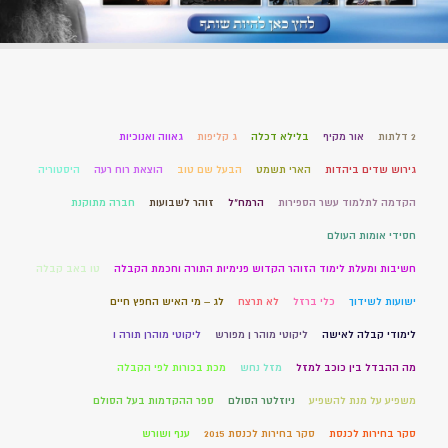
2 דלתות
אור מקיף
בלילא דכלה
ג קליפות
גאווה ואנוכיות
גירוש שדים ביהדות
הארי תשמט
הבעל שם טוב
הוצאת רוח רעה
היסטוריה
הקדמה לתלמוד עשר הספירות
הרמח"ל
זוהר לשבועות
חברה מתוקנת
חסידי אומות העולם
חשיבות ומעלת לימוד הזוהר הקדוש פנימיות התורה וחכמת הקבלה
טו באב קבלה
ישועות לשידוך
כלי ברזל
לא תרצח
לג – מי האיש החפץ חיים
לימודי קבלה לאישה
ליקוטי מוהר ן מפורש
ליקוטי מוהרן תורה ו
מה ההבדל בין כוכב למזל
מזל נחש
מכת בכורות לפי הקבלה
משפיע על מנת להשפיע
ניוזלטר הסולם
ספר ההקדמות בעל הסולם
סקר בחירות לכנסת
סקר בחירות לכנסת 2015
ענף ושורש