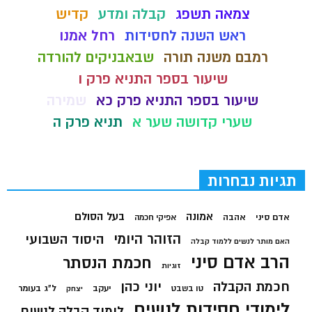
צמאה תשפג
קבלה ומדע
קדיש
ראש השנה לחסידות
רחל אמנו
רמבם משנה תורה
שבאבניקים להורדה
שיעור בספר התניא פרק ו
שיעור בספר התניא פרק כא
שמירה
שערי קדושה שער א
תניא פרק ה
תגיות נבחרות
בעל הסולם
אמונה
אדם סיני
אהבה
אפיקי חכמה
הזוהר היומי
היסוד השבועי
האם מותר לנשים ללמוד קבלה
הרב אדם סיני
חכמת הנסתר
זוגיות
חכמת הקבלה
יוני כהן
יעקב
ל"ג בעומר
טו בשבט
יצחק
לימודי חסידות לנשים
לימוד קבלה לנשים