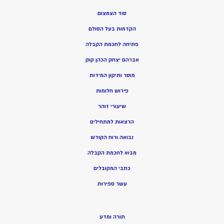
סוד הצמצום
הקדמות בעל הסולם
פתיחה לחכמת הקבלה
אברהם יצחק הכהן קוק
מוסר ותיקון המידות
פירוש חלומות
שיעורי זוהר
הרצאות למתחילים
נבואה ורוח הקודש
מ
בוא לחכמת הקבלה
כתבי המקובלים
ע
שר ספירות
תורה ומדע