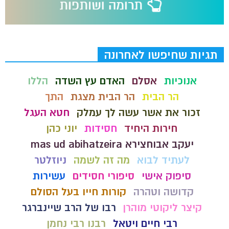
תגיות שחיפשו לאחרונה
אנוכיות
אסלם
האדם עץ השדה
הללו
הר הבית
הר הבית מצגת
התך
זכור את אשר עשה לך עמלק
חטא העגל
חירות היחיד
חסידות
יוני כהן
יעקב אבוחצירא mas ud abihatzeira
לעתיד לבוא
מה זה לשמה
ניוזלטר
סיפוק אישי
סיפורי חסידים
עשירות
קדושה וטהרה
קורות חייו בעל הסולם
קיצר ליקוטי מוהרן
רבו של הרב שיינברגר
רבי חיים ויטאל
רבנו רבי נחמן