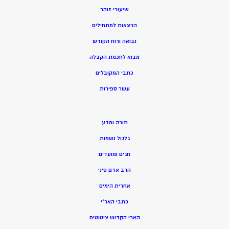
שיעורי זוהר
הרצאות למתחילים
נבואה ורוח הקודש
מ
בוא לחכמת הקבלה
כתבי המקובלים
ע
שר ספירות
תורה ומדע
גלגול נשמות
חגים ומועדים
הרב אדם סיני
אחרית הימים
כתבי האר”י
הארי הקדוש ציטוטים