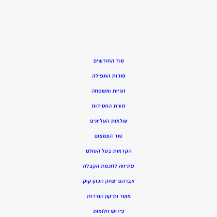
סוד החודשים
סודות התפילה
זוגיות ומשפחה
תורת החסידות
עולמות העליונים
סוד הצמצום
הקדמות בעל הסולם
פתיחה לחכמת הקבלה
אברהם יצחק הכהן קוק
מוסר ותיקון המידות
פירוש חלומות