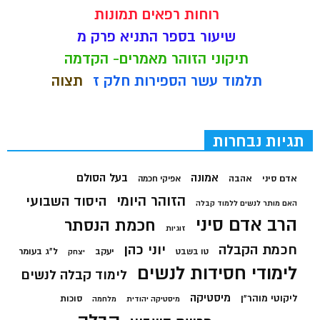
רוחות רפאים תמונות
שיעור בספר התניא פרק מ
תיקוני הזוהר מאמרים- הקדמה
תלמוד עשר הספירות חלק ז
תצוה
תגיות נבחרות
בעל הסולם
אמונה
אדם סיני
אהבה
אפיקי חכמה
הזוהר היומי
היסוד השבועי
האם מותר לנשים ללמוד קבלה
הרב אדם סיני
חכמת הנסתר
זוגיות
חכמת הקבלה
יוני כהן
יעקב
ל"ג בעומר
טו בשבט
יצחק
לימודי חסידות לנשים
לימוד קבלה לנשים
מיסטיקה
ליקוטי מוהר"ן
סוכות
מיסטיקה יהודית
מלחמה