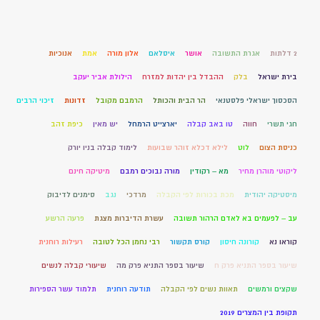
2 דלתות
אגרת התשובה
אושר
איסלאם
אלון מורה
אמת
אנוכיות
בירת ישראל
בלק
ההבדל בין יהדות למזרח
הילולת אביר יעקב
הסכסוך ישראלי פלסטנאי
הר הבית והכותל
הרמבם מקובל
זדונות
זיכוי הרבים
חגי תשרי
חווה
טו באב קבלה
יארצייט הרמחל
יש מאין
כיפת זהב
כניסת הצום
לוט
לילא דכלא זוהר שבועות
לימוד קבלה בניו יורק
ליקוטי מוהרן מחיר
מא – רקודין
מורה נבוכים רמבם
מיטיקה חינם
מיסטיקה יהודית
מכת בכורות לפי הקבלה
מרדכי
נגב
סימנים לדיבוק
עב – לפעמים בא לאדם הרהור תשובה
עשרת הדיברות מצגת
פרעה הרשע
קוראו נא
קורונה חיסון
קורס תקשור
רבי נחמן הכל לטובה
רעילות רוחנית
שיעור בספר התניא פרק ח
שיעור בספר התניא פרק מה
שיעורי קבלה לנשים
שקצים ורמשים
תאוות נשים לפי הקבלה
תודעה רוחנית
תלמוד עשר הספירות
תקופת בין המצרים 2019