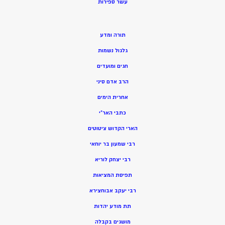
ע
שר ספירות
תורה ומדע
גלגול נשמות
חגים ומועדים
הרב אדם סיני
אחרית הימים
כתבי האר”י
הארי הקדוש ציטוטים
רבי שמעון בר יוחאי
רבי יצחק לוריא
תפיסת המציאות
רבי יעקב אבוחצירא
תת מודע יהדות
מושגים בקבלה