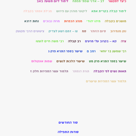
כיצד לתקשר
לב – אדני שפתי תפתח
לימוד ליום תשעה באב
לימוד קבלה בקריית אתא
ליקוטי מוהרן עם פירוש
מגילת אסתר בקבלה
מושגים בקבלה
מיהו יהודי
מנהג הכפרות
מרוה נבוכים
נחות דרגא
נתן מנמירוב
סיום הזוהר
סמ
צו – זמם רשע לצדיק
ציטוטים הרבי מקוצק
צרה
קא – בקרוב עלי מרעים
רב קבלה
רבי משה חיים לוצטו
רבי שמעון בר יוחאי
רמב ם
שיעור בספר התניא פרק ג
שיעור בספר התניא פרק מט
שיעורי הלכות לנשים
שמות אונקולוס
תאוות נשים לפי הקבלה
תורת הנסתר
תלמוד עשר הספירות חלק ז
תלמוד עשר הספירות שיעורים
סוד החודשים
סודות התפילה