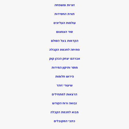
זוגיות ומשפחה
תורת החסידות
עולמות העליונים
סוד הצמצום
הקדמות בעל הסולם
פתיחה לחכמת הקבלה
אברהם יצחק הכהן קוק
מוסר ותיקון המידות
פירוש חלומות
שיעורי זוהר
הרצאות למתחילים
נבואה ורוח הקודש
מ
בוא לחכמת הקבלה
כתבי המקובלים