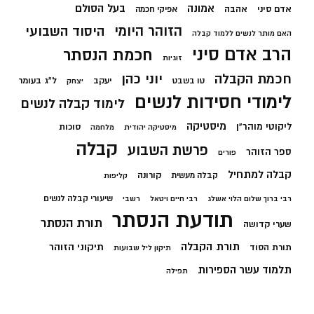
בעל הסולם
אמונה
אדם סיני
אהבה
אפיקי חכמה
הזוהר היומי
היסוד השבועי
האם מותר לנשים ללמוד קבלה
הרב אדם סיני
חכמת הנסתר
זוגיות
חכמת הקבלה
יוני כהן
יעקב
ל"ג בעומר
טו בשבט
יצחק
לימודי חסידות לנשים
לימוד קבלה לנשים
מיסטיקה
ליקוטי מוהר"ן
סוכות
מיסטיקה יהודית
מלחמה
קבלה
פרשת השבוע
ספר הזוהר
פורים
קבלה למתחיל
קורונה
קבלה מעשית
קליפות
שיעורי קבלה לנשים
רבי ברוך שלום הלוי אשלג
רבי חיים ויטאל
רשבי
תודעת הנסתר
תורת הנסתר
שערי קדושה
תורת הקבלה
תיקוני הזוהר
תורת הסוד
תיקון ליל שבועות
תלמוד עשר הספירות
תפילה