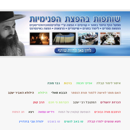
איסור לימוד קבלה
אפיקי חכמה
ברכות
גבר מוכה
האם מותר לאישה ללמוד תורת הנסתר
הבבא סאלי
הילולא
הילולא האביר יעקב
הכרזת ירושלים
המקובל רבי יעקב
הקדמת פי חכם
הרב קוק
הרמבם מורה נבוכים
השפעת קוקאין על המוח
וידיאו צמאה
ויצא
חג הפסח
חטא שנשים ילמדו קבלה
טו באב לנשים
טו בשבט
יהודה צבי ברנדויין