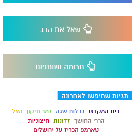
תגיות שחיפשו לאחרונה
בית המקדש
גדלות שגה
גמר תיקון
הצל
הררי החושך
זדונות
חיצוניות
טארמפ הכריז על ירושלים