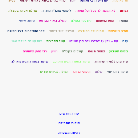
חג לאילנות
יארצייט הרבי מקוצק
יתרו
כח – בני לן ביתא באוירא דעלמא
כפייה
כפרות
לא תעשה לך פסל וכל תמונה
ליקוטי מוהר"ן תורה ה
מגילת אסתר בקבלה
מוחמד
מסע הנשמות
ניוזלטר הסולם
סגולה הארי הקדוש
סיפוק אישי
סמים השפעות
סמים נגד התודעה
ספירת יסוד דיסוד
ספר ההקדמות בעל הסולם
עזה
עח – ויתן עז למלכו וירם קרן משיחו
עשר הספירות
צום עשרה בטבת 2017
ציטוט השבוע
צמאה תשפג
קורסים בקבלה
ראיון
רבי נחמן ציטוטים
שידוכים ללומדי פנימיות
שיעור בספר התניא פרק כב
שיעור בספר התניא פרק לה
שיעור זוהר יומי
שלום
תיקוני הזוהר
תפילה לגירוש שדים
סוד החודשים
סודות התפילה
זוגיות ומשפחה