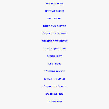
תורת החסידות
עולמות העליונים
סוד הצמצום
הקדמות בעל הסולם
פתיחה לחכמת הקבלה
אברהם יצחק הכהן קוק
מוסר ותיקון המידות
פירוש חלומות
שיעורי זוהר
הרצאות למתחילים
נבואה ורוח הקודש
מ
בוא לחכמת הקבלה
כתבי המקובלים
ע
שר ספירות