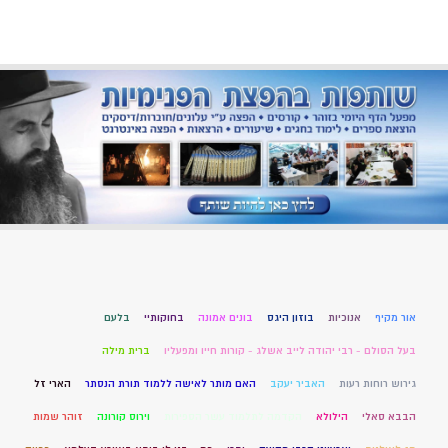
אור מקיף
אנוכיות
בוזון היגס
בונים אמונה
בחוקותיי
בלעם
בעל הסולם - רבי יהודה לייב אשלג - קורות חייו ומפעליו
ברית מילה
גירוש רוחות רעות
האביר יעקב
האם מותר לאישה ללמוד תורת הנסתר
הארי זל
הבבא סאלי
הילולא
הקדמה לתלמוד עשר הספירות
וירוס קורונה
זוהר שמות