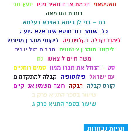
וואטסאפ
חכמת אדם תאיר פניו
יועץ זוגי
כוחות הטומאה
כח – בני לן ביתא באוירא דעלמא
כל האומר דוד חוטא אינו אלא טועה
לימוד קבלה בקלפורניה
ליקוטי מוהר ן מפורש
ליקוטי מוהר ן ציטוטים
מכבים מול יוונים
משה חיים לוצאטו
נח
סט – הגוזל את חברו ממון
סמים רוחניים
עם ישראל
פילוסופיה
קבלה למתקדמים
קורס קבלה
רבקה
רוצה משמע אני קיים
שיעור בספר התניא פרק ב
שיעור בספר התניא פרק ג
תגיות נבחרות