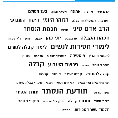
בעל הסולם
אמונה
אדם סיני
אהבה
אפיקי חכמה
הזוהר היומי
היסוד השבועי
האם מותר לנשים ללמוד קבלה
הרב אדם סיני
חכמת הנסתר
זוגיות
חכמת הקבלה
יוני כהן
יעקב
ל"ג בעומר
טו בשבט
יצחק
לימודי חסידות לנשים
לימוד קבלה לנשים
מיסטיקה
ליקוטי מוהר"ן
סוכות
מיסטיקה יהודית
מלחמה
קבלה
פרשת השבוע
ספר הזוהר
פורים
קבלה למתחיל
קורונה
קבלה מעשית
קליפות
שיעורי קבלה לנשים
רבי ברוך שלום הלוי אשלג
רבי חיים ויטאל
רשבי
תודעת הנסתר
תורת הנסתר
שערי קדושה
תורת הקבלה
תיקוני הזוהר
תורת הסוד
תיקון ליל שבועות
תלמוד עשר הספירות
תפילה