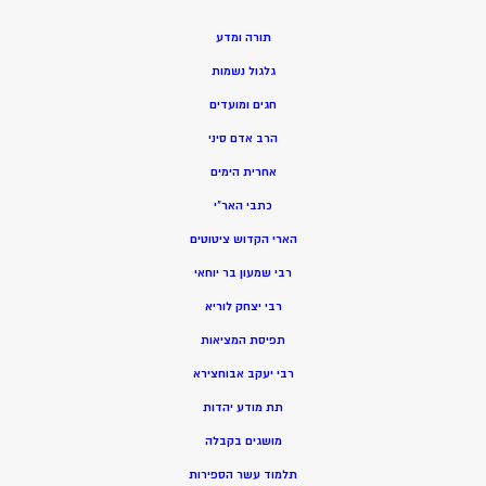
תורה ומדע
גלגול נשמות
חגים ומועדים
הרב אדם סיני
אחרית הימים
כתבי האר”י
הארי הקדוש ציטוטים
רבי שמעון בר יוחאי
רבי יצחק לוריא
תפיסת המציאות
רבי יעקב אבוחצירא
תת מודע יהדות
מושגים בקבלה
תלמוד עשר הספירות