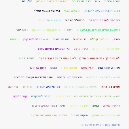
אורות וכלים
איש
בגד זה בגידה
בית חב ד פרשת השבוע
גילי יפת
ההבדל בין אסלאם ליהדות
הילולא הארי
הילולא הבבא סאלי
הקדמה לחכמת הקבלה
הרמח"ל כתבים
הרצאות על חנוכה
השפעת סמים על מערכת העצבים
וישלח
זדונות נעשים לזכויות
זוהר יומי
חורבן
טו באב קבלה
יב שבטים
יום הכיפורים
יט – תפלה לחבקוק
יין ויאנג
יסודות חכמת הקבלה
כיפת ברזל
כל הסקרים בחירות 2015
לֹא יִהְיֶה לְךָ אֱלֹהִים אֲחֵרִים עַל פָּנָי. לֹא תַעֲשֶׂה לְךָ פֶסֶל וְכָל תְּמוּנָה
לעתיד לבוא
מה זה חומר אפל
מזל סרטן
מכתב תודה
ממוכן
נועם אלימלך
סא – על ידי אמונת חכמים
סיכום תיקוני הזוהר
עשר הדיברות ועשרת הספירות
פורים רבי נחמן
פירוש על עשרת הדיברות
פסיכולוגיה יהודית
פרוזדור
פרי חכם
צא – ויהי ידיו אמונה עד בא השמש
צדיקי אמת
קבלה למתקדם
קול הלידה
קליפת עמלק
קנאה
שבעת המינים
שיעור בספר התניא פרק נג
שיעורים ביקוטי מוהרן
תיקוני הזוהר
תלמוד עשר הספירות חלק ב
תלמוד עשר הספירות שיעורים