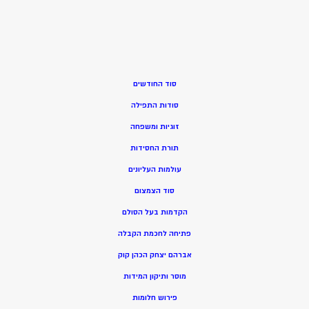
סוד החודשים
סודות התפילה
זוגיות ומשפחה
תורת החסידות
עולמות העליונים
סוד הצמצום
הקדמות בעל הסולם
פתיחה לחכמת הקבלה
אברהם יצחק הכהן קוק
מוסר ותיקון המידות
פירוש חלומות