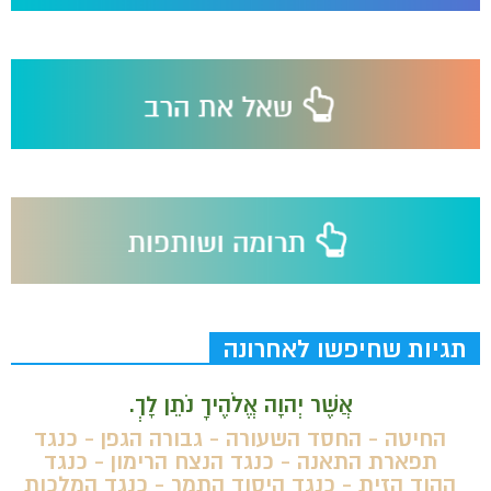
תגיות שחיפשו לאחרונה
אֲשֶׁר יְהוָה אֱלֹהֶיךָ נֹתֵן לָךְ.
החיטה - החסד השעורה - גבורה הגפן - כנגד
תפארת התאנה - כנגד הנצח הרימון - כנגד
ההוד הזית - כנגד היסוד התמר - כנגד המלכות