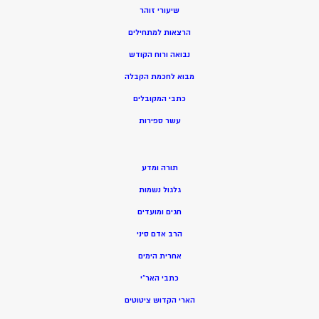
שיעורי זוהר
הרצאות למתחילים
נבואה ורוח הקודש
מ
בוא לחכמת הקבלה
כתבי המקובלים
ע
שר ספירות
תורה ומדע
גלגול נשמות
חגים ומועדים
הרב אדם סיני
אחרית הימים
כתבי האר”י
הארי הקדוש ציטוטים