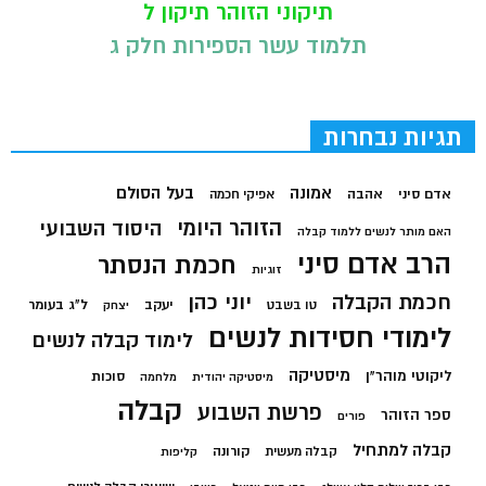
תיקוני הזוהר תיקון ל
תלמוד עשר הספירות חלק ג
תגיות נבחרות
בעל הסולם
אמונה
אדם סיני
אהבה
אפיקי חכמה
הזוהר היומי
היסוד השבועי
האם מותר לנשים ללמוד קבלה
הרב אדם סיני
חכמת הנסתר
זוגיות
חכמת הקבלה
יוני כהן
יעקב
ל"ג בעומר
טו בשבט
יצחק
לימודי חסידות לנשים
לימוד קבלה לנשים
מיסטיקה
ליקוטי מוהר"ן
סוכות
מיסטיקה יהודית
מלחמה
קבלה
פרשת השבוע
ספר הזוהר
פורים
קבלה למתחיל
קורונה
קבלה מעשית
קליפות