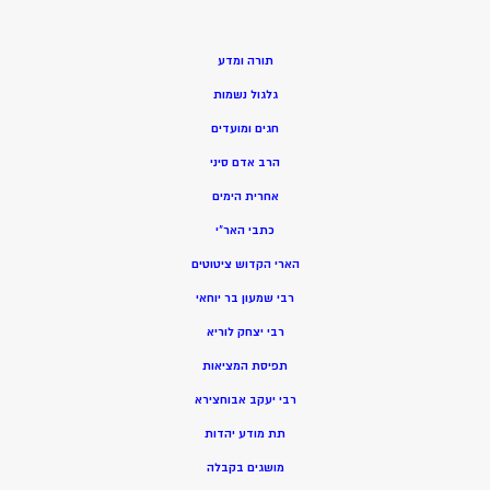
תורה ומדע
גלגול נשמות
חגים ומועדים
הרב אדם סיני
אחרית הימים
כתבי האר”י
הארי הקדוש ציטוטים
רבי שמעון בר יוחאי
רבי יצחק לוריא
תפיסת המציאות
רבי יעקב אבוחצירא
תת מודע יהדות
מושגים בקבלה