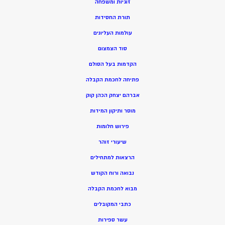
זוגיות ומשפחה
תורת החסידות
עולמות העליונים
סוד הצמצום
הקדמות בעל הסולם
פתיחה לחכמת הקבלה
אברהם יצחק הכהן קוק
מוסר ותיקון המידות
פירוש חלומות
שיעורי זוהר
הרצאות למתחילים
נבואה ורוח הקודש
מ
בוא לחכמת הקבלה
כתבי המקובלים
ע
שר ספירות