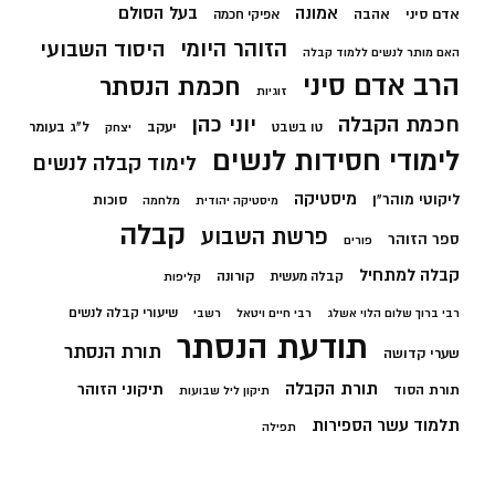
בעל הסולם
אמונה
אדם סיני
אהבה
אפיקי חכמה
הזוהר היומי
היסוד השבועי
האם מותר לנשים ללמוד קבלה
הרב אדם סיני
חכמת הנסתר
זוגיות
חכמת הקבלה
יוני כהן
יעקב
ל"ג בעומר
טו בשבט
יצחק
לימודי חסידות לנשים
לימוד קבלה לנשים
מיסטיקה
ליקוטי מוהר"ן
סוכות
מיסטיקה יהודית
מלחמה
קבלה
פרשת השבוע
ספר הזוהר
פורים
קבלה למתחיל
קורונה
קבלה מעשית
קליפות
שיעורי קבלה לנשים
רבי ברוך שלום הלוי אשלג
רבי חיים ויטאל
רשבי
תודעת הנסתר
תורת הנסתר
שערי קדושה
תורת הקבלה
תיקוני הזוהר
תורת הסוד
תיקון ליל שבועות
תלמוד עשר הספירות
תפילה