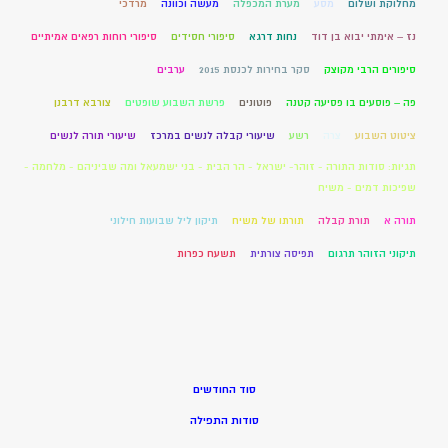
מחלוקת ושלום
מסע
מערת המכפלה
מעשה וכוונה
מרדכי
נז – אימתי יבוא בן דוד
נחות דרגא
סיפורי חסידים
סיפורי רוחות רפאים אמיתיים
סיפורים הרבי מקוצק
סקר בחירות לכנסת 2015
ערבים
פה – פוסעים בו פסיעה קטנה
פוטונים
פרשת השבוע שופטים
צורבא דרבנן
ציטוט השבוע
צרה
רשע
שיעורי קבלה לנשים במרכז
שיעורי תורה לנשים
תגיות: סודות התורה - זוהר- ישראל - הר הבית - בני ישמעאל ומה שביניהם - מלחמה -
שפיכות דמים - משיח
תורה א
תורת קבלה
תורתו של משיח
תיקון ליל שבועות חילוני
תיקוני הזוהר תרגום
תפיסה צורתית
תשעח כפרות
סוד החודשים
סודות התפילה