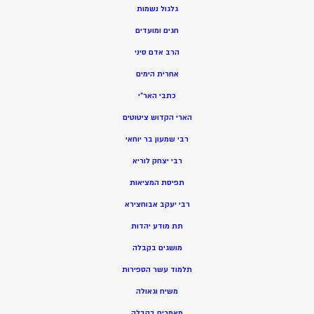
גלגול נשמות
חגים ומועדים
הרב אדם סיני
אחרית הימים
כתבי האר”י
הארי הקדוש ציטוטים
רבי שמעון בר יוחאי
רבי יצחק לוריא
תפיסת המציאות
רבי יעקב אבוחצירא
תת מודע יהדות
מושגים בקבלה
תלמוד עשר הספירות
משיח וגאולה
מאמרים בקבלה