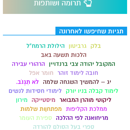
תגיות שחיפשו לאחרונה
בלק
גרביטון
הילולת הרמח"ל
הלכות תשעה באב
המקובל יהודה צבי ברנדויין
הרהורי עבירה
חובה לימוד זוהר
חומר אפל
יג – להמשיך השגחה שלמה
לֹא תִגְנֹב.
לימוד קבלה בניו יורק
לימודי חסידות לנשים
ליקוטי מוהרן המבואר
מיסטייקה
מירון
ממלכת הקליפות
מפתחןות שלמות
מריחואנה לפי ההלכה
ספירת העומר
ספרי בעל הסולם להורדה