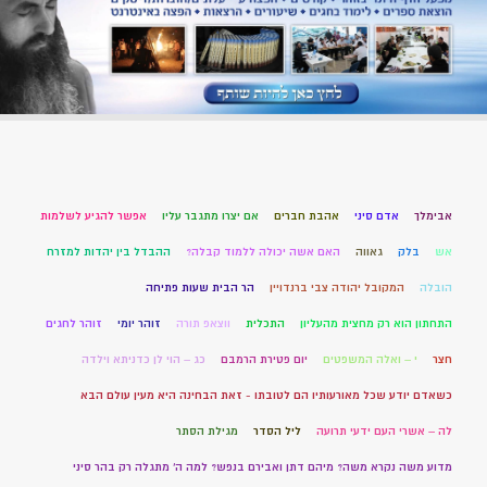
אבימלך
אדם סיני
אהבת חברים
אם יצרו מתגבר עליו
אפשר להגיע לשלמות
אש
בלק
גאווה
האם אשה יכולה ללמוד קבלה?
ההבדל בין יהדות למזרח
הובלה
המקובל יהודה צבי ברנדויין
הר הבית שעות פתיחה
התחתון הוא רק מחצית מהעליון
התכלית
ווצאפ תורה
זוהר יומי
זוהר לחגים
חצר
י – ואלה המשפטים
יום פטירת הרמבם
כג – הוי לן כדניתא וילדה
כשאדם יודע שכל מאורעותיו הם לטובתו - זאת הבחינה היא מעין עולם הבא
לה – אשרי העם ידעי תרועה
ליל הסדר
מגילת הסתר
מדוע משה נקרא משה? מיהם דתן ואבירם בנפש? למה ה' מתגלה רק בהר סיני