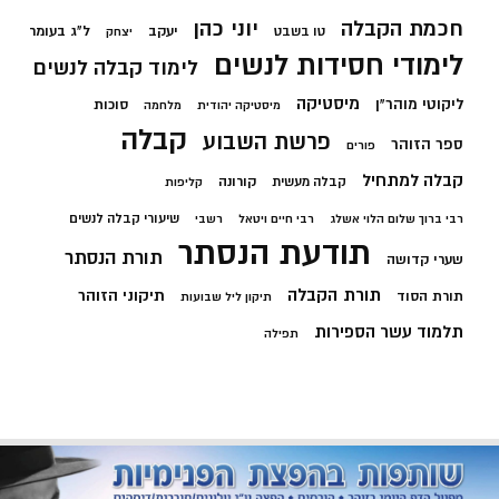
חכמת הקבלה
יוני כהן
יעקב
ל"ג בעומר
טו בשבט
יצחק
לימודי חסידות לנשים
לימוד קבלה לנשים
מיסטיקה
ליקוטי מוהר"ן
סוכות
מיסטיקה יהודית
מלחמה
קבלה
פרשת השבוע
ספר הזוהר
פורים
קבלה למתחיל
קורונה
קבלה מעשית
קליפות
שיעורי קבלה לנשים
רבי ברוך שלום הלוי אשלג
רבי חיים ויטאל
רשבי
תודעת הנסתר
תורת הנסתר
שערי קדושה
תורת הקבלה
תיקוני הזוהר
תורת הסוד
תיקון ליל שבועות
תלמוד עשר הספירות
תפילה