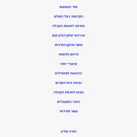
סוד הצמצום
הקדמות בעל הסולם
פתיחה לחכמת הקבלה
אברהם יצחק הכהן קוק
מוסר ותיקון המידות
פירוש חלומות
שיעורי זוהר
הרצאות למתחילים
נבואה ורוח הקודש
מ
בוא לחכמת הקבלה
כתבי המקובלים
ע
שר ספירות
תורה ומדע