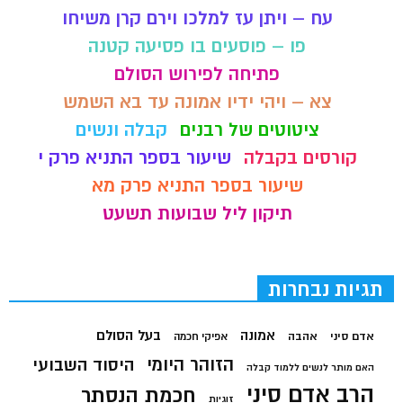
עח – ויתן עז למלכו וירם קרן משיחו
פו – פוסעים בו פסיעה קטנה
פתיחה לפירוש הסולם
צא – ויהי ידיו אמונה עד בא השמש
ציטוטים של רבנים
קבלה ונשים
קורסים בקבלה
שיעור בספר התניא פרק י
שיעור בספר התניא פרק מא
תיקון ליל שבועות תשעט
תגיות נבחרות
בעל הסולם
אמונה
אדם סיני
אהבה
אפיקי חכמה
הזוהר היומי
היסוד השבועי
האם מותר לנשים ללמוד קבלה
הרב אדם סיני
חכמת הנסתר
זוגיות