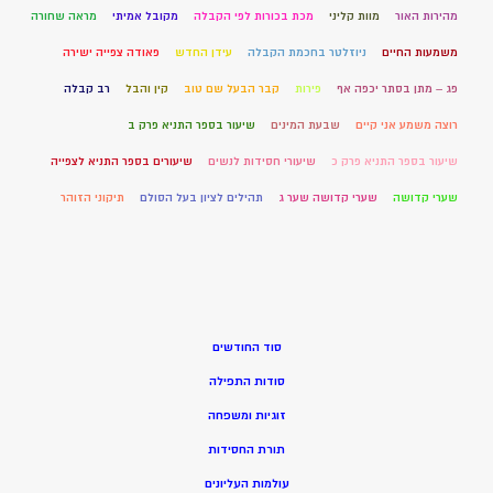
מהירות האור
מוות קליני
מכת בכורות לפי הקבלה
מקובל אמיתי
מראה שחורה
משמעות החיים
ניוזלטר בחכמת הקבלה
עידן החדש
פאודה צפייה ישירה
פג – מתן בסתר יכפה אף
פירות
קבר הבעל שם טוב
קין והבל
רב קבלה
רוצה משמע אני קיים
שבעת המינים
שיעור בספר התניא פרק ב
שיעור בספר התניא פרק כ
שיעורי חסידות לנשים
שיעורים בספר התניא לצפייה
שערי קדושה
שערי קדושה שער ג
תהילים לציון בעל הסולם
תיקוני הזוהר
סוד החודשים
סודות התפילה
זוגיות ומשפחה
תורת החסידות
עולמות העליונים