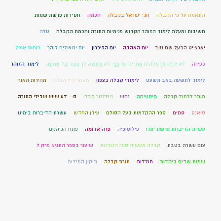
התאמה על פי הקבלה
חגי ישראל בקבלה
חכמה
חסידות פרשת שמות
חשיבות ומעלת לימוד הזוהר הקדוש פנימיות התורה וחכמת הקבלה
טלה
יארצייט הבעל שם טוב
יום האהבה
יום הזיכרון
יום ירושלים זוהר
כוחות אופל
כפירה
לֹא יִהְיֶה לְךָ אֱלֹהִים אֲחֵרִים עַל פָּנָי. לֹא תַעֲשֶׂה לְךָ פֶסֶל וְכָל תְּמוּנָה
לימוד הזוהר
לימוד לתשעה באב תשעט
לימודי קבלה בצפון
מאמר ליל הכלה
מהירות האור
מותר ללמוד קבלה
מיסטיקה
נחש
ניוזלטר קבלי
ס – דע שיש שבילי התורה
סיאנס
סמים
ספר ההקדמות בעל הסולם
עידן החדש
עשרת הדיברות בימינו
עשרת הדיברות פרשת יתרו
פילוסופיה
פרה אדומה
פתח הגיהנום
צום עשרה בטבת
קבלה מעשית ספר הגורלות
שיעור בספר התניא פרק ל
שמות שדים ביהדות
תולדות
תורת קבלה
תיקון המידות