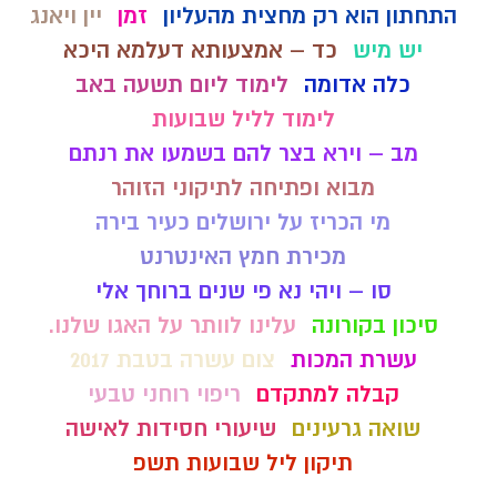
התחתון הוא רק מחצית מהעליון
זמן
יין ויאנג
יש מיש
כד – אמצעותא דעלמא היכא
כלה אדומה
לימוד ליום תשעה באב
לימוד לליל שבועות
מב – וירא בצר להם בשמעו את רנתם
מבוא ופתיחה לתיקוני הזוהר
מי הכריז על ירושלים כעיר בירה
מכירת חמץ האינטרנט
סו – ויהי נא פי שנים ברוחך אלי
סיכון בקורונה
עלינו לוותר על האגו שלנו.
עשרת המכות
צום עשרה בטבת 2017
קבלה למתקדם
ריפוי רוחני טבעי
שואה גרעינים
שיעורי חסידות לאישה
תיקון ליל שבועות תשפ