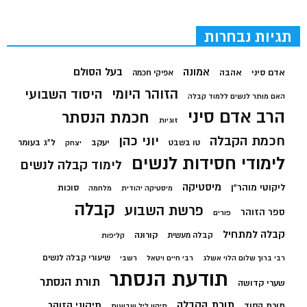
תגיות נבחרות
בעל הסולם
אמונה
אדם סיני
אהבה
אפיקי חכמה
הזוהר היומי
היסוד השבועי
האם מותר לנשים ללמוד קבלה
הרב אדם סיני
חכמת הנסתר
זוגיות
חכמת הקבלה
יוני כהן
יעקב
ל"ג בעומר
טו בשבט
יצחק
לימודי חסידות לנשים
לימוד קבלה לנשים
מיסטיקה
ליקוטי מוהר"ן
סוכות
מיסטיקה יהודית
מלחמה
קבלה
פרשת השבוע
ספר הזוהר
פורים
קבלה למתחיל
קורונה
קבלה מעשית
קליפות
שיעורי קבלה לנשים
רבי ברוך שלום הלוי אשלג
רבי חיים ויטאל
רשבי
תודעת הנסתר
תורת הנסתר
שערי קדושה
תורת הקבלה
תיקוני הזוהר
תורת הסוד
תיקון ליל שבועות