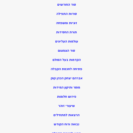
סוד החודשים
סודות התפילה
זוגיות ומשפחה
תורת החסידות
עולמות העליונים
סוד הצמצום
הקדמות בעל הסולם
פתיחה לחכמת הקבלה
אברהם יצחק הכהן קוק
מוסר ותיקון המידות
פירוש חלומות
שיעורי זוהר
הרצאות למתחילים
נבואה ורוח הקודש