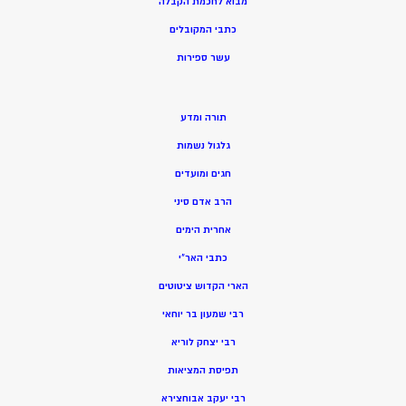
מ
בוא לחכמת הקבלה
כתבי המקובלים
ע
שר ספירות
תורה ומדע
גלגול נשמות
חגים ומועדים
הרב אדם סיני
אחרית הימים
כתבי האר”י
הארי הקדוש ציטוטים
רבי שמעון בר יוחאי
רבי יצחק לוריא
תפיסת המציאות
רבי יעקב אבוחצירא