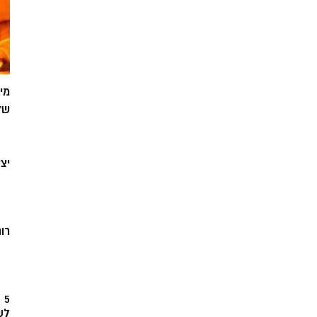
מי
של
יצ
רוח
5
לש