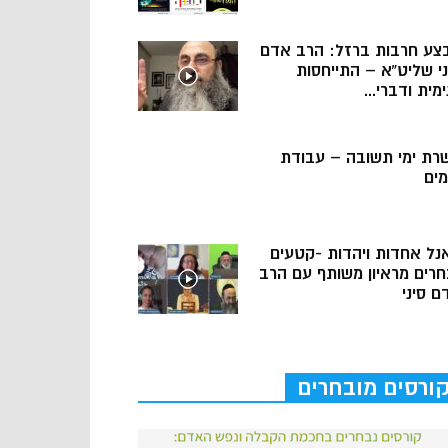
צע חרבות ברזל: הרב אדם
ני שליט”א – התייחסות
מית ודברי...
רת ימי תשובה – עבודת
מים
נל אחדות ויהדות -קטעים
חרים מראיון משותף עם הרב
ם סיני
ורסים מובחרים