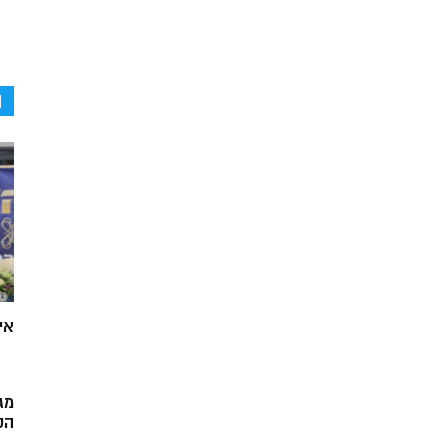
ה
אי
מג
הק