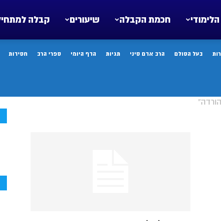
הלימודי
חכמת הקבלה
שיעורים
קבלה למתחיל
ות
בעל הסולם
הרב אדם סיני
תגיות
הדף היומי
ספרי הרב
חסידות
הורדה"
ח
ח