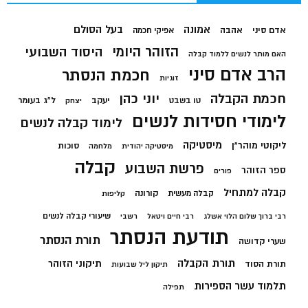
בעל הסולם
אמונה
אדם סיני
אהבה
אפיקי חכמה
הזוהר היומי
היסוד השבועי
האם מותר לנשים ללמוד קבלה
הרב אדם סיני
חכמת הנסתר
זוגיות
חכמת הקבלה
יוני כהן
יעקב
ל"ג בעומר
טו בשבט
יצחק
לימודי חסידות לנשים
לימוד קבלה לנשים
מיסטיקה
ליקוטי מוהר"ן
סוכות
מיסטיקה יהודית
מלחמה
קבלה
פרשת השבוע
ספר הזוהר
פורים
קבלה למתחיל
קורונה
קבלה מעשית
קליפות
שיעורי קבלה לנשים
רבי ברוך שלום הלוי אשלג
רבי חיים ויטאל
רשבי
תודעת הנסתר
תורת הנסתר
שערי קדושה
תורת הקבלה
תיקוני הזוהר
תורת הסוד
תיקון ליל שבועות
תלמוד עשר הספירות
תפילה