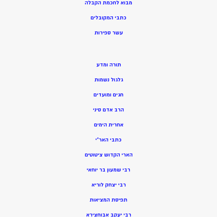
מ
בוא לחכמת הקבלה
כתבי המקובלים
ע
שר ספירות
תורה ומדע
גלגול נשמות
חגים ומועדים
הרב אדם סיני
אחרית הימים
כתבי האר”י
הארי הקדוש ציטוטים
רבי שמעון בר יוחאי
רבי יצחק לוריא
תפיסת המציאות
רבי יעקב אבוחצירא