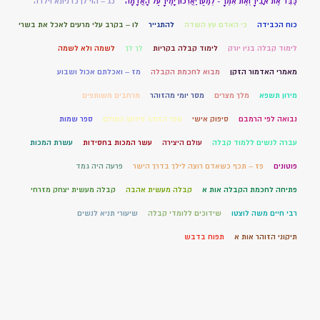
כַּבֵּד אֶת אָבִיךָ וְאֶת אִמֶּךָ - לְמַעַן יַאֲרִכוּן יָמֶיךָ עַל הָאֲדָמָה
כג – הוי לן כדניתא וילדה
כוח הכבידה
כי האדם עץ השדה
להתגייר
לו – בקרב עלי מרעים לאכל את בשרי
לימוד קבלה בניו יורק
לימוד קבלה בקריות
לך לך
לשמה ולא לשמה
מאמרי האדמור הזקן
מבוא לחכמת הקבלה
מז – ואכלתם אכול ושבוע
מירון תשפא
מלך מצרים
מסר יומי מהזוהר
מרחבים משותפים
נבואה לפי הרמבם
סיפוק אישי
ספר הזוהר פירוש הסולם
ספר שמות
עברה לנשים ללמוד קבלה
עולם היצירה
עשר המכות בחסידות
עשרת המכות
פוטונים
פז – תכף כשאדם רוצה לילך בדרך הישר
פרעה היה גמד
פתיחה לחכמת הקבלה אות א
קבלה מעשית אהבה
קבלה מעשית יצחק מזרחי
רבי חיים משה לוצטו
שידוכים ללומדי קבלה
שיעורי תניא לנשים
תיקוני הזוהר אות א
תפוח בדבש