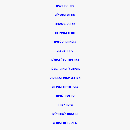
סוד החודשים
סודות התפילה
זוגיות ומשפחה
תורת החסידות
עולמות העליונים
סוד הצמצום
הקדמות בעל הסולם
פתיחה לחכמת הקבלה
אברהם יצחק הכהן קוק
מוסר ותיקון המידות
פירוש חלומות
שיעורי זוהר
הרצאות למתחילים
נבואה ורוח הקודש