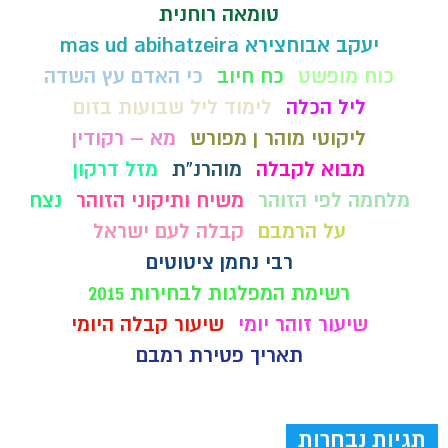
טומאה רוחנית
יעקב אבוחצירא mas ud abihatzeira
כוח מופשט
כח חיוב
כי האדם עץ השדה
ליל הכלה
לימוד ליל שבועות בזום
ליקוטי מוהר ן מפורש
מא – רקודין
מבוא לקבלה
מוהרנ”ת
מזל דרקון
מלחמה לפי הזוהר
משיח ותיקוני הזוהר
נצח
על הרמבם
קבלה לעם ישראל
רבי נחמן ציטוטים
רשימת המפלגות לבחירות 2015
שיעור זוהר יומי
שיעור קבלה היומי
תאריך פטירת רמבם
תגיות נבחרות