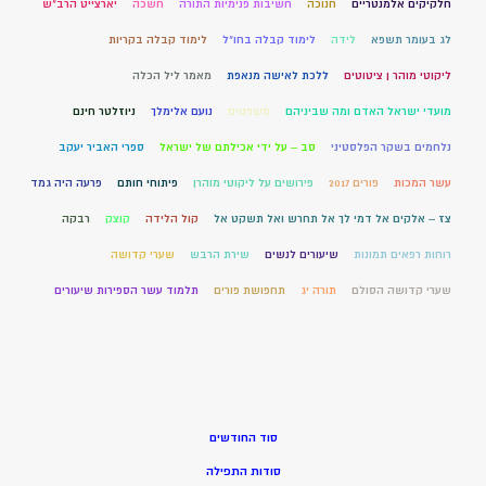
חלקיקים אלמנטריים
חנוכה
חשיבות פנימיות התורה
חשכה
יארצייט הרב"ש
לג בעומר תשפא
לידה
לימוד קבלה בחו"ל
לימוד קבלה בקריות
ליקוטי מוהר ן ציטוטים
ללכת לאישה מנאפת
מאמר ליל הכלה
מועדי ישראל האדם ומה שביניהם
משפטים
נועם אלימלך
ניוזלטר חינם
נלחמים בשקר הפלסטיני
סב – על ידי אכילתם של ישראל
ספרי האביר יעקב
עשר המכות
פורים 2017
פירושים על ליקוטי מוהרן
פיתוחי חותם
פרעה היה גמד
צז – אלקים אל דמי לך אל תחרש ואל תשקט אל
קול הלידה
קוצק
רבקה
רוחות רפאים תמונות
שיעורים לנשים
שירת הרבש
שערי קדושה
שערי קדושה הסולם
תורה יג
תחפושת פורים
תלמוד עשר הספירות שיעורים
סוד החודשים
סודות התפילה