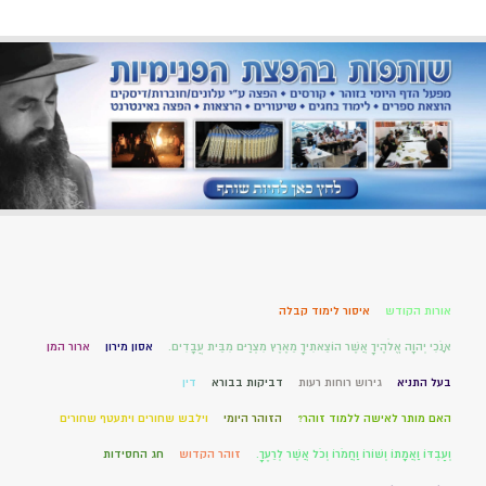
אורות הקודש
איסור לימוד קבלה
אָנֹכִי יְהוָה אֱלֹהֶיךָ אֲשֶׁר הוֹצֵאתִיךָ מֵאֶרֶץ מִצְרַיִם מִבֵּית עֲבָדִים.
אסון מירון
ארור המן
בעל התניא
גירוש רוחות רעות
דביקות בבורא
דין
האם מותר לאישה ללמוד זוהר?
הזוהר היומי
וילבש שחורים ויתעטף שחורים
וְעַבְדּוֹ וַאֲמָתוֹ וְשׁוֹרוֹ וַחֲמֹרוֹ וְכֹל אֲשֶׁר לְרֵעֶךָ.
זוהר הקדוש
חג החסידות