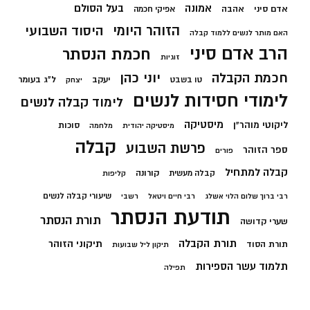
בעל הסולם
אמונה
אדם סיני
אהבה
אפיקי חכמה
הזוהר היומי
היסוד השבועי
האם מותר לנשים ללמוד קבלה
הרב אדם סיני
חכמת הנסתר
זוגיות
חכמת הקבלה
יוני כהן
יעקב
ל"ג בעומר
טו בשבט
יצחק
לימודי חסידות לנשים
לימוד קבלה לנשים
מיסטיקה
ליקוטי מוהר"ן
סוכות
מיסטיקה יהודית
מלחמה
קבלה
פרשת השבוע
ספר הזוהר
פורים
קבלה למתחיל
קורונה
קבלה מעשית
קליפות
שיעורי קבלה לנשים
רבי ברוך שלום הלוי אשלג
רבי חיים ויטאל
רשבי
תודעת הנסתר
תורת הנסתר
שערי קדושה
תורת הקבלה
תיקוני הזוהר
תורת הסוד
תיקון ליל שבועות
תלמוד עשר הספירות
תפילה