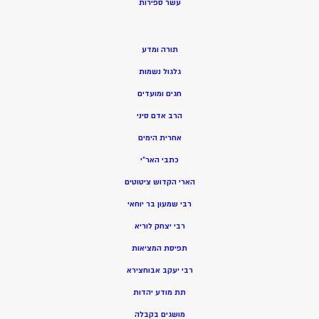
ע
שר ספירות
תורה ומדע
גלגול נשמות
חגים ומועדים
הרב אדם סיני
אחרית הימים
כתבי האר”י
הארי הקדוש ציטוטים
רבי שמעון בר יוחאי
רבי יצחק לוריא
תפיסת המציאות
רבי יעקב אבוחצירא
תת מודע יהדות
מושגים בקבלה