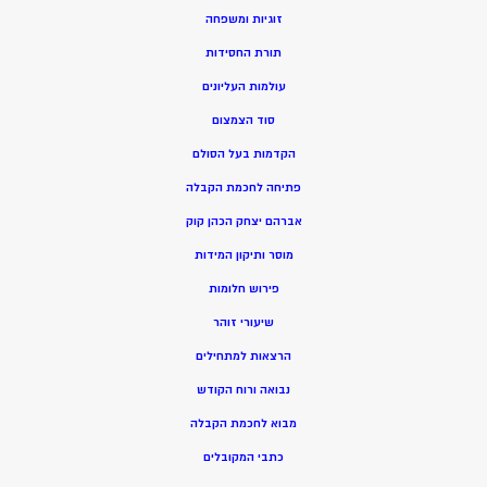
זוגיות ומשפחה
תורת החסידות
עולמות העליונים
סוד הצמצום
הקדמות בעל הסולם
פתיחה לחכמת הקבלה
אברהם יצחק הכהן קוק
מוסר ותיקון המידות
פירוש חלומות
שיעורי זוהר
הרצאות למתחילים
נבואה ורוח הקודש
מ
בוא לחכמת הקבלה
כתבי המקובלים