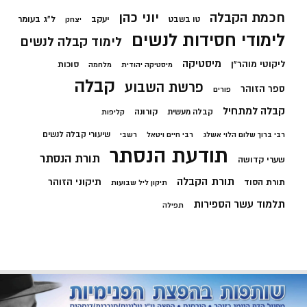
חכמת הקבלה
יוני כהן
יעקב
ל"ג בעומר
טו בשבט
יצחק
לימודי חסידות לנשים
לימוד קבלה לנשים
מיסטיקה
ליקוטי מוהר"ן
סוכות
מיסטיקה יהודית
מלחמה
קבלה
פרשת השבוע
ספר הזוהר
פורים
קבלה למתחיל
קורונה
קבלה מעשית
קליפות
שיעורי קבלה לנשים
רבי ברוך שלום הלוי אשלג
רבי חיים ויטאל
רשבי
תודעת הנסתר
תורת הנסתר
שערי קדושה
תורת הקבלה
תיקוני הזוהר
תורת הסוד
תיקון ליל שבועות
תלמוד עשר הספירות
תפילה