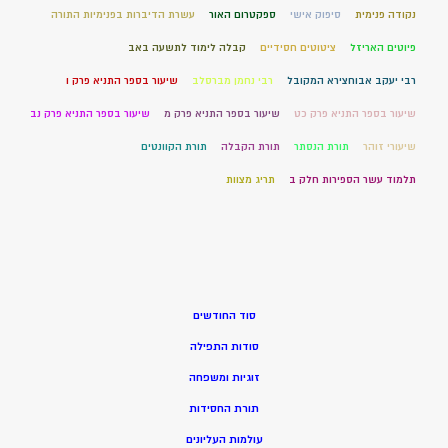
נקודה פנימית
סיפוק אישי
ספקטרום האור
עשרת הדיברות בפנימיות התורה
פיוטים האריזל
ציטוטים חסידיים
קבלה לימוד לתשעה באב
רבי יעקב אבוחצירא המקובל
רבי נחמן מברסלב
שיעור בספר התניא פרק ו
שיעור בספר התניא פרק כט
שיעור בספר התניא פרק מ
שיעור בספר התניא פרק נב
שיעורי זוהר
תורת הנסתר
תורת הקבלה
תורת הקוונטים
תלמוד עשר הספירות חלק ב
תריג מצוות
סוד החודשים
סודות התפילה
זוגיות ומשפחה
תורת החסידות
עולמות העליונים