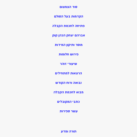
סוד הצמצום
הקדמות בעל הסולם
פתיחה לחכמת הקבלה
אברהם יצחק הכהן קוק
מוסר ותיקון המידות
פירוש חלומות
שיעורי זוהר
הרצאות למתחילים
נבואה ורוח הקודש
מ
בוא לחכמת הקבלה
כתבי המקובלים
ע
שר ספירות
תורה ומדע