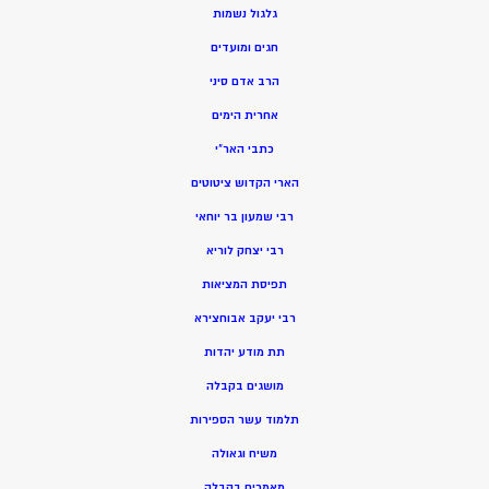
גלגול נשמות
חגים ומועדים
הרב אדם סיני
אחרית הימים
כתבי האר”י
הארי הקדוש ציטוטים
רבי שמעון בר יוחאי
רבי יצחק לוריא
תפיסת המציאות
רבי יעקב אבוחצירא
תת מודע יהדות
מושגים בקבלה
תלמוד עשר הספירות
משיח וגאולה
מאמרים בקבלה