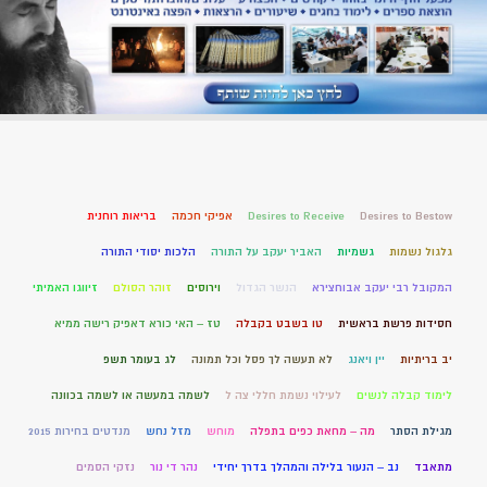
Desires to Bestow
Desires to Receive
אפיקי חכמה
בריאות רוחנית
גלגול נשמות
גשמיות
האביר יעקב על התורה
הלכות יסודי התורה
המקובל רבי יעקב אבוחצירא
הנשר הגדול
וירוסים
זוהר הסולם
זיווגו האמיתי
חסידות פרשת בראשית
טו בשבט בקבלה
טז – האי כורא דאפיק רישה ממיא
יב בריתיות
יין ויאנג
לא תעשה לך פסל וכל תמונה
לג בעומר תשפ
לימוד קבלה לנשים
לעילוי נשמת חללי צה ל
לשמה במעשה או לשמה בכוונה
מגילת הסתר
מה – מחאת כפים בתפלה
מוחש
מזל נחש
מנדטים בחירות 2015
מתאבד
נב – הנעור בלילה והמהלך בדרך יחידי
נהר די נור
נזקי הסמים