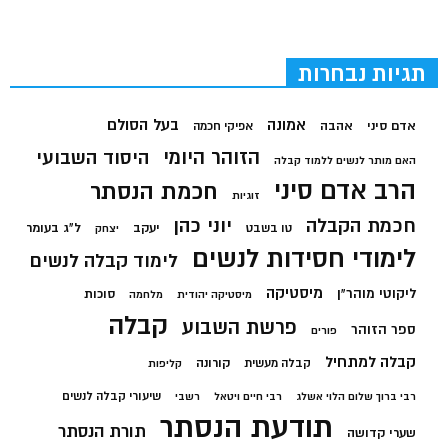
תגיות נבחרות
בעל הסולם
אמונה
אדם סיני
אהבה
אפיקי חכמה
הזוהר היומי
היסוד השבועי
האם מותר לנשים ללמוד קבלה
הרב אדם סיני
חכמת הנסתר
זוגיות
חכמת הקבלה
יוני כהן
יעקב
ל"ג בעומר
טו בשבט
יצחק
לימודי חסידות לנשים
לימוד קבלה לנשים
מיסטיקה
ליקוטי מוהר"ן
סוכות
מיסטיקה יהודית
מלחמה
קבלה
פרשת השבוע
ספר הזוהר
פורים
קבלה למתחיל
קורונה
קבלה מעשית
קליפות
שיעורי קבלה לנשים
רבי ברוך שלום הלוי אשלג
רבי חיים ויטאל
רשבי
תודעת הנסתר
תורת הנסתר
שערי קדושה