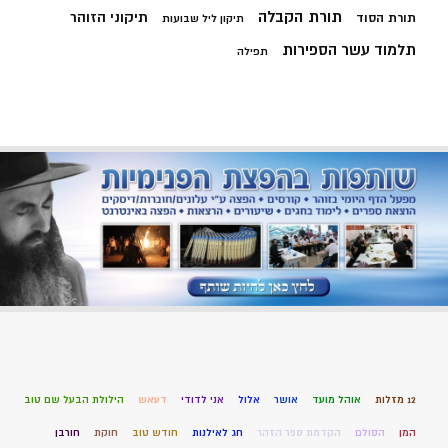
תורת הקבלה
תיקוני הזוהר
תורת הסוד
תיקון ליל שבועות
תלמוד עשר הספירות
תפילה
12 מזלות
אוהל מועד
אושר
אלול
אני לדודי
דעאש
הילולת הבעל שם טוב
המן
הסולם
הקדמת ספר הזהר
חג לאילנות
חודש טוב
חוקת
חורבן