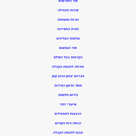
סוד החודשים
סודות התפילה
זוגיות ומשפחה
תורת החסידות
עולמות העליונים
סוד הצמצום
הקדמות בעל הסולם
פתיחה לחכמת הקבלה
אברהם יצחק הכהן קוק
מוסר ותיקון המידות
פירוש חלומות
שיעורי זוהר
הרצאות למתחילים
נבואה ורוח הקודש
מ
בוא לחכמת הקבלה