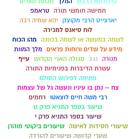
הילולתא הרבש
המלך
חכמת מצרים
חמישה חומשי תורה
טראמפ
יארצייט הרבי מקוצק
יהא שמיה רבה
לוח סיאנס למכירה
לשמה במעשה או לשמה בכוונה
מהו הכוח
מידע על שדים ורוחות פראים
מלך המוות
מנורה
נגב
סגולה הארי הקדוש
עייף
עשרת הדיברות בפנימיות התורה
פתיחה לפירוש הסולם
צח – נתן בו עיניו ונעשה גל של עצמות
רבי משה חיים לוצאטו
רחמים
שיעור בספר התניא פרק ט
שיעור בספר התניא פרק י
שיעורי חסידות לאישה
שיעורים ביקוטי מוהרן
שערי קדושה שיעורים להורדה