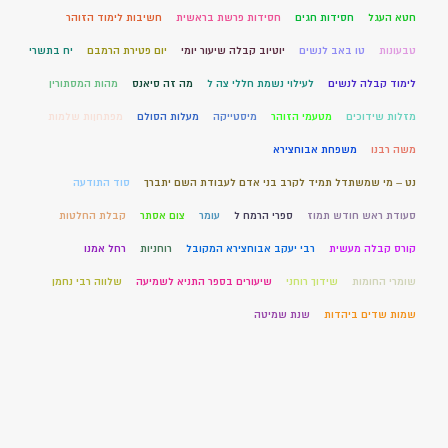
חטא העגל
חסידות חגים
חסידות פרשת בראשית
חשיבות לימוד הזוהר
טבעונות
טו באב לנשים
יוטיוב קבלה שיעור יומי
יום פטירת הרמבם
יח בתשרי
לימוד קבלה לנשים
לעילוי נשמת חללי צה ל
מה זה סיאנס
מהות המסתורין
מזלות שידוכים
מטעמי הזוהר
מיסטייקה
מעלות הסולם
מפתחןות שלמות
משה רבנו
משפחת אבוחצירא
נט – מי שמשתדל תמיד לקרב בני אדם לעבודת השם יתברך
סוד התודעה
סעודת ראש חודש תמוז
ספרי הרמח ל
עומר
צום אסתר
קבלת החלטות
קורס קבלה מעשית
רבי יעקב אבוחצירא המקובל
רוחניות
רחל אמנו
שומרי החומות
שידוך רוחני
שיעורים בספר התניא לשמיעה
שלווה רבי נחמן
שמות שדים ביהדות
שנת שמיטה