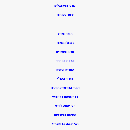
כתבי המקובלים
ע
שר ספירות
תורה ומדע
גלגול נשמות
חגים ומועדים
הרב אדם סיני
אחרית הימים
כתבי האר”י
הארי הקדוש ציטוטים
רבי שמעון בר יוחאי
רבי יצחק לוריא
תפיסת המציאות
רבי יעקב אבוחצירא