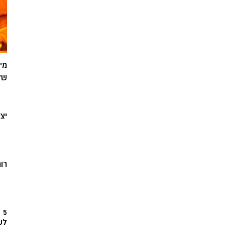
מי
של
יצ
רוח
5
לש