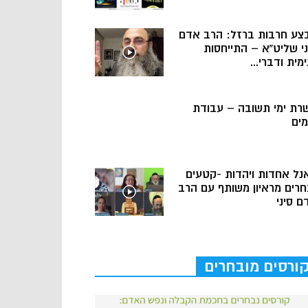
צע חרבות ברזל: הרב אדם
ני שליט”א – התייחסות
מית ודברי...
רת ימי תשובה – עבודת
מים
נל אחדות ויהדות -קטעים
חרים מראיון משותף עם הרב
ם סיני
ורסים מובחרים