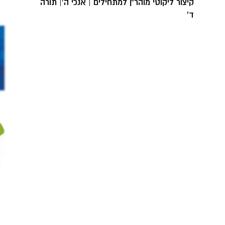
קיצור ליקוטי מוהר”ן למתחילים | אנכי ה’| תורה
ד’