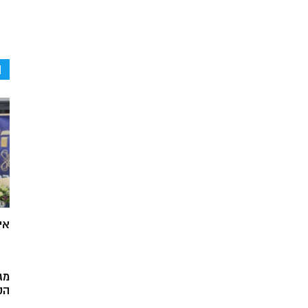
ה
אי
מג
הק