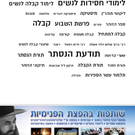
לימודי חסידות לנשים
לימוד קבלה לנשים
מיסטיקה
ליקוטי מוהר"ן
סוכות
מיסטיקה יהודית
מלחמה
קבלה
פרשת השבוע
ספר הזוהר
פורים
קבלה למתחיל
קורונה
קבלה מעשית
קליפות
שיעורי קבלה לנשים
רבי ברוך שלום הלוי אשלג
רבי חיים ויטאל
רשבי
תודעת הנסתר
תורת הנסתר
שערי קדושה
תורת הקבלה
תיקוני הזוהר
תורת הסוד
תיקון ליל שבועות
תלמוד עשר הספירות
תפילה