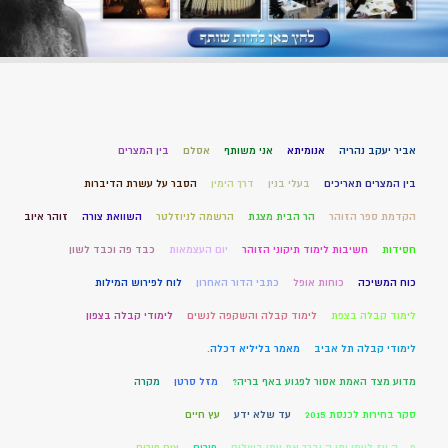
אביר יעקב נהריה
אנומיתא
אני משותף
אסלם
בין המצרים
בין המצרים תאריכים
בעלי בנין
דרך הימין
הסבר על עשרת הדיברות
הקדמת ספר הזוהר
הר הבית מצגת
הרשמה לניוזלטר
השוואת צורה
זוהר איוב
חסידות
חשיבות לימוד תיקוני הזוהר
יום העצמאות
כבד פה וכבד לשון
כוח המשיכה
כוחות אופל
כתבי הדור האחרון
לוח לפירוש המילות
לימוד קבלה בצפת
לימוד קבלה והשקפה לנשים
לימודי קבלה בצפון
לימודי קבלה תל אביב
מאמר בליליא דכלה.
מדוע מצד האמת אסור לפגוע באף בריה?
מזל סרטן
מקרה
סקר בחירות לכנסת 2015
עד שלא ידע
עץ חיים
פ – ה עז לעמו יתן ה יברך את עמו בשלום
פורים
צום פורים