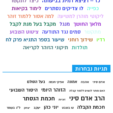
כז – רציצא דמית בביעותה
כיצד לתקשר
כפייה
לו צדיקים נסתרים
לימוד בקיאות
ליקוטי מוהרן למשיעה
למה אסור ללמוד זוהר
מלאך החושך
מנגל
מקבל בעל מנת לקבל
מתקשר
סמים נגד התודעה
ציטוט השבוע
רדיו
שידוך רוחני
שיעור בספר התניא פרק לח
תולדות
תיקוני הזוהר לקריאה
תגיות נבחרות
בעל הסולם
אמונה
אדם סיני
אהבה
אפיקי חכמה
הזוהר היומי
היסוד השבועי
האם מותר לנשים ללמוד קבלה
הרב אדם סיני
חכמת הנסתר
זוגיות
חכמת הקבלה
יוני כהן
יעקב
ל"ג בעומר
טו בשבט
יצחק