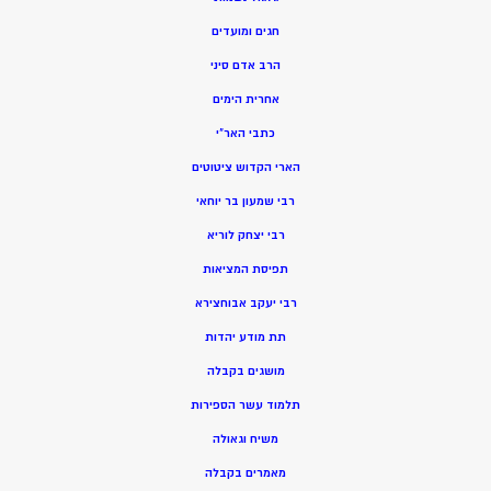
חגים ומועדים
הרב אדם סיני
אחרית הימים
כתבי האר”י
הארי הקדוש ציטוטים
רבי שמעון בר יוחאי
רבי יצחק לוריא
תפיסת המציאות
רבי יעקב אבוחצירא
תת מודע יהדות
מושגים בקבלה
תלמוד עשר הספירות
משיח וגאולה
מאמרים בקבלה