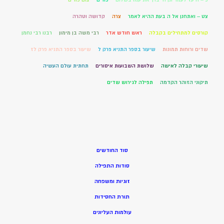
צט – ואתחנן אל ה בעת ההיא לאמר
צרה
קדושה וטהרה
קורסים למתחילים בקבלה
ראש חודש אדר
רבי משה בן מימון
רבנו רבי נחמן
שדים ורוחות תמונות
שיעור בספר התניא פרק ל
שיעור בספר התניא פרק לז
שיעורי קבלה לאישה
שלושת השבועות איסורים
תחתית עולם העשיה
תיקוני הזוהר הקדמה
תפילה לגירוש שדים
סוד החודשים
סודות התפילה
זוגיות ומשפחה
תורת החסידות
עולמות העליונים