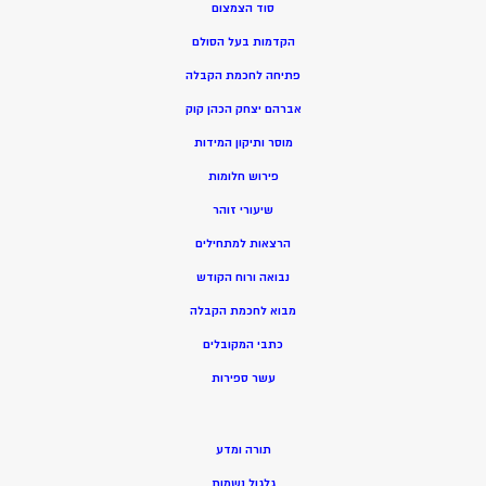
סוד הצמצום
הקדמות בעל הסולם
פתיחה לחכמת הקבלה
אברהם יצחק הכהן קוק
מוסר ותיקון המידות
פירוש חלומות
שיעורי זוהר
הרצאות למתחילים
נבואה ורוח הקודש
מ
בוא לחכמת הקבלה
כתבי המקובלים
ע
שר ספירות
תורה ומדע
גלגול נשמות