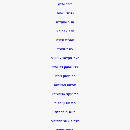
תורה ומדע
גלגול נשמות
חגים ומועדים
הרב אדם סיני
אחרית הימים
כתבי האר”י
הארי הקדוש ציטוטים
רבי שמעון בר יוחאי
רבי יצחק לוריא
תפיסת המציאות
רבי יעקב אבוחצירא
תת מודע יהדות
מושגים בקבלה
תלמוד עשר הספירות