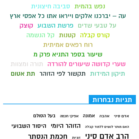
נפש בהמית
סביבה חיצונית
עה – יברכנו אלקים וייראו אתו כל אפסי ארץ
על טבעי שדים
פרשת השבוע
קוצק
קורס קבלה
קטנות
קל הנשמה
רוח רפאים אמיתית
שיעור בספר התניא פרק מ
שערי קדושה שיעורים להורדה
תורה ומצוות
תיקון המידות
תקשור לפי הזוהר
תת אטום
תגיות נבחרות
בעל הסולם
אמונה
אדם סיני
אהבה
אפיקי חכמה
הזוהר היומי
היסוד השבועי
האם מותר לנשים ללמוד קבלה
הרב אדם סיני
חכמת הנסתר
זוגיות