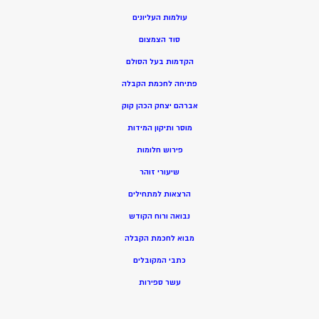
עולמות העליונים
סוד הצמצום
הקדמות בעל הסולם
פתיחה לחכמת הקבלה
אברהם יצחק הכהן קוק
מוסר ותיקון המידות
פירוש חלומות
שיעורי זוהר
הרצאות למתחילים
נבואה ורוח הקודש
מ
בוא לחכמת הקבלה
כתבי המקובלים
ע
שר ספירות