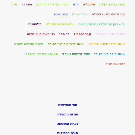
מעלת גריסא בזוהר
מקובלים
מרור
משה רבנו רעיא מהימנא
מתאבד
נרות
ספר הזוהר פירוש הסולם
ספר היצירה
ספר שמות
עח – ויתן עז למלכו וירם קרן משיחו
עלון בחכמת הקבלה
פילוסופיה
פרשת תולדות חסידות
קבר הרמח"ל
רב מסר
רבי משה חיים לוצטו
שיעור בספר התניא פרק כא
שיעור לצפייה תיקוני הזוהר
שיעורי חסידות לנשים
שיעורים בתיקוני הזוהר
שערי קדושה שער ב
תאוות נשים לפי הקבלה
תחפושת פורים
סוד החודשים
סודות התפילה
זוגיות ומשפחה
תורת החסידות