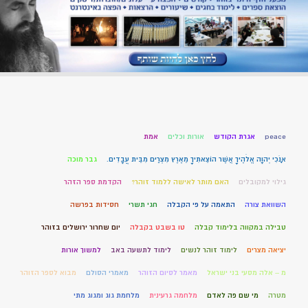
peace
אגרת הקודש
אורות וכלים
אמת
אָנֹכִי יְהוָה אֱלֹהֶיךָ אֲשֶׁר הוֹצֵאתִיךָ מֵאֶרֶץ מִצְרַיִם מִבֵּית עֲבָדִים.
גבר מוכה
גילוי למקובלים
האם מותר לאישה ללמוד זוהר?
הקדמת ספר הזהר
השוואת צורה
התאמה על פי הקבלה
חגי תשרי
חסידות בפרשה
טבילה במקווה בלימוד קבלה
טו בשבט בקבלה
יום שחרור ירושלים בזוהר
יציאה מצרים
לימוד זוהר לנשים
לימוד לתשעה באב
למשוך אורות
מ – אלה מסעי בני ישראל
מאמר לסיום הזוהר
מאמרי הסולם
מבוא לספר הזוהר
מטרה
מי שם פה לאדם
מלחמה גרעינית
מלחמת גוג ומגוג מתי