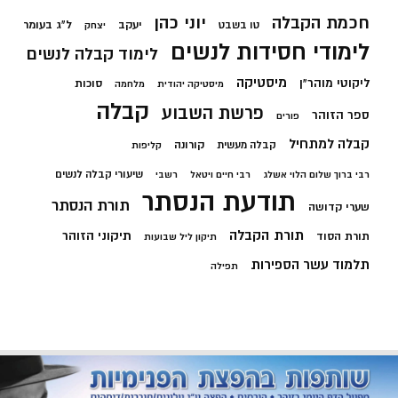
חכמת הקבלה
יוני כהן
יעקב
ל"ג בעומר
טו בשבט
יצחק
לימודי חסידות לנשים
לימוד קבלה לנשים
מיסטיקה
ליקוטי מוהר"ן
סוכות
מיסטיקה יהודית
מלחמה
קבלה
פרשת השבוע
ספר הזוהר
פורים
קבלה למתחיל
קורונה
קבלה מעשית
קליפות
שיעורי קבלה לנשים
רבי ברוך שלום הלוי אשלג
רבי חיים ויטאל
רשבי
תודעת הנסתר
תורת הנסתר
שערי קדושה
תורת הקבלה
תיקוני הזוהר
תורת הסוד
תיקון ליל שבועות
תלמוד עשר הספירות
תפילה