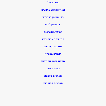
כתבי האר”י
הארי הקדוש ציטוטים
רבי שמעון בר יוחאי
רבי יצחק לוריא
תפיסת המציאות
רבי יעקב אבוחצירא
תת מודע יהדות
מושגים בקבלה
תלמוד עשר הספירות
משיח וגאולה
מאמרים בקבלה
מאמרים בחסידות