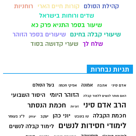
קהילת הסולם
קורות חיים הארי
רוחניות
שדים ורוחות בישראל
שיעור בספר התניא פרק כא
שיעורי קבלה בחינם
שיעורים בספר הזוהר
שלח לך
שערי קדושה בסוד
תגיות נבחרות
בעל הסולם
אמונה
אדם סיני
אהבה
אפיקי חכמה
הזוהר היומי
היסוד השבועי
האם מותר לנשים ללמוד קבלה
הרב אדם סיני
חכמת הנסתר
זוגיות
חכמת הקבלה
יוני כהן
יעקב
ל"ג בעומר
טו בשבט
יצחק
לימודי חסידות לנשים
לימוד קבלה לנשים