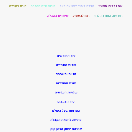
צום גדליהו תשעט
קבלה לימוד לתשעה באב
קורות חיים הרמבם
קורס בקבלה
רוח רעה החודרת לגוף
רצון להשפיע
שיעורים בקבלה
סוד החודשים
סודות התפילה
זוגיות ומשפחה
תורת החסידות
עולמות העליונים
סוד הצמצום
הקדמות בעל הסולם
פתיחה לחכמת הקבלה
אברהם יצחק הכהן קוק