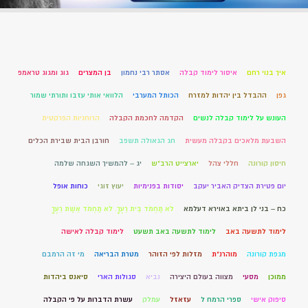
איך בנוי רחם
איסור לימוד קבלה
אסתר רבי נחמון
בן המצרים
גוג ומגוג טראמפ
גפן
ההבדל בין יהדות למזרח
הכותל המערבי
הלוואי אותי עזבו ותורתי שמור
העונש על לימוד קבלה לנשים
הקדמה לחכמת הקבלה
הרוחניות הפרקטית
השבעת מלאכים בקבלה מעשית
חג הגאולה תשפב
חורבן הבית שבירת הכלים
חיסון קורונה
חללי צהל
יארצייט הרב"ש
יג – להמשיך השגחה שלמה
יום פטירת הצדיק האביר יעקב
יסודות בפנימיות
יעוץ זוגי
כוחות אופל
כח – בני לן ביתא באוירא דעלמא
לֹא תַחְמֹד בֵּית רֵעֶךָ. לֹא תַחְמֹד אֵשֶׁת רֵעֶךָ
לימוד לתשעה באב
לימוד לתשעה באב תשעט
לימוד קבלה לאישה
מגפת קורונה
מוהרנ”ת
מזלות לפי הזוהר
מטרת הבריאה
מי זה הרמבם
ממוכן
מסעי
מצווה בעולם היצירה
נביא
סגולות הארי
סיאנס ביהדות
סיפוק אישי
ספרי הרמח ל
עזאזל
עמלק
עשרת הדברות על פי הקבלה