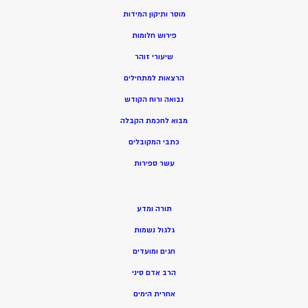
מוסר ותיקון המידות
פירוש חלומות
שיעורי זוהר
הרצאות למתחילים
נבואה ורוח הקודש
מ
בוא לחכמת הקבלה
כתבי המקובלים
ע
שר ספירות
תורה ומדע
גלגול נשמות
חגים ומועדים
הרב אדם סיני
אחרית הימים