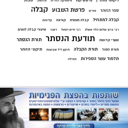
מיסטיקה
ליקוטי מוהר"ן
סוכות
מיסטיקה יהודית
מלחמה
קבלה
פרשת השבוע
ספר הזוהר
פורים
קבלה למתחיל
קורונה
קבלה מעשית
קליפות
שיעורי קבלה לנשים
רבי ברוך שלום הלוי אשלג
רבי חיים ויטאל
רשבי
תודעת הנסתר
תורת הנסתר
שערי קדושה
תורת הקבלה
תיקוני הזוהר
תורת הסוד
תיקון ליל שבועות
תלמוד עשר הספירות
תפילה