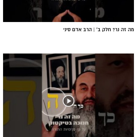
מה זה נר? חלק ב’ | הרב אדם סיני