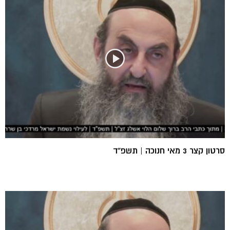
סרטון קצר 3 מאי חנוכה | תשפ”ד