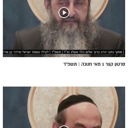
סרטון קצר 1 מאי חנוכה | תשפ”ד