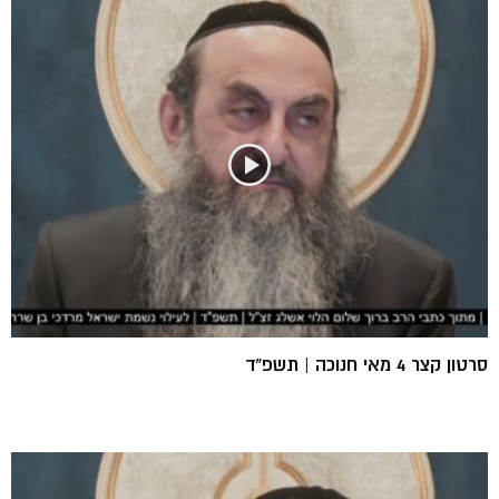
סרטון קצר 4 מאי חנוכה | תשפ”ד