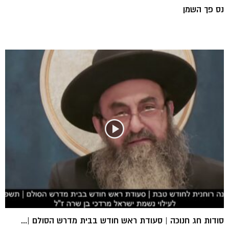
נס פך השמן
סודות חג חנוכה | סעודת ראש חודש בבית מדרש הסולם |...