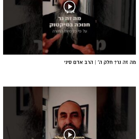
מה זה נר? חלק ה’ | הרב אדם סיני