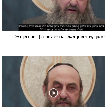
סרטון קצר 1 מתוך מאמר הרב”ש לחנוכה | דחה דמון בצל...