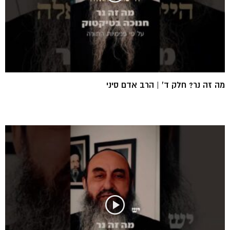
מה זה נר? חלק ד’ | הרב אדם סיני