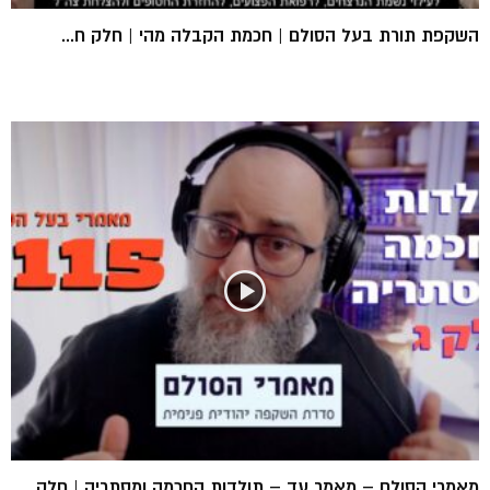
השקפת תורת בעל הסולם | חכמת הקבלה מהי | חלק ח...
מאמרי הסולם – מאמר עד – תולדות החכמה ומסתריה | חלק...