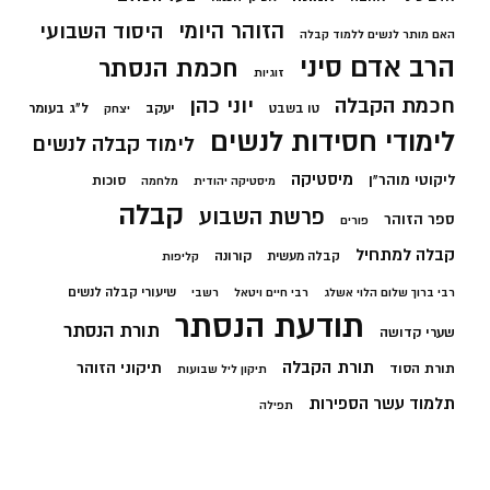
הזוהר היומי
היסוד השבועי
האם מותר לנשים ללמוד קבלה
הרב אדם סיני
חכמת הנסתר
זוגיות
חכמת הקבלה
יוני כהן
יעקב
ל"ג בעומר
טו בשבט
יצחק
לימודי חסידות לנשים
לימוד קבלה לנשים
מיסטיקה
ליקוטי מוהר"ן
סוכות
מיסטיקה יהודית
מלחמה
קבלה
פרשת השבוע
ספר הזוהר
פורים
קבלה למתחיל
קורונה
קבלה מעשית
קליפות
שיעורי קבלה לנשים
רבי ברוך שלום הלוי אשלג
רבי חיים ויטאל
רשבי
תודעת הנסתר
תורת הנסתר
שערי קדושה
תורת הקבלה
תיקוני הזוהר
תורת הסוד
תיקון ליל שבועות
תלמוד עשר הספירות
תפילה