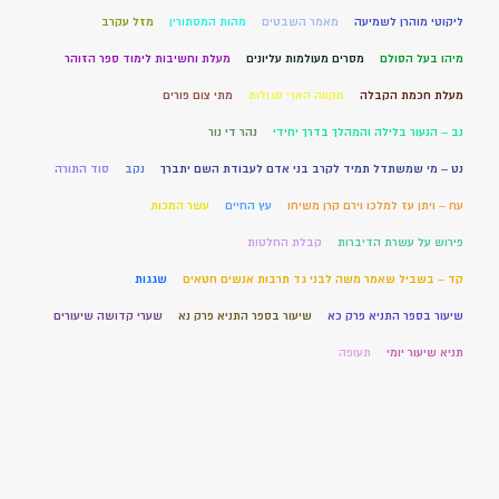
ליקוטי מוהרן לשמיעה
מאמר השבטים
מהות המסתורין
מזל עקרב
מיהו בעל הסולם
מסרים מעולמות עליונים
מעלת וחשיבות לימוד ספר הזוהר
מעלת חכמת הקבלה
מקווה הארי סגולות
מתי צום פורים
נב – הנעור בלילה והמהלך בדרך יחידי
נהר די נור
נט – מי שמשתדל תמיד לקרב בני אדם לעבודת השם יתברך
נקב
סוד התורה
עח – ויתן עז למלכו וירם קרן משיחו
עץ החיים
עשר המכות
פירוש על עשרת הדיברות
קבלת החלטות
קד – בשביל שאמר משה לבני גד תרבות אנשים חטאים
שגגות
שיעור בספר התניא פרק כא
שיעור בספר התניא פרק נא
שערי קדושה שיעורים
תניא שיעור יומי
תעופה