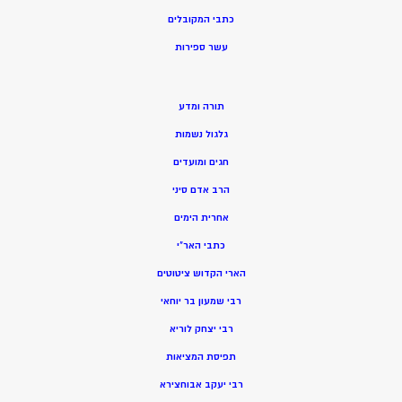
כתבי המקובלים
ע
שר ספירות
תורה ומדע
גלגול נשמות
חגים ומועדים
הרב אדם סיני
אחרית הימים
כתבי האר”י
הארי הקדוש ציטוטים
רבי שמעון בר יוחאי
רבי יצחק לוריא
תפיסת המציאות
רבי יעקב אבוחצירא