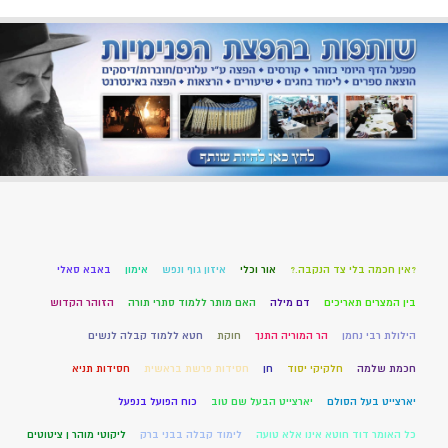
?אין חכמה בלי צד הנקבה.?
אור וכלי
איזון גוף ונפש
אימון
באבא סאלי
בין המצרים תאריכים
דם מילה
האם מותר ללמוד סתרי תורה
הזוהר הקדוש
הילולת רבי נחמן
הר המוריה התנך
חוקת
חטא ללמוד קבלה לנשים
חכמת שלמה
חלקיקי יסוד
חן
חסידות פרשת בראשית
חסידות תניא
יארצייט בעל הסולם
יארצייט הבעל שם טוב
כוח הפועל בנפעל
כל האומר דוד חוטא אינו אלא טועה
לימוד קבלה בבני ברק
ליקוטי מוהר ן ציטוטים