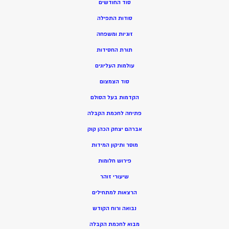
סוד החודשים
סודות התפילה
זוגיות ומשפחה
תורת החסידות
עולמות העליונים
סוד הצמצום
הקדמות בעל הסולם
פתיחה לחכמת הקבלה
אברהם יצחק הכהן קוק
מוסר ותיקון המידות
פירוש חלומות
שיעורי זוהר
הרצאות למתחילים
נבואה ורוח הקודש
מ
בוא לחכמת הקבלה