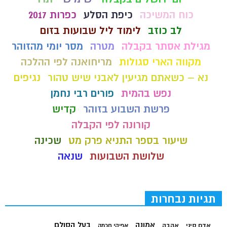
כוח המשיכה
כיפת הסלע
כפרות 2017
לב כוזב
לימוד ליל שבועות בזום
מגילת אסתר בקבלה
מטרה
מסר יומי מהזוהר
מקווה הארי סגולות
מריחואנה לפי ההלכה
נא – כשאתם מגיעין לאבני שיש טהור
נגיפים
נפש בהמית
פורים רבי נחמן
פרשת השבוע בזוהר
קדיש
קורונה לפי הקבלה
שיעור בספר התניא פרק מט
שכינה
שלושת השבועות
שנאה
תגיות נבחרות
בעל הסולם
אמונה
אדם סיני
אהבה
אפיקי חכמה