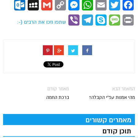
ok.com
MySpace
Gmail
Copy
Messenger
WhatsApp
Email
Twitter
Facebook
Link
Viber
Telegram
Skype
Message
Print
שתפו וזכו את הרבים (-:
המאמר הבא
מאמר קודם
מהי אמנות עפ"י הקבלה?
ברכת החמה
מאמרים קשורים
תוכן קודם