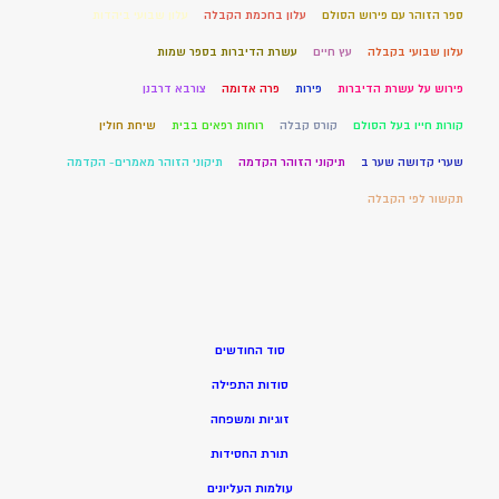
ספר הזוהר עם פירוש הסולם
עלון בחכמת הקבלה
עלון שבועי ביהדות
עלון שבועי בקבלה
עץ חיים
עשרת הדיברות בספר שמות
פירוש על עשרת הדיברות
פירות
פרה אדומה
צורבא דרבנן
קורות חייו בעל הסולם
קורס קבלה
רוחות רפאים בבית
שיחת חולין
שערי קדושה שער ב
תיקוני הזוהר הקדמה
תיקוני הזוהר מאמרים- הקדמה
תקשור לפי הקבלה
סוד החודשים
סודות התפילה
זוגיות ומשפחה
תורת החסידות
עולמות העליונים