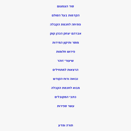
סוד הצמצום
הקדמות בעל הסולם
פתיחה לחכמת הקבלה
אברהם יצחק הכהן קוק
מוסר ותיקון המידות
פירוש חלומות
שיעורי זוהר
הרצאות למתחילים
נבואה ורוח הקודש
מ
בוא לחכמת הקבלה
כתבי המקובלים
ע
שר ספירות
תורה ומדע