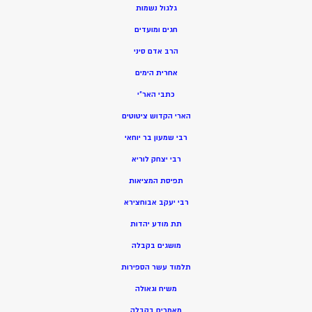
גלגול נשמות
חגים ומועדים
הרב אדם סיני
אחרית הימים
כתבי האר”י
הארי הקדוש ציטוטים
רבי שמעון בר יוחאי
רבי יצחק לוריא
תפיסת המציאות
רבי יעקב אבוחצירא
תת מודע יהדות
מושגים בקבלה
תלמוד עשר הספירות
משיח וגאולה
מאמרים בקבלה