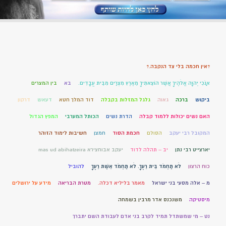
?אין חכמה בלי צד הנקבה.?
אָנֹכִי יְהוָה אֱלֹהֶיךָ אֲשֶׁר הוֹצֵאתִיךָ מֵאֶרֶץ מִצְרַיִם מִבֵּית עֲבָדִים.
בא
בין המצרים
ביקוש
ברכה
גאוה
גלגל המזלות בקבלה
דוד המלך חטא
דעאש
דרקון
האם נשים יכולות ללמוד קבלה
הדרת נשים
הכותל המערבי
המפץ הגדול
המקובל רבי יעקב
הסולם
חכמת הסוד
חמצן
חשיבות לימוד הזוהר
יארצייט רבי נתן
יב – תהלה לדוד
יעקב אבוחצירא mas ud abihatzeira
כוח הרצון
לֹא תַחְמֹד בֵּית רֵעֶךָ. לֹא תַחְמֹד אֵשֶׁת רֵעֶךָ
להוביל
מ – אלה מסעי בני ישראל
מאמר בליליא דכלה.
מטרת הבריאה
מידע על ירושלים
מיסטיקה
משנכנס אדר מרבין בשמחה
נט – מי שמשתדל תמיד לקרב בני אדם לעבודת השם יתברך