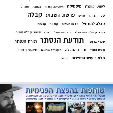
מיסטיקה
ליקוטי מוהר"ן
סוכות
מיסטיקה יהודית
מלחמה
קבלה
פרשת השבוע
ספר הזוהר
פורים
קבלה למתחיל
קורונה
קבלה מעשית
קליפות
שיעורי קבלה לנשים
רבי ברוך שלום הלוי אשלג
רבי חיים ויטאל
רשבי
תודעת הנסתר
תורת הנסתר
שערי קדושה
תורת הקבלה
תיקוני הזוהר
תורת הסוד
תיקון ליל שבועות
תלמוד עשר הספירות
תפילה