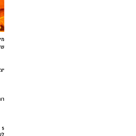
מי
של
יצ
רוח
5
לש