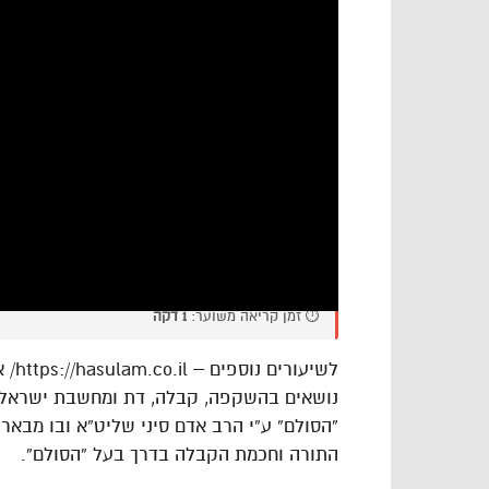
⏱️ זמן קריאה משוער:
1 דקה
לשיעורים נוספים – https://hasulam.co.il/ או בפייס – https://www.facebook.com/hasulams
נושאים בהשקפה, קבלה, דת ומחשבת ישראל 
“הסולם” ע”י הרב אדם סיני שליט”א ובו מבאר 
התורה וחכמת הקבלה בדרך בעל “הסולם”.