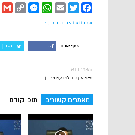
l
Copy
Messenger
WhatsApp
Email
Twitter
Facebook
Link
שתפו וזכו את הרבים (-:
שתף אותנו
Twitter
Facebook
המאמר הבא
שאני אקשיב למדענים?? כן..
מאמרים קשורים
תוכן קודם