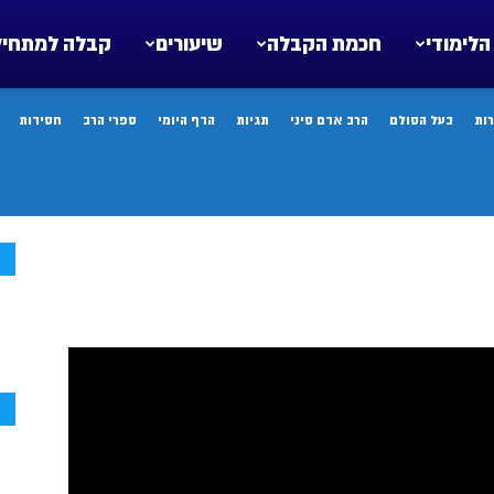
הלימודי
חכמת הקבלה
שיעורים
קבלה למתחיל
ות
בעל הסולם
הרב אדם סיני
תגיות
הדף היומי
ספרי הרב
חסידות
ח
ח