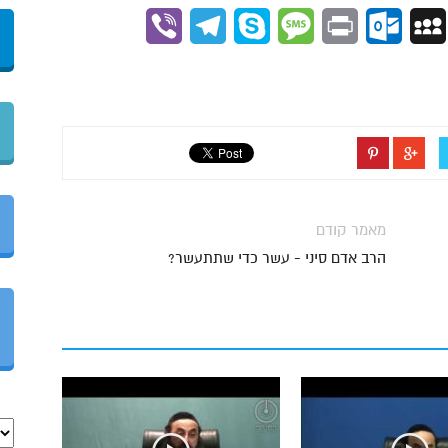
Viber
Telegram
Skype
Message
Outlook.com
Print
MySpace
Gmai
מאמר קודם
הרב אדם סיני - עשר כדי שתתעשר?