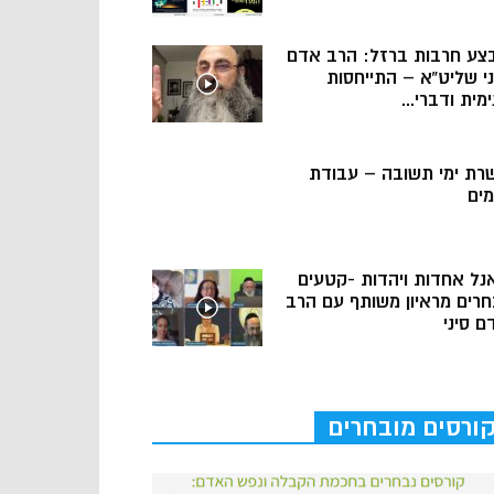
צע חרבות ברזל: הרב אדם
ני שליט”א – התייחסות
מית ודברי...
רת ימי תשובה – עבודת
מים
נל אחדות ויהדות -קטעים
חרים מראיון משותף עם הרב
ם סיני
ורסים מובחרים