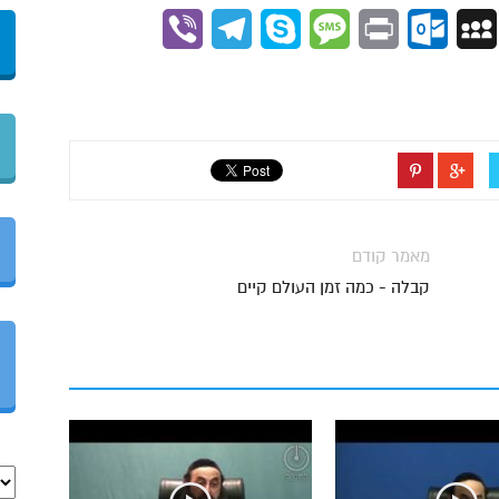
Viber
Telegram
Skype
Message
Outlook.com
Print
MySpace
Gmai
מאמר קודם
קבלה - כמה זמן העולם קיים