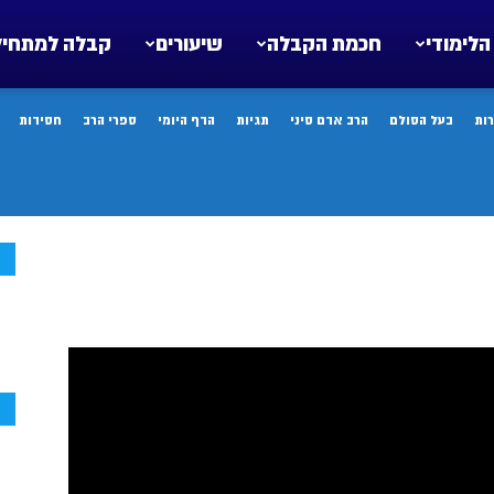
הלימודי
חכמת הקבלה
שיעורים
קבלה למתחיל
ות
בעל הסולם
הרב אדם סיני
תגיות
הדף היומי
ספרי הרב
חסידות
ח
ח