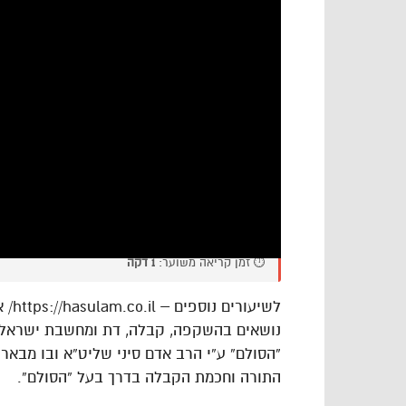
⏱️ זמן קריאה משוער:
1 דקה
לשיעורים נוספים – https://hasulam.co.il/ או בפייס – https://www.facebook.com/hasulams
נושאים בהשקפה, קבלה, דת ומחשבת ישראל 
“הסולם” ע”י הרב אדם סיני שליט”א ובו מבאר 
התורה וחכמת הקבלה בדרך בעל “הסולם”.