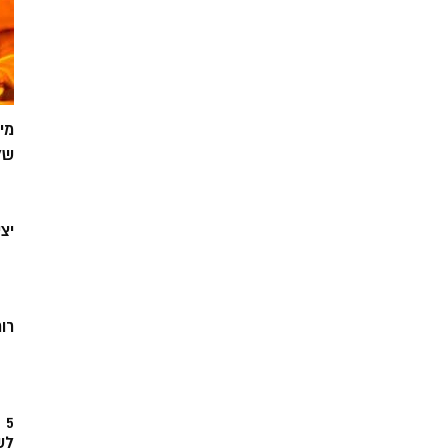
מי
של
יצ
רוח
5
לש