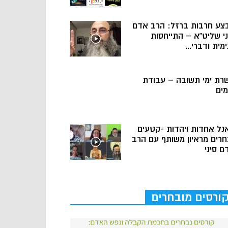
צע חרבות ברזל: הרב אדם
ני שליט”א – התייחסות
מית ודברי...
רת ימי תשובה – עבודת
מים
נל אחדות ויהדות -קטעים
חרים מראיון משותף עם הרב
ם סיני
ורסים מובחרים