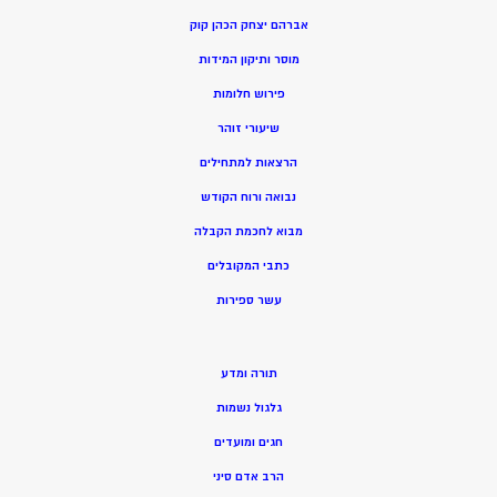
אברהם יצחק הכהן קוק
מוסר ותיקון המידות
פירוש חלומות
שיעורי זוהר
הרצאות למתחילים
נבואה ורוח הקודש
מ
בוא לחכמת הקבלה
כתבי המקובלים
ע
שר ספירות
תורה ומדע
גלגול נשמות
חגים ומועדים
הרב אדם סיני