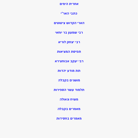
אחרית הימים
כתבי האר”י
הארי הקדוש ציטוטים
רבי שמעון בר יוחאי
רבי יצחק לוריא
תפיסת המציאות
רבי יעקב אבוחצירא
תת מודע יהדות
מושגים בקבלה
תלמוד עשר הספירות
משיח וגאולה
מאמרים בקבלה
מאמרים בחסידות