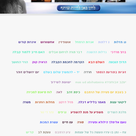
13 מזלות
2 דלתות
אגרות הרמחל
אושפיזין
אחשוורוש
איגרות קודש
ברוך מרדכי
גדלות ההשגה
דבר תורה לניחום אבלים
האם חייב ללמוד קבלה
הדרך הנכונה
העולם הבא
הקדמה לחכמת הקבלה
הראיה קוק
הררי החושך
זוגיות בתודעת הנסתר
חרדה
יד – להמשיך שלום בעולם
יום ירושלים זוהר
יעקב אבוחצירא mas ud abihatzeira
ישועות לשידוך
כ בטבת יום פטירה של הרמבם
כיפת זהב
לאה
לוח סיאנס למכירה
ליקוטי עצות
מאמר בליליא דכלה.
מזל דרקון
מחלות רוחניות
מטרה
מלכת השדים
משפיע על מנת להשפיע
נגיפים
נהר די נור
נועם אלימלך הילולא ופטירה
סורה
עץ חיים
עשרת המכות
צח – נתן בו עיניו ונעשה גל של עצמות
ציון הרמבם
צעקת לב
קדיש