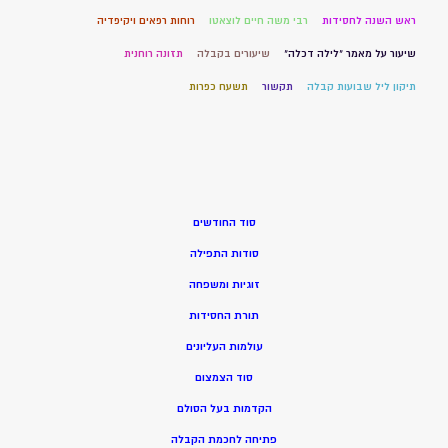
ראש השנה לחסידות
רבי משה חיים לוצאטו
רוחות רפאים ויקיפדיה
שיעור על מאמר "לילה דכלה"
שיעורים בקבלה
תזונה רוחנית
תיקון ליל שבועות קבלה
תקשור
תשעח כפרות
סוד החודשים
סודות התפילה
זוגיות ומשפחה
תורת החסידות
עולמות העליונים
סוד הצמצום
הקדמות בעל הסולם
פתיחה לחכמת הקבלה