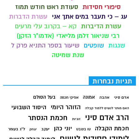
סיפורי חסידות
סעודת ראש חודש תמוז
עג – כי תעבר במים אתך אני
עשרת הדברות
עשרת הדיברות
קא – בקרוב עלי מרעים
רבי שניאור זלמן מליאדי (אדמו"ר הזקן)
שגגות
שופטים
שיעור בספר התניא פרק ל
שנת שמיטה
תגיות נבחרות
בעל הסולם
אמונה
אדם סיני
אהבה
אפיקי חכמה
הזוהר היומי
היסוד השבועי
האם מותר לנשים ללמוד קבלה
הרב אדם סיני
חכמת הנסתר
זוגיות
חכמת הקבלה
יוני כהן
יעקב
ל"ג בעומר
טו בשבט
יצחק
לימודי חסידות לנשים