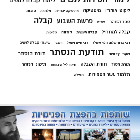
לימוד קבלה לנשים
מיסטיקה
ליקוטי מוהר"ן
סוכות
מיסטיקה יהודית
מלחמה
קבלה
פרשת השבוע
ספר הזוהר
פורים
קבלה למתחיל
קורונה
קבלה מעשית
קליפות
שיעורי קבלה לנשים
רבי ברוך שלום הלוי אשלג
רבי חיים ויטאל
רשבי
תודעת הנסתר
תורת הנסתר
שערי קדושה
תורת הקבלה
תיקוני הזוהר
תורת הסוד
תיקון ליל שבועות
תלמוד עשר הספירות
תפילה