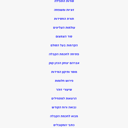
סודות התפילה
זוגיות ומשפחה
תורת החסידות
עולמות העליונים
סוד הצמצום
הקדמות בעל הסולם
פתיחה לחכמת הקבלה
אברהם יצחק הכהן קוק
מוסר ותיקון המידות
פירוש חלומות
שיעורי זוהר
הרצאות למתחילים
נבואה ורוח הקודש
מ
בוא לחכמת הקבלה
כתבי המקובלים