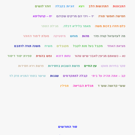
התבוננות
התרגשות הלב
ויצא
זוגיות בקבלה
זוהר לנשים
חמישה חומשי תורה
יז – ויהי הם מריקים שקיהם
יח – קרטליתא
כלם חזרו בזכות משה
מאמר בליליא דכלה.
מגילת הסתר
מה לעזעזאל קורה פה?
מהות
מוחש
מיסטיקה
מעלת לימוד הזוהר
מציאת האחד
מקבל בעל מנת לקבל
מקובלים
משיח
משנה תורה לרמבם
נא – כשאתם מגיעין לאבני שיש טהור
נחות דרגא
נפש בהמית
ספירת יסוד דיסוד
סקר בחירות מאקו
עץ החיים
פרשת השבוע בחסידות
פרשת וירא חסידות
קב – אתה תהיה על ביתי
קבלה למתקדמים
שגגות
שיעור בספר התניא פרק לז
שערי קדושה שער ד
תכלית הבריאה
תפילין
סוד החודשים