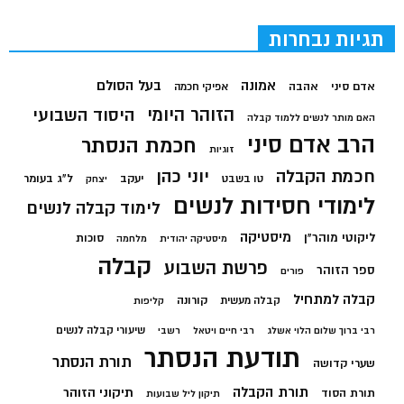
תגיות נבחרות
בעל הסולם
אמונה
אדם סיני
אהבה
אפיקי חכמה
הזוהר היומי
היסוד השבועי
האם מותר לנשים ללמוד קבלה
הרב אדם סיני
חכמת הנסתר
זוגיות
חכמת הקבלה
יוני כהן
יעקב
ל"ג בעומר
טו בשבט
יצחק
לימודי חסידות לנשים
לימוד קבלה לנשים
מיסטיקה
ליקוטי מוהר"ן
סוכות
מיסטיקה יהודית
מלחמה
קבלה
פרשת השבוע
ספר הזוהר
פורים
קבלה למתחיל
קורונה
קבלה מעשית
קליפות
שיעורי קבלה לנשים
רבי ברוך שלום הלוי אשלג
רבי חיים ויטאל
רשבי
תודעת הנסתר
תורת הנסתר
שערי קדושה
תורת הקבלה
תיקוני הזוהר
תורת הסוד
תיקון ליל שבועות