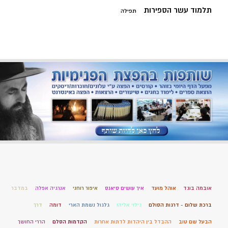
תלמוד עשר הספירות
תפילה
אובמה בוגד
אוהל מועד
איך עושים סיאנס
איפור רוחני
אנרגיה אפלה
במדבר
ברכת שלום - דרגות הסולם
גילוי אליהו
גלגול נשמת הארי
דומה
דרך
הבעל שם טוב
ההבדל בין היהדות לדתות אחרות
הקדמות הסלם
הררי החושך