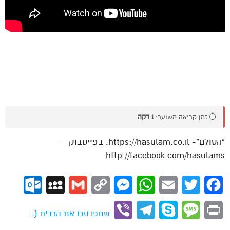
⏱️ זמן קריאה משוער:
1 דקה
“הסולם”- https://hasulam.co.il. בפייסבוק –
http://facebook.com/hasulams
ok.com
MySpace
Gmail
Copy
Messenger
WhatsApp
Email
Twitter
Facebook
Link
Viber
Telegram
Skype
Message
Print
שתפו וזכו את הרבים (-: