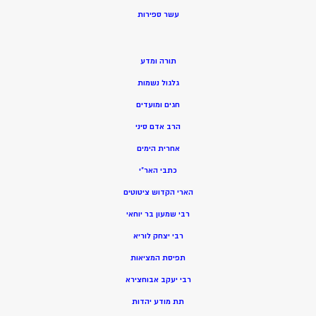
ע
שר ספירות
תורה ומדע
גלגול נשמות
חגים ומועדים
הרב אדם סיני
אחרית הימים
כתבי האר”י
הארי הקדוש ציטוטים
רבי שמעון בר יוחאי
רבי יצחק לוריא
תפיסת המציאות
רבי יעקב אבוחצירא
תת מודע יהדות