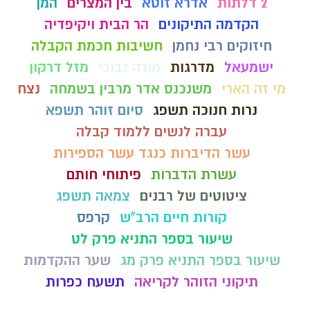
2 דלתות
אדרא זוטא
בין המצרים
המן
הקדמה התיקונים
הר הבית ויקיפדיה
חיזוקים רבי נחמן
חשיבות חכמת הקבלה
ישמעאל
מדרגות
מורה נבוכי
מזל דרקון
מי זה הארי
משנכנס אדר מרבין בשמחה
נצח
נרות חנוכה תשפג
סיום זוהר תשפא
עברה לנשים ללמוד קבלה
עשר הדיברות כנגד עשר הספירות
עשרת הדברות
פיתוחי חותם
ציטוטים של רבנים
צמאה תשפג
קורות חיים הרב"ש
קרפס
שיעור בספר התניא פרק לט
שיעור בספר התניא פרק מג
שער ההקדמות
תיקוני הזוהר לקריאה
תשעח כפרות