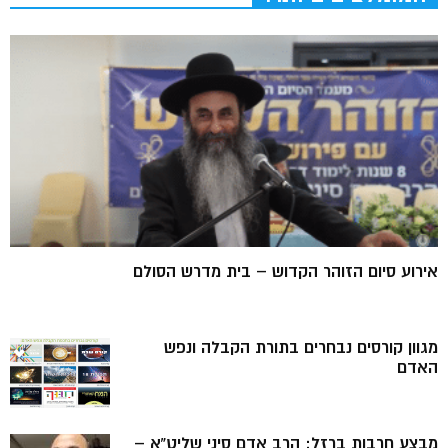
אירוע סיום הזוהר הקדוש – בית מדרש הסולם
מגוון קורסים נבחרים בתורת הקבלה ונפש
האדם
מבצע חרבות ברזל: הרב אדם סיני שליט”א –