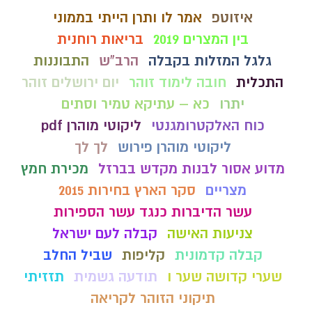
איזוטפ
אמר לו ותרן הייתי בממוני
בין המצרים 2019
בריאות רוחנית
גלגל המזלות בקבלה
הרב"ש
התבוננות
התכלית
חובה לימוד זוהר
יום ירושלים זוהר
יתרו
כא – עתיקא טמיר וסתים
כוח האלקטרומגנטי
ליקוטי מוהרן pdf
ליקוטי מוהרן פירוש
לך לך
מדוע אסור לבנות מקדש בברזל
מכירת חמץ
מצריים
סקר הארץ בחירות 2015
עשר הדיברות כנגד עשר הספירות
צניעות האישה
קבלה לעם ישראל
קבלה קדמונית
קליפות
שביל החלב
שערי קדושה שער ו
תודעה גשמית
תזזיתי
תיקוני הזוהר לקריאה