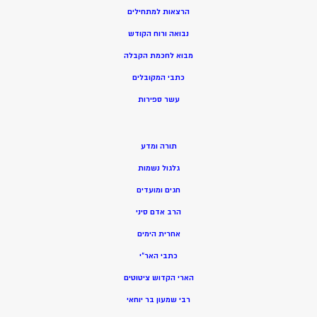
הרצאות למתחילים
נבואה ורוח הקודש
מ
בוא לחכמת הקבלה
כתבי המקובלים
ע
שר ספירות
תורה ומדע
גלגול נשמות
חגים ומועדים
הרב אדם סיני
אחרית הימים
כתבי האר”י
הארי הקדוש ציטוטים
רבי שמעון בר יוחאי