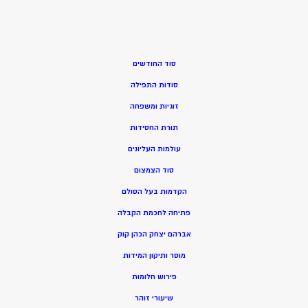
סוד החודשים
סודות התפילה
זוגיות ומשפחה
תורת החסידות
עולמות העליונים
סוד הצמצום
הקדמות בעל הסולם
פתיחה לחכמת הקבלה
אברהם יצחק הכהן קוק
מוסר ותיקון המידות
פירוש חלומות
שיעורי זוהר