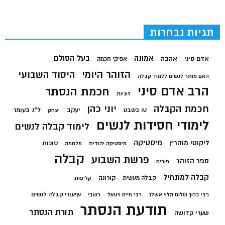
תגיות נבחרות
בעל הסולם
אמונה
אדם סיני
אהבה
אפיקי חכמה
הזוהר היומי
היסוד השבועי
האם מותר לנשים ללמוד קבלה
הרב אדם סיני
חכמת הנסתר
זוגיות
חכמת הקבלה
יוני כהן
יעקב
ל"ג בעומר
טו בשבט
יצחק
לימודי חסידות לנשים
לימוד קבלה לנשים
מיסטיקה
ליקוטי מוהר"ן
סוכות
מיסטיקה יהודית
מלחמה
קבלה
פרשת השבוע
ספר הזוהר
פורים
קבלה למתחיל
קורונה
קבלה מעשית
קליפות
שיעורי קבלה לנשים
רבי ברוך שלום הלוי אשלג
רבי חיים ויטאל
רשבי
תודעת הנסתר
תורת הנסתר
שערי קדושה