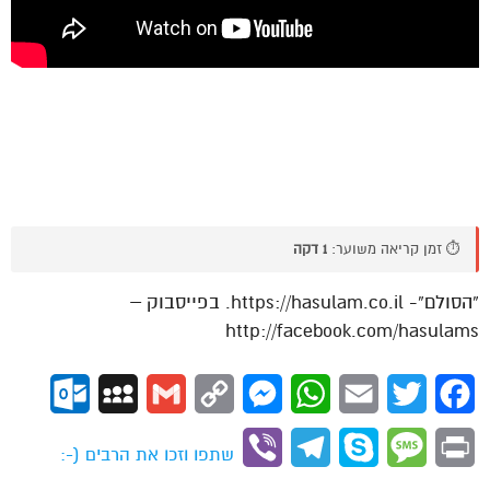
⏱️ זמן קריאה משוער:
1 דקה
“הסולם”- https://hasulam.co.il. בפייסבוק –
http://facebook.com/hasulams
ok.com
MySpace
Gmail
Copy
Messenger
WhatsApp
Email
Twitter
Facebook
Link
Viber
Telegram
Skype
Message
Print
שתפו וזכו את הרבים (-: