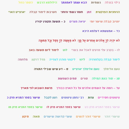
גילוי בנגלה
גשמיות
הבא עצמך לאמונתך
הילולתא הרבש
הסתר כפול
הרוחניות הפרקטית
זמן
חומר גשמי ורוחני
חשיבות לימוד קבלה
יארצייט הארי
יוטיוב קבלה שיעור יומי
יציאה מצרים
כ – תשעה תקונין יקירין
כד – אמצעותא דעלמא היכא
לֹא יִהְיֶה לְךָ אֱלֹהִים אֲחֵרִים עַל פָּנָי. לֹא תַעֲשֶׂה לְךָ פֶסֶל וְכָל תְּמוּנָה
לו – בקרב עלי מרעים לאכל את בשרי
לוט
לימוד ליום תשעה באב
לימוד קבלה בקלפורניה
לינץ
ליקוטי מוהרן לצפייה
מזל דרקון
מלחמה
נועם אלימלך
נועם אלימלך יארצייט
ס – דע שיש שבילי התורה
סג – סוד כונת המילה
סורים
סמים השפעות
עד – רומה על השמים אלהים על כל הארץ כבודך
פרשת השבוע לפי תאריך
ציטוטים חסידיים
צרות
רבי נחמן ציטוטים
רצון לקבל
שיעור בספר התניא פרק כ
שיעור בספר התניא פרק כט
שיעור בספר התניא פרק לו
שיעור בספר התניא פרק מו
שיעורי זוהר
שיעורי זוהר לנשים
שערי קדושה שיעורים
תאוה
תיקון