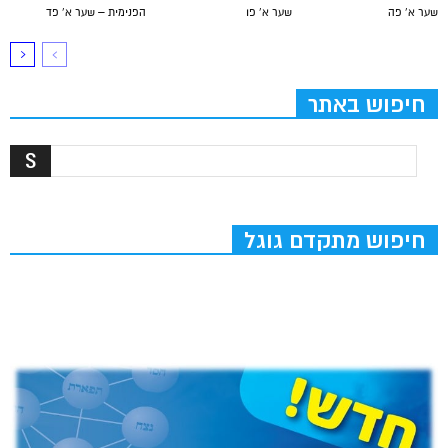
שער א’ פה
שער א’ פו
הפנימית – שער א’ פד
חיפוש באתר
חיפוש מתקדם גוגל