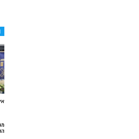
ה
אי
מג
הק