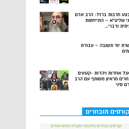
צע חרבות ברזל: הרב אדם
ני שליט”א – התייחסות
מית ודברי...
רת ימי תשובה – עבודת
מים
נל אחדות ויהדות -קטעים
חרים מראיון משותף עם הרב
ם סיני
ורסים מובחרים