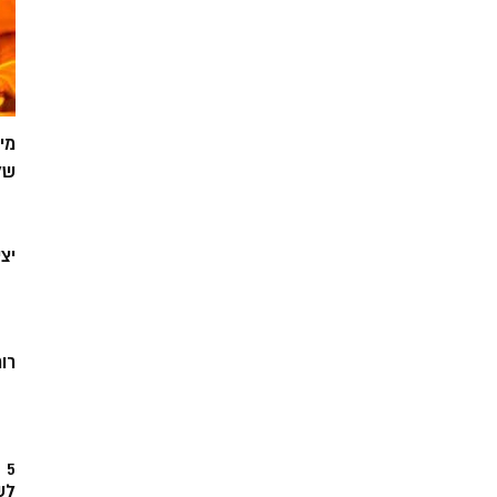
מי
של
יצ
רוח
5
לש