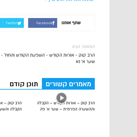
שתף אותנו
Twitter
Facebook
המאמר הבא
הרב קוק - אורות הקודש - השפעת הקודש והחול -
שער א' נא
מאמרים קשורים
תוכן קודם
הרב קוק – אורות הקודש – הקבלה
הרב קוק – או
וההשערה הפנימית – שער א’ פה
הקבלה והשער