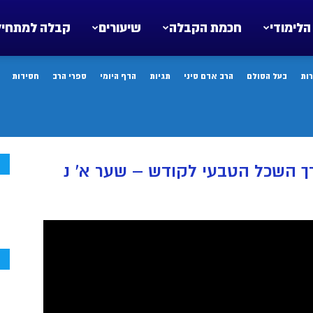
הלימודי
חכמת הקבלה
שיעורים
קבלה למתחיל
ות
בעל הסולם
הרב אדם סיני
תגיות
הדף היומי
ספרי הרב
חסידות
ח
ך השכל הטבעי לקודש – שער א’ נ
ח