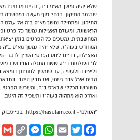
שלא יהיה נמשך מא”ס ב”ה, דהיינו מבחינת מ
שבגמר התיקון, בבחי’ סוף מעשה במחשבה תחי
התיקון. ומתחילה נמשך מא”ס ב”ה אל עולם
הראשונה. ומעולם האצילות נמשך כל פרט ופר
המחשבתית, נמשכים כל הפרטים בזמן יציאתם 
המחודש בעוה”ז. שלא יהיה נמשך מא”ס ב”ה מ
האצילות, דהיינו ליחס הפרטי השייך לדבר המ
לג’ העולמות בי”ע ששם מתגלה החידוש בפועל
וליצירה ולעשיה, עד שנמשך לתחתון הנמצא בעו
הבית אצל אדם גשמי, ואז תבין היטב. ונתבאר
משורשו הכללי שבא”ס ב”ה, ומשרשו הפרטי בא
ואח”כ הוא מתהוה בעוה”ז ותשכיל זה היטב.
“הסולם”- https://hasulam.co.il. בפייסבוק – http://facebook.com/hasulams
l
Copy
Messenger
WhatsApp
Email
Twitter
Facebook