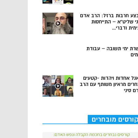
צע חרבות ברזל: הרב אדם
ני שליט”א – התייחסות
מית ודברי...
רת ימי תשובה – עבודת
מים
נל אחדות ויהדות -קטעים
חרים מראיון משותף עם הרב
ם סיני
ורסים מובחרים