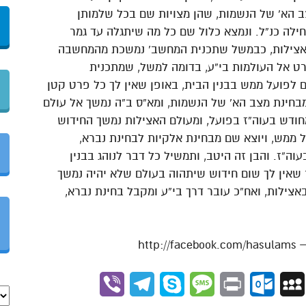
צב הא’ של הנשמות, שהן מצויות שם בכל שלמותן
לה כנ”ל. ונמצא כלול שם כל מה שיתגלה עד גמר
 האצילות, כבמשל שתכנית המחשב’ נמשכת מהמחשבה
ט אל העולמות בי”ע, בדומה למשל, שמתכנית
לפועל ממש בבנין הבית, באופן שאין לך כל פרט קטן
בחינת מצב הא’ של הנשמות, ומא”ס ב”ה נמשך אל עולם
חודש בעוה”ז בפועל, ומעולם האצילות נמשך החידוש
 ממש, ויוצא שם מבחינת אלקיות לבחינת נברא,
ה”ז. והבן זה היטב, ותמשיל כל דבר לנוהג בבנין
 שאין לך שום חידוש שיתהוה בעולם שלא יהיה נמשך
צילות, ואח”כ עובר דרך בי”ע ומקבל בחינת נברא,
Viber
Telegram
Skype
Message
Outlook.com
Print
MySpace
Gmai