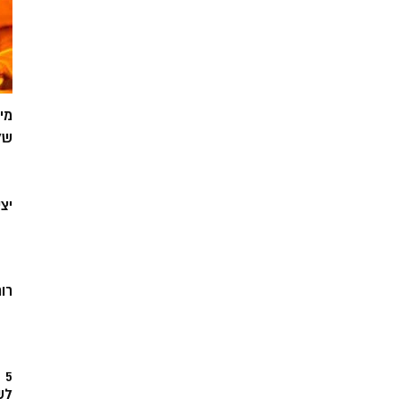
מי
של
יצ
רוח
5
לש