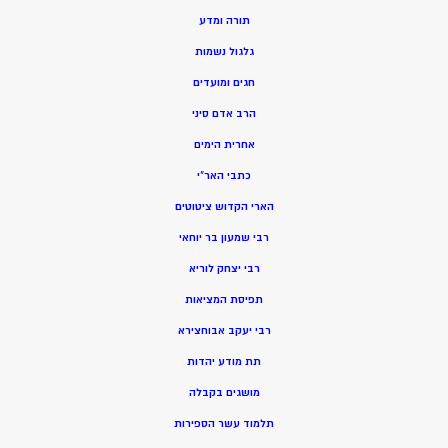
תורה ומדע
גלגול נשמות
חגים ומועדים
הרב אדם סיני
אחרית הימים
כתבי האר”י
הארי הקדוש ציטוטים
רבי שמעון בר יוחאי
רבי יצחק לוריא
תפיסת המציאות
רבי יעקב אבוחצירא
תת מודע יהדות
מושגים בקבלה
תלמוד עשר הספירות