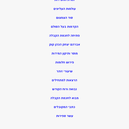
עולמות העליונים
סוד הצמצום
הקדמות בעל הסולם
פתיחה לחכמת הקבלה
אברהם יצחק הכהן קוק
מוסר ותיקון המידות
פירוש חלומות
שיעורי זוהר
הרצאות למתחילים
נבואה ורוח הקודש
מ
בוא לחכמת הקבלה
כתבי המקובלים
ע
שר ספירות