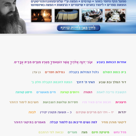
אחדות הכוחות בטבע
אָנֹכִי יְהוָה אֱלֹהֶיךָ אֲשֶׁר הוֹצֵאתִיךָ מֵאֶרֶץ מִצְרַיִם מִבֵּית עֲבָדִים.
בית כנסת הסולם
גלגל המזלות בקבלה
גמילות חסדים
גן עדן
דוד המלך ובת שבע
הורני ה' דרכך
הפתח לחכמת הקבלה חלק ב'
הקשבה נדיבה לאמת
התורה
וירוסים קורונה
חיים מאושרים
חיסון קורונה
חיצוניות
חכמת אדם תאיר פניו
חסידות שלושת השבועות
חשיבות לימוד הזוהר
יהדות
יז – ויהי הם מריקים שקיהם
כ – תשעה תקונין יקירין
לבנה
ליקוטי מוהרן מחיר
למה נשים חייבות גם ללמוד קבלה
מאמרים בתיקוני הזוהר
מזל נחש
מיטיקה חינם
מצה
מצריים
נבואה לפי הרמבם