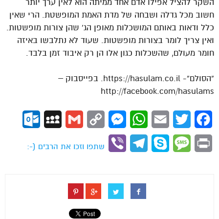
השקר להציל אפילו אדם אחד ממיתה הוא לאין ערך יותר
חשוב מכל גדלה ושבחה של מדת האמת המופשטת. הרי שאין
כלל ודאות באותם המושכלות מאופן הג’ שהן צורות מופשטות.
ואין צריך לומר בצורות מופשטות. שעוד לא נתלבשו באיזה
חומר מעולם, שהשכלות כגון אלו הן רק איבוד זמן בלבד.
“הסולם”- https://hasulam.co.il. בפייסבוק –
http://facebook.com/hasulams
ok.com
MySpace
Gmail
Copy
Messenger
WhatsApp
Email
Twitter
Facebook
Link
Viber
Telegram
Skype
Message
Print
שתפו וזכו את הרבים (-: