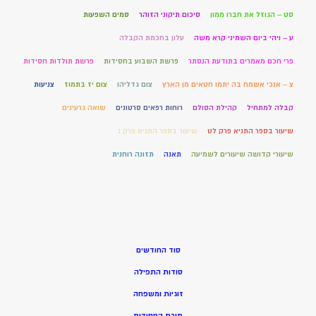
סט – הגוזל את חברו ממון
סיכום תיקוני הזוהר
סמים השפעות
ע – ויהי ביום השמיני קרא משה
עלון בחכמת הקבלה
פרי חכם מאמרים בתודעת הנסתר
פרשת השבוע בחסידות
פרשת תולדות חסידות
צ – אנכי אשמח בה יתמו חטאים מן הארץ
צום גדליהו
צום יז בתמוז
צניעות
קבלה למתחיל
קהילת הסולם
רוחות רפאים סרטונים
שואה גרעינים
שיעור בספר התניא פרק לט
שיעור בספר התניא פרק נ
שיעורי קדושה שיעורים לשמיעה
תאנה
תזונה רוחנית
סוד החודשים
סודות התפילה
זוגיות ומשפחה
תורת החסידות