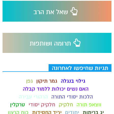
תגיות שחיפשו לאחרונה
גילוי בנגלה
גמר תיקון
גפן
האם נשים יכולות ללמוד קבלה
הלכות יסודי התורה
הרהורי עבירה
ווצאפ תורה
חלקיק
חלקיק יסודי
טרקלין
יג בריתות
יחודים
יריד החסידות
כוח הרצון