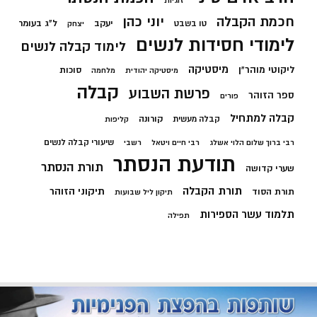
זוגיות
חכמת הקבלה
יוני כהן
יעקב
ל"ג בעומר
טו בשבט
יצחק
לימודי חסידות לנשים
לימוד קבלה לנשים
מיסטיקה
ליקוטי מוהר"ן
סוכות
מיסטיקה יהודית
מלחמה
קבלה
פרשת השבוע
ספר הזוהר
פורים
קבלה למתחיל
קורונה
קבלה מעשית
קליפות
שיעורי קבלה לנשים
רבי ברוך שלום הלוי אשלג
רבי חיים ויטאל
רשבי
תודעת הנסתר
תורת הנסתר
שערי קדושה
תורת הקבלה
תיקוני הזוהר
תורת הסוד
תיקון ליל שבועות
תלמוד עשר הספירות
תפילה