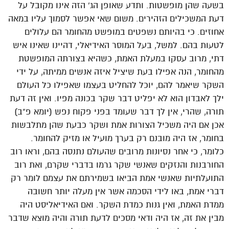
בשעה שהן מופשטות. ותדע שאופן הג’ הזה אינו מקובל על
דעת המשכילים הזהירים. משום שאי אפשר לסמוך עליו במאה
אחוזים. כי בהיותם נשפטים במופשט מהחומר הם עלולים
לטעות בהם. למשל, בעל המוסר האידיאלי, דהיינו שאינו איש
דתי, מרוב עסקו במעלת האמת, כשהיא בצורתה המופשטת
מהחומר, הנה אפילו בעת שיציל איזה אנשים ממיתה, על ידי
השקר שיאמר להם, יוכל להחליט בעצמו שאפילו כל העולם
ילך לאבדון הוא לא יפליט דבר שקר בכונה מפיו. ואין זה דעת
תורה, שהרי, אין לך דבר שעומד בפני פקוח נפש (יומא פ”ב)
אכן אם היה משכיל הצורות אמת ושקר כבעת שהן מתלבשות
בחומר, אז היה מובנם רק בערך מועיל או מזיק להחומר.
כלומר, כי אחר נסיונות מרובים שהעולם נתנסה בהם, וראו רוב
החורבנות והנזקים שאנשי שקר גרמו בדברי שקרם, ואת רוב
התועלתיות שאנשי אמת הביאו בשמירתם את עצמם לומר רק
דברי אמת, באו לידי הסכמה אשר אין מעלה יותר חשובה
ממדת האמת, ואין גנות כמדת השקר. ואם האידיאליסט היה
מבין את זה, אז היה ודאי מסכים לדעת תורה והיה מוצא שדבר