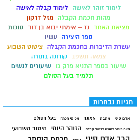
לימוד זוהר לאישה
לימוד קבלה לאישה
מהות חכמת הקבלה
מזל דרקון
מציאת האחד
נז – אימתי יבוא בן דוד
סוכות
ספר היצירה
עשיו
עשרת הדיברות בחכמת הקבלה
ציטוט השבוע
צמאה תשפב
קורונה בתורה
שיעור בספר התניא פרק כו
שיעורים לנשים
תלמיד בעל הסולם
תגיות נבחרות
בעל הסולם
אמונה
אדם סיני
אהבה
אפיקי חכמה
הזוהר היומי
היסוד השבועי
האם מותר לנשים ללמוד קבלה
הרב אדם סיני
חכמת הנסתר