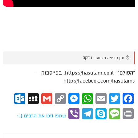
⏱️ זמן קריאה משוער:
1 דקה
“הסולם”- https://hasulam.co.il. בפייסבוק –
http://facebook.com/hasulams
ok.com
MySpace
Gmail
Copy
Messenger
WhatsApp
Email
Twitter
Facebook
Link
Viber
Telegram
Skype
Message
Print
שתפו וזכו את הרבים (-: