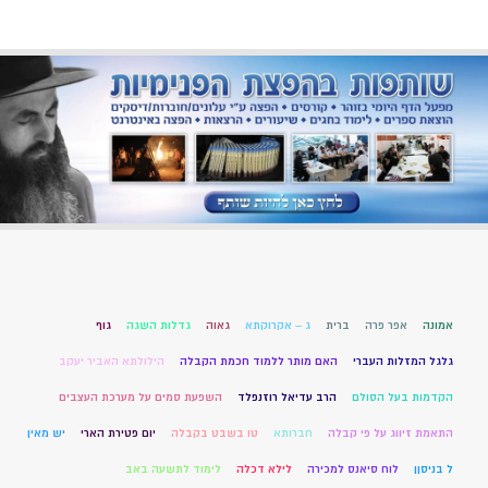
אמונה
אפר פרה
ברית
ג – אקרוקתא
גאוה
גדלות השגה
גוף
גלגל המזלות העברי
האם מותר ללמוד חכמת הקבלה
הילולתא האביר יעקב
הקדמות בעל הסולם
הרב עדיאל רוזנפלד
השפעת סמים על מערכת העצבים
התאמת זיווג על פי קבלה
חברותא
טו בשבט בקבלה
יום פטירת הארי
יש מאין
ל בניסןן
לוח סיאנס למכירה
לילא דכלה
לימוד לתשעה באב