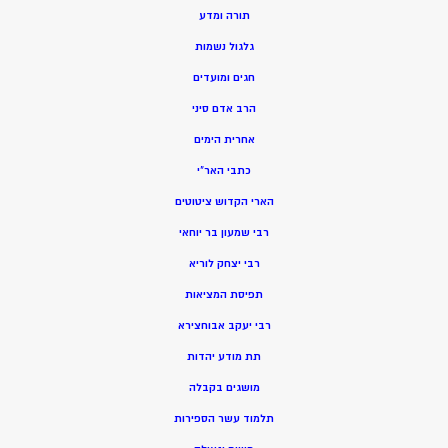
תורה ומדע
גלגול נשמות
חגים ומועדים
הרב אדם סיני
אחרית הימים
כתבי האר”י
הארי הקדוש ציטוטים
רבי שמעון בר יוחאי
רבי יצחק לוריא
תפיסת המציאות
רבי יעקב אבוחצירא
תת מודע יהדות
מושגים בקבלה
תלמוד עשר הספירות