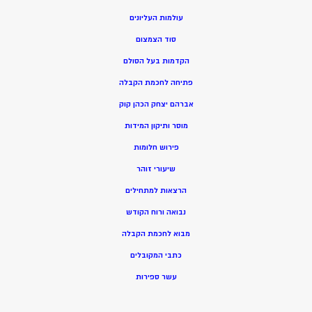
עולמות העליונים
סוד הצמצום
הקדמות בעל הסולם
פתיחה לחכמת הקבלה
אברהם יצחק הכהן קוק
מוסר ותיקון המידות
פירוש חלומות
שיעורי זוהר
הרצאות למתחילים
נבואה ורוח הקודש
מ
בוא לחכמת הקבלה
כתבי המקובלים
ע
שר ספירות