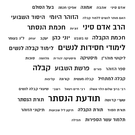
בעל הסולם
אמונה
אדם סיני
אהבה
אפיקי חכמה
הזוהר היומי
היסוד השבועי
האם מותר לנשים ללמוד קבלה
הרב אדם סיני
חכמת הנסתר
זוגיות
חכמת הקבלה
יוני כהן
יעקב
ל"ג בעומר
טו בשבט
יצחק
לימודי חסידות לנשים
לימוד קבלה לנשים
מיסטיקה
ליקוטי מוהר"ן
סוכות
מיסטיקה יהודית
מלחמה
קבלה
פרשת השבוע
ספר הזוהר
פורים
קבלה למתחיל
קורונה
קבלה מעשית
קליפות
שיעורי קבלה לנשים
רבי ברוך שלום הלוי אשלג
רבי חיים ויטאל
רשבי
תודעת הנסתר
תורת הנסתר
שערי קדושה
תורת הקבלה
תיקוני הזוהר
תורת הסוד
תיקון ליל שבועות
תלמוד עשר הספירות
תפילה