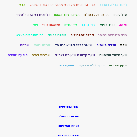
לימוד קבלה במרכז
מג – הדבורים של הרשע מולידים נאוף בהשומע
מדע
מזל עקרב
מי זה בעל הסולם
מציאת זיווג האמת
נלחמים בשקר הפלסטיני
נשמה
נתיב תנינא
ספר הזהר
עץ החיים
עצמאות 2017
פסל
צורה מלובשת בחומר
קבלה למתחילים
קורונה בתורה
רבי יעקב אבוחצירא
שבת
שידוך משמים
שיעור בספר התניא פרק מז
שכינה בעפר
שמחה
שער היחוד והאמונה
שערי קדושה שיעורים לצפייה
שפיכות דמים
תודעה גשמית
תיקון המידות
תיקון לילה שבועות
תשעה באב
סוד החודשים
סודות התפילה
זוגיות ומשפחה
תורת החסידות