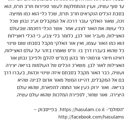
עד סוף עשיה, וענין ההתחלקות לעשר ספירות חו”ב תו”מ, הוא
בסבת הכלים הנקראים חו”ב תו”מ, שכל כלי הוא כמו מחיצה
זכה, שאור האלקי עובר דרכה אל המקבלים וע”כ נבחן שכל
כלי עושה את האור לצבע אחר. אשר הכלי דחכמה שבעולם
האצילות, מעביר אור לבן, כלומר בלי צבע, כי הכלי דאצילות
הוא כמו האור עצמו, ואין אור האלקי מקבל בסבתו שום שינוי
כל שהוא בעברו דרך בו. וז”ס שאמרו בזהר על עולם האצילות,
דאיהו חיוהי וגרמוהי חד בהון (כמ”ש להלן) ולפיכך נבחן אור
האצילות לאור לבן. משא”כ הכלים של העולמות בריאה יצירה
ועשיה, כבר האור מקבל בסבתם איזה שינוי וכהות, בעברו דרך
בם אל המקבלים, דהיינו המשל מאור אדום לבינה שהיא
בריאה. ואור ירוק כעין אור החמה לתפארת, שהוא עולם
היצירה. ואור שחור, לספירת המלכות שהוא עולם עשיה.
“הסולם”- https://hasulam.co.il. בפייסבוק –
http://facebook.com/hasulams