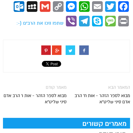
ok.com
MySpace
Gmail
Copy
Messenger
WhatsApp
Email
Twitter
Facebook
Link
Viber
Telegram
Skype
Message
Print
שתפו וזכו את הרבים (-:
המאמר הבא
מאמר קודם
מבוא לספר הזהר - אות ח' הרב
מבוא לספר הזהר - אות ו' הרב אדם
אדם סיני שליט"א
סיני שליט"א
מאמרים קשורים