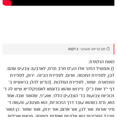
⏱️ זמן קריאה משוער:
2 דקות
האות הנלמדת:
ז) והמשיל הזהר אלו הע”ס חו”ב תו”מ, לארבעה צבעים שהם:
לבן, לספירת החכמה. אדום, לספירת הבינה. ירוק, לספירת
התפארת. שחור, לספירת המלכות. (כמ”ש להלן בראשית ב’
דף י”ד אות כ”ז). פירוש שהוא בדוגמא לאספקלריא שיש לה ד’
זכוכיות צבועות בד’ הצבעים הללו. ואע”פ, שהאור שבה אחד
הוא, מ”מ כשהוא עובר דרך הזכוכיות, הוא מצטבע, ונעשה ד’
מיני אורות: אור לבן, אור אדום, אור ירוק, ואור שחור. כן האור
שבכל הספירות הוא אלקיות ואחדות פשוטה, מראש אצילות