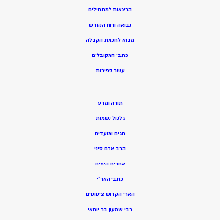
הרצאות למתחילים
נבואה ורוח הקודש
מ
בוא לחכמת הקבלה
כתבי המקובלים
ע
שר ספירות
תורה ומדע
גלגול נשמות
חגים ומועדים
הרב אדם סיני
אחרית הימים
כתבי האר”י
הארי הקדוש ציטוטים
רבי שמעון בר יוחאי