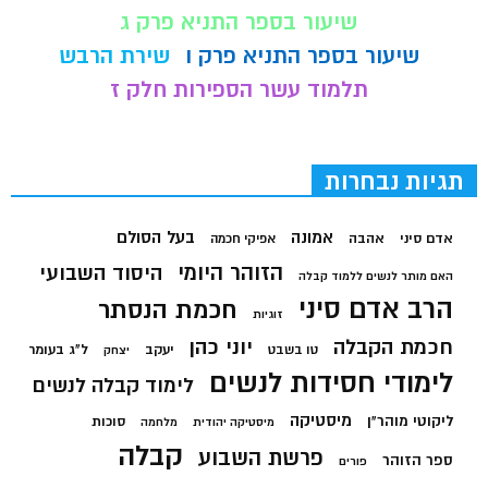
שיעור בספר התניא פרק ג
שיעור בספר התניא פרק ו
שירת הרבש
תלמוד עשר הספירות חלק ז
תגיות נבחרות
בעל הסולם
אמונה
אדם סיני
אהבה
אפיקי חכמה
הזוהר היומי
היסוד השבועי
האם מותר לנשים ללמוד קבלה
הרב אדם סיני
חכמת הנסתר
זוגיות
חכמת הקבלה
יוני כהן
יעקב
ל"ג בעומר
טו בשבט
יצחק
לימודי חסידות לנשים
לימוד קבלה לנשים
מיסטיקה
ליקוטי מוהר"ן
סוכות
מיסטיקה יהודית
מלחמה
קבלה
פרשת השבוע
ספר הזוהר
פורים