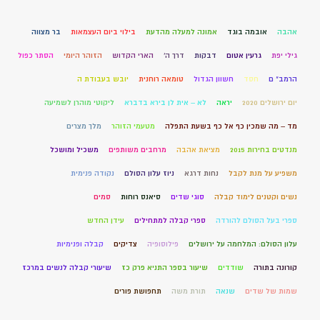
אהבה
אובמה בוגד
אמונה למעלה מהדעת
בילוי ביום העצמאות
בר מצווה
גילי יפת
גרעין אטום
דבקות
דרך ה'
הארי הקדוש
הזוהר היומי
הסתר כפול
הרמב" ם
חסד
חשוון הגדול
טומאה רוחנית
יובש בעבודת ה
יום ירושלים 2020
יראה
לא – אית לן בירא בדברא
ליקוטי מוהרן לשמיעה
מד – מה שמכין כף אל כף בשעת התפלה
מטעמי הזוהר
מלך מצרים
מנדטים בחירות 2015
מציאת אהבה
מרחבים משותפים
משכיל ומושכל
משפיע על מנת לקבל
נחות דרגא
ניוז עלון הסולם
נקודה פנימית
נשים וקטנים לימוד קבלה
סוגי שדים
סיאנס רוחות
סמים
ספרי בעל הסולם להורדה
ספרי קבלה למתחילים
עידן החדש
עלון הסולם: המלחמה על ירושלים
פילוסופיה
צדיקים
קבלה ופנימיות
קורונה בתורה
שודדים
שיעור בספר התניא פרק כז
שיעורי קבלה לנשים במרכז
שמות של שדים
שנאה
תורת משה
תחפושת פורים