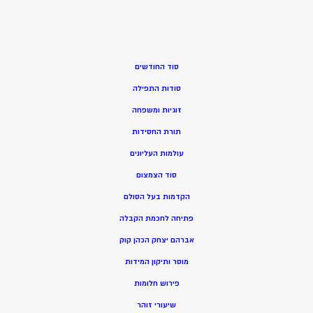
סוד החודשים
סודות התפילה
זוגיות ומשפחה
תורת החסידות
עולמות העליונים
סוד הצמצום
הקדמות בעל הסולם
פתיחה לחכמת הקבלה
אברהם יצחק הכהן קוק
מוסר ותיקון המידות
פירוש חלומות
שיעורי זוהר