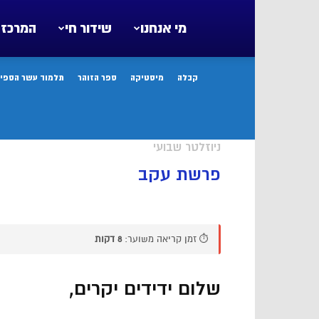
מי אנחנו
שידור חי
המרכז 
קבלה
מיסטיקה
ספר הזוהר
תלמוד עשר הספיר
ניוזלטר שבועי
פרשת עקב
⏱️ זמן קריאה משוער:
8 דקות
שלום ידידים יקרים,