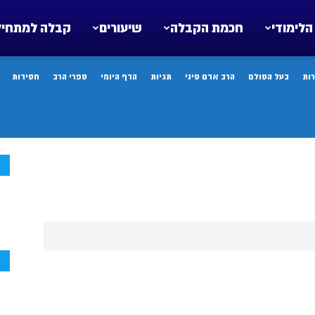
הלימודי
חכמת הקבלה
שיעורים
קבלה למתחיל
ות
בעל הסולם
הרב אדם סיני
תגיות
הדף היומי
ספרי הרב
חסידות
ח
ח