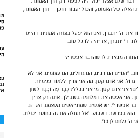
 דבר שלם אצלו, יכול היה לפעול רק דרך האמונה.
האלה של האמונה, והכול יעבור דרכך – דרך האמונה,
מב
סי
פני
 את ה’ יתברך, ואם הוא יפעל בצורה אמונית, דהיינו
לת ה’ יתברך, אז יהיה לו כל טוב.
עש
הי
 שהתורה מבארת לו שהדבר אפשרי?
“הגויים הם רבים, הם גדולים, הם עצומים. אני לא
פא
 גדול. אני אדם קטן. מה אני צריך ללמוד פנימיות
נב
ני אדם קטן. מי אני בכלל? כְּבַד פֶּה וּכְבַד לשון
אד
איתך. אני אעשה את המלחמה בשבילך. אתה רק צריך
בר אפשרי”. יש אנשים שמתייאשים מעצמם, ואז הם
ך הוא בפרשת השבוע: “אל תתלה את זה בחוסר יכולת.
ק
 ה’ נלחם לך!!!”.