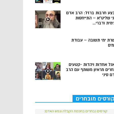
צע חרבות ברזל: הרב אדם
ני שליט”א – התייחסות
מית ודברי...
רת ימי תשובה – עבודת
מים
נל אחדות ויהדות -קטעים
חרים מראיון משותף עם הרב
ם סיני
ורסים מובחרים