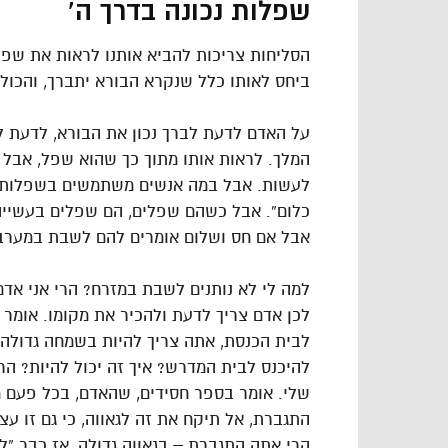
שפלות נכונה בדרך ה’
הסליחות צריכות להביא אותנו לראות את שפ
ביחס לאותו כלל שנקרא הבורא יתברך, והכול 
על האדם לדעת לברך נכון את הבורא, לדעת ל
המלך. לראות אותו מתוך כך שהוא שפל, אבל 
לעשות. אבל במה אנשים משתמשים בשפלות? אד
כלום”. אבל כשהם שפלים, הם שפלים בעשייה
אבל אם חס ושלום אומרים להם לשבת במערב 
למה לי לא נותנים לשבת במזרח? הרי אני אדם ג
לכן אדם צריך לדעת ולהכיר את מקומו. אומר
לבית הכנסת, אתה צריך להיות בשמחה גדולה, 
להיכנס לבית המדרש? איך זה יכול להיות? הר
שלי. אומר בספר חסידים, שהאדם, בכל פעם מ
התגברת, אל תיקח את זה לגאווה, כי גם זו עצ
הרי אתה התגברת – בגאווה גדולה, אז כבר “לי 