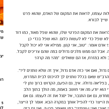
לות עצמנו, לראות את המקום של האדם, שהוא פרט
שייך לבורא.
מי
ראות את המקום הפרטי שלו, שהוא שפל מאוד, כמו דוד
של
לא שפל כדי לא לעשות כלום. הוא שפל בכדי כן
ם אומר: “טוב, אני קטן. ממילא אני לא יכול לקבל
. אבל הם ממש מלכים גדולים במה שהם צריכים לקבל.
יצ
ולא במזרח, אז הם שואלים: “מה? מה קרה?
דול, ואם אני כזה אדם גדול, איך זה שלא נותנים לי?”.
 הרב”ש שאם בכלל נותנים לך להיכנס לבית המדרש,
רוח
בפליאה גדולה. איך, גם הפעם, הקדוש ברוך נתן לי
י הוא יודע מה אני חושב באמת, מה הולך בתוך הלב
חדש, גם אם התגבר, אל יסגל את זה לעצמו. גם אם
ת הייצר כדי להפיל אותך במקרה הבא. אומר לך הייצר,
5
לש
יאורי ואני עשיתיני” כמו שאומר פרעה, ואז גם בזה