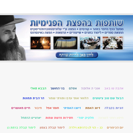
אהבה טו באב
אנכי ה אלוקיך
אסלם
בני החושך
הבבא סאלי
הבעל שם טוב ציטוטים
הלוואי אותי עזבו ותורתי שמור
הר הבית תמונות
זוגיות בקבלה
זיווג האמת
זיווגו האמיתי
חומר אפל
חיבור
חיים מאושרים
חיסון רוחני לקורונה
חלקיק יסודי
חסידות פרשת שמות
יארצייט הרמחל
יום הכיפורים
כג – הוי לן כדניתא וילדה
לימוד קבלה בצפון
לימוד קבלה ברמת גן