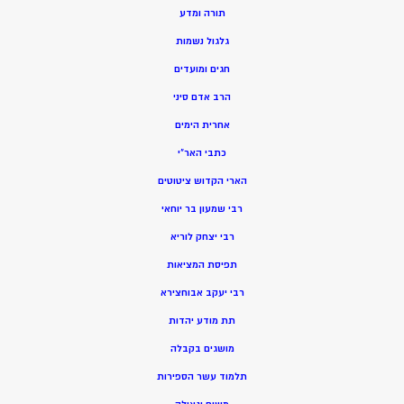
תורה ומדע
גלגול נשמות
חגים ומועדים
הרב אדם סיני
אחרית הימים
כתבי האר”י
הארי הקדוש ציטוטים
רבי שמעון בר יוחאי
רבי יצחק לוריא
תפיסת המציאות
רבי יעקב אבוחצירא
תת מודע יהדות
מושגים בקבלה
תלמוד עשר הספירות