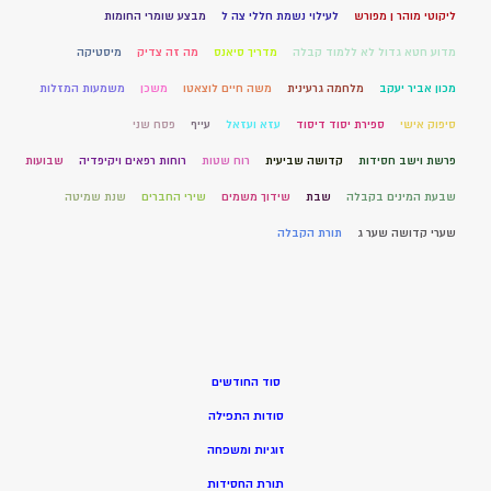
ליקוטי מוהר ן מפורש
לעילוי נשמת חללי צה ל
מבצע שומרי החומות
מדוע חטא גדול לא ללמוד קבלה
מדריך סיאנס
מה זה צדיק
מיסטיקה
מכון אביר יעקב
מלחמה גרעינית
משה חיים לוצאטו
משכן
משמעות המזלות
סיפוק אישי
ספירת יסוד דיסוד
עזא ועזאל
עייף
פסח שני
פרשת וישב חסידות
קדושה שביעית
רוח שטות
רוחות רפאים ויקיפדיה
שבועות
שבעת המינים בקבלה
שבת
שידוך משמים
שירי החברים
שנת שמיטה
שערי קדושה שער ג
תורת הקבלה
סוד החודשים
סודות התפילה
זוגיות ומשפחה
תורת החסידות