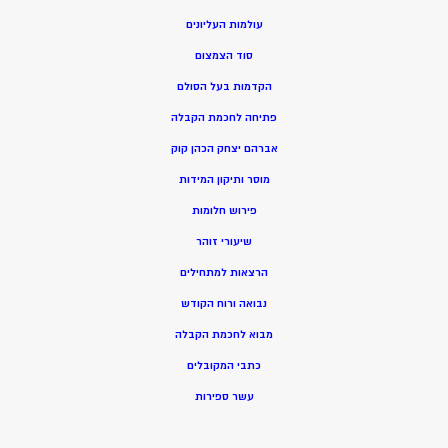
עולמות העליונים
סוד הצמצום
הקדמות בעל הסולם
פתיחה לחכמת הקבלה
אברהם יצחק הכהן קוק
מוסר ותיקון המידות
פירוש חלומות
שיעורי זוהר
הרצאות למתחילים
נבואה ורוח הקודש
מ
בוא לחכמת הקבלה
כתבי המקובלים
ע
שר ספירות