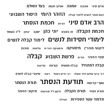
בעל הסולם
אמונה
אדם סיני
אהבה
אפיקי חכמה
הזוהר היומי
היסוד השבועי
האם מותר לנשים ללמוד קבלה
הרב אדם סיני
חכמת הנסתר
זוגיות
חכמת הקבלה
יוני כהן
יעקב
ל"ג בעומר
טו בשבט
יצחק
לימודי חסידות לנשים
לימוד קבלה לנשים
מיסטיקה
ליקוטי מוהר"ן
סוכות
מיסטיקה יהודית
מלחמה
קבלה
פרשת השבוע
ספר הזוהר
פורים
קבלה למתחיל
קורונה
קבלה מעשית
קליפות
שיעורי קבלה לנשים
רבי ברוך שלום הלוי אשלג
רבי חיים ויטאל
רשבי
תודעת הנסתר
תורת הנסתר
שערי קדושה
תורת הקבלה
תיקוני הזוהר
תורת הסוד
תיקון ליל שבועות
תלמוד עשר הספירות
תפילה