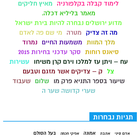
לימוד קבלה בקלפורניה
מאיץ חליקים
מאמר בליליא דכלה.
מדוע ירושלים נבחרה להיות בירת ישראל
מה זה צדיק
מטרה
מי שם פה לאדם
מלך המוות
משמעות החיים
נמרוד
סיאנס רוחות
סקר עדכני בחירות 2015
עח – ויתן עז למלכו וירם קרן משיחו
עשירות
צל
ק – צדיקים אשר מזגם וטבעם
שיעור בספר התניא פרק מו
שלום
שעבוד
שערי קדושה שער ה
תגיות נבחרות
בעל הסולם
אמונה
אדם סיני
אהבה
אפיקי חכמה