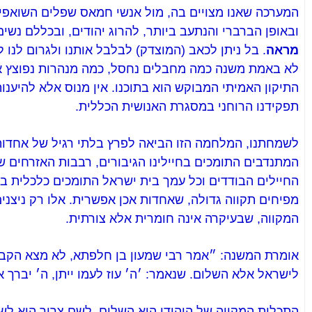
המערכה שאנו מצויים בה, מול אנשי חמאס שפלים השואפי
ובאופן הברברי והנתעב ביותר, להרוג יהודים, ובכללם נשים
מראה
. בל ניתן לכאב (המוצדק) לבלבל אותנו ולגרום לנו
לא באמת משנה כמה מחבלים נחסל, כמה מנהרות נפוצץ או 
התיקון האמיתי המבוקש הוא בתוכנו. אין מנוס אלא להיענו
תפקידנו הרוחני במסגרת האנושית הכללית.
לשמחתנו, המלחמה הזו הביאה לפרץ בלתי רגיל של אחדות
המתנדבים התומכים בחיילינו הגיבורים, רבבות האזרחים ש
החיילים הבודדים וכל עמך בית ישראל התומכים כלכלית ב
מפיחים תקווה גדולה, שאחדות אכן אפשרית. אלו רק ניצנ
המקווה, שבעיקרה אינה חומרית אלא צורתית.
אומרת המשנה: ״אמר רבי שמעון בן חלפתא, לא מצא הקב״
לישראל אלא השלום. שנאמר: ׳ה׳ עוז לעמו ייתן, ה׳ יברך 
התכלית המקווה של היהודי היא השלום. לשם צריך הוא לשא