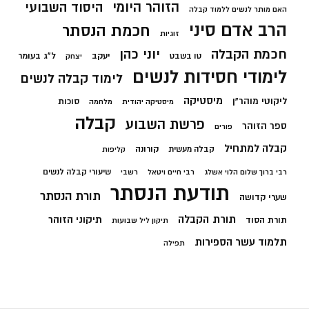
הזוהר היומי
היסוד השבועי
האם מותר לנשים ללמוד קבלה
הרב אדם סיני
חכמת הנסתר
זוגיות
חכמת הקבלה
יוני כהן
יעקב
ל"ג בעומר
טו בשבט
יצחק
לימודי חסידות לנשים
לימוד קבלה לנשים
מיסטיקה
ליקוטי מוהר"ן
סוכות
מיסטיקה יהודית
מלחמה
קבלה
פרשת השבוע
ספר הזוהר
פורים
קבלה למתחיל
קורונה
קבלה מעשית
קליפות
שיעורי קבלה לנשים
רבי ברוך שלום הלוי אשלג
רבי חיים ויטאל
רשבי
תודעת הנסתר
תורת הנסתר
שערי קדושה
תורת הקבלה
תיקוני הזוהר
תורת הסוד
תיקון ליל שבועות
תלמוד עשר הספירות
תפילה