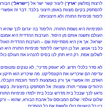
לרצות (מלשון “
ארץ
“) ליצור קשר ישר אל (“
ישראל
“) הבורא
להסתפק בקיום מצוות באופן חיצוני בלבד. דבר זה אפשרי
לימוד פנימיות התורה ולא חיצוניותה.
הפנימיות היא נשמת התורה. הלימוד בה יגרום לכך שהיא 
העולם ותשנה אותם מן היסוד. הערבות ההדדית היא אמנם
ישראל, אך אין היא מסתיימת שם – הערבות ההדדית האולט
כל בני אנוש, ועל כן הקריאה ללימוד פנימיות התורה היא 
לשלום אמת. רק היא תתן לנו בסיס להנהיג את העולם כולו
לא סדר כלכלי חדש, לא “אופק מדיני”, לא טנקים ומטוסים ו
עדיפה הם שיכריעו את הקונפליקט. מה שיכריע הוא תיקון 
האדם, וזה אפשרי אך ורק באמצעות לימוד חוכמת הקבלה. ז
היהודים שומרי תורה ומצוות: אל תסתפקו בחיצוניות. בקשו
נדאג לכך שבכל בית מדרש ובכל בית ילמדו פנימיות התורה.
שלום עולמי: שלום המבוסס על אהבת הבורא, שהוא – ורק 
בין כל הישויות כולן ולשאת את כל ההפכים.