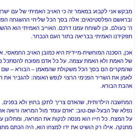
מבקש אני לקבוע במאמר זה כי האויב האמיתי של עם ישראל
ובראשם הפלסטינאים: אלה בסך הכל שליחי ההשגחה הפו
ה’ בעולם, וכן לשוחח עמנו דרכם. האוייב האמיתי הוא ה
תפקידנו האמיתי בבריאה בתור העם הנבחר.
אכן, הסכנה המוחשית-מיידית היא כמובן האויב החמאסי, אך
של האמת ולא האמת עצמה. על כל אדם מפוכח להסתכל מ
שהמקרים הם בסך הכל משקולת שהמאמן – הבורא – שם עלי
לאמן את השריר הפנימי הרצוי לנפש האומה: להגביר את הא
אהבת הבורא.
המחשבה הילדותית, שהאדם צריך לתקן בחוץ ולא בפנים,
נפלא של הבעל-שם-טוב: “אדם עומד מול המראה ורואה את
על המצח. כל חייו הוא מנסה לנקות את המראה, ומתלונן ע
מתנקה. אילו רק הושיט את ידו למצחו הוא, היה הכתם מתנק