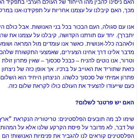
האם ניסינו להבין מהו הייחוד של העולם הערבי בתפקיד הכ
מכך, האם קיבלנו על עצמנו אחריות על תפקידנו-אנו במרק
אנו עם סגולה, העם הבכור בכל בני האנושות. אבל כולם היו
יתברך). יחד עם תורתנו הקדושה, קיבלנו על עצמנו את שר
ולאהבה כלל-אנושית. כאשר אנו עומדים מול המראה ושומע
מדבר אלינו דרך אחינו הצעירים, שאמצעי התקשורת שלהם 
וטרור, אנו נוטים להניח – כבכל סכסוך – שאין פתרון זול
כזאת שתוריד את האוייב על ברכיו. אך אופן כזה של ניצחון 
פתרון אמיתי של סכסוך כלשהו. הניצחון היחיד הוא השלום, 
כעם שייעודו להצעיד את העולם כולו לקראת שלום כזה.
האם יש פרטנר לשלום?
שימו לב מה תובעים הפלסטינים: טריטוריה הנקראת ״ארץ
של דבר, לא מדובר על פיסת הקרקע שלנו אלא על המהות 
הפלסטינים קוראים לנו להגביר את פנימיות האנושות! הם 