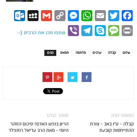
ok.com
MySpace
Gmail
Copy
Messenger
WhatsApp
Email
Twitter
Facebook
Link
Viber
Telegram
Skype
Message
Print
שתפו וזכו את הרבים (-:
שלום
קבלה
ערבים
מלחמה
חמאס
תגים
המאמר הבא
מאמר קודם
קבלה - ט"ו באב - צורת
הריון בנפש האדם? סיכום הזוהר
ההתייחסות קובעת
היומי - מאת הרב עדיאל רוזנפלד