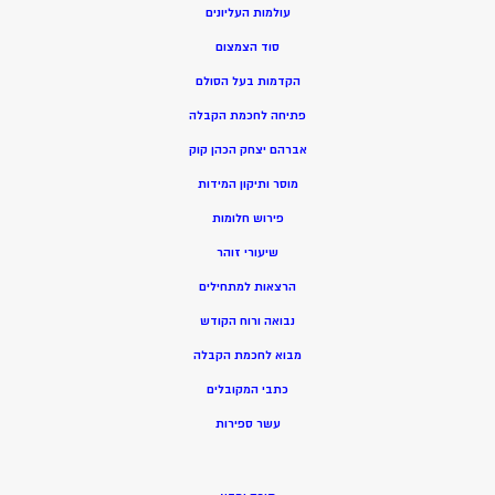
עולמות העליונים
סוד הצמצום
הקדמות בעל הסולם
פתיחה לחכמת הקבלה
אברהם יצחק הכהן קוק
מוסר ותיקון המידות
פירוש חלומות
שיעורי זוהר
הרצאות למתחילים
נבואה ורוח הקודש
מ
בוא לחכמת הקבלה
כתבי המקובלים
ע
שר ספירות