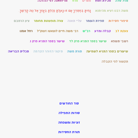
מזל טלה
מכירת חמץ
מצרים
מרור
מריחואנה לפי ההלכה
משה רבנו רעיא מהימנא
נָחִיתָ בְחַסְדְּךָ עַם זוּ גָּאָלְתָּ נֵהַלְתָּ בְעָזְּךָ אֶל נְוֵה קָדְשֶׁךָ.
סיפורי חסידות
ספירת העומר
עליי תאנה
צורה מופשטת מחומר
ציון הרמבם
צעקת לב
קבלה ומדע
רב"ש
רבי משה חיים לוצאטו זצוק"ל
רחל אמנו
רשבי תשפא
שיעור בספר התניא פרק לד
שיעור בספר התניא פרק נ
שיעורים בספר התניא לשמיעה
תורת משה
תיקוני הזוהר הקדמה
תכלית הבריאה
תקשור לפי הקבלה
סוד החודשים
סודות התפילה
זוגיות ומשפחה
תורת החסידות