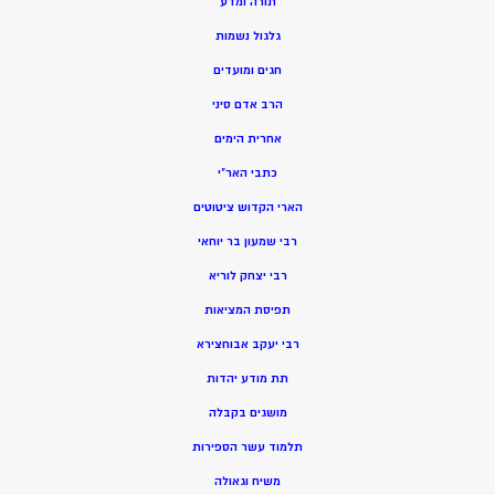
תורה ומדע
גלגול נשמות
חגים ומועדים
הרב אדם סיני
אחרית הימים
כתבי האר”י
הארי הקדוש ציטוטים
רבי שמעון בר יוחאי
רבי יצחק לוריא
תפיסת המציאות
רבי יעקב אבוחצירא
תת מודע יהדות
מושגים בקבלה
תלמוד עשר הספירות
משיח וגאולה