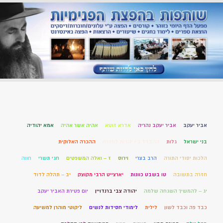
אביר יעקב
אביר יעקב נהריה
אדרא זוטא
אהיה אשר אהיה
אמא יהודיה
בני ישראל
גלות
ההבדל בין יהדות למזרח
ההכרה האלוקית
הלכות יסודי התורה
הרב בצרי
וירוס
ז – ואלה המשפטים
חגי תשרי
חווה
חזרה בתשובה
טו בשבט כוונות
יארצייט הרבי מקוצק
יב – תהלה לדוד
יג – להמשיך השגחה שלמה
יהודה צבי ברנדויין
יום פטירת האביר יעקב
כבד פה וכבד לשון
לילית
לימודי חסידות לנשים
ליקוטי מוהרן למשיעה