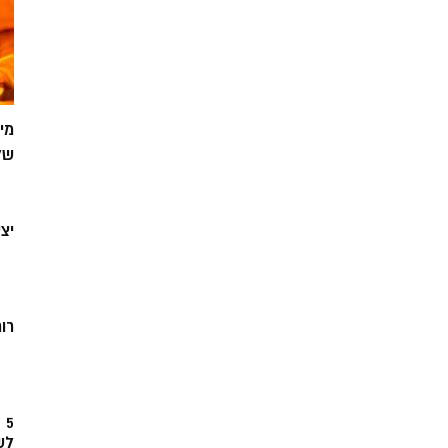
מי
של
יצ
רוח
5
לש