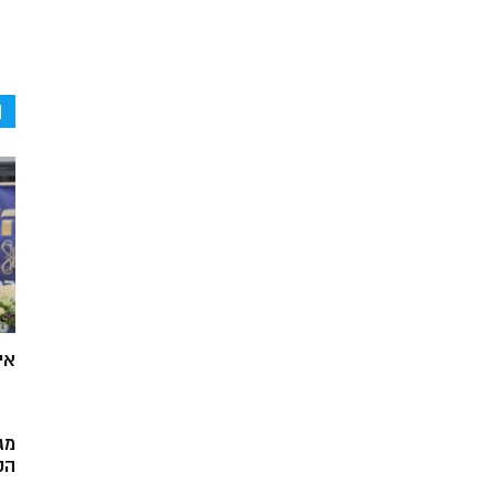
ה
אי
מג
הק