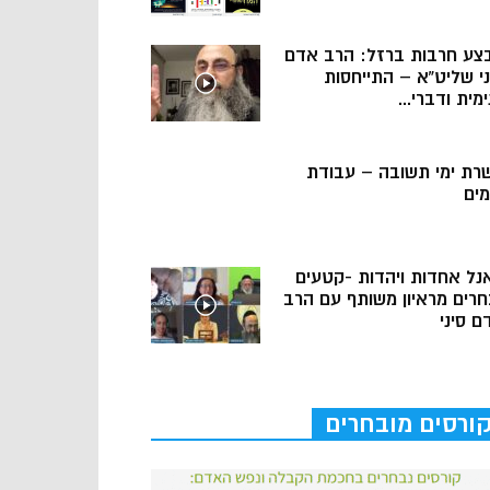
צע חרבות ברזל: הרב אדם
ני שליט”א – התייחסות
מית ודברי...
רת ימי תשובה – עבודת
מים
נל אחדות ויהדות -קטעים
חרים מראיון משותף עם הרב
ם סיני
ורסים מובחרים