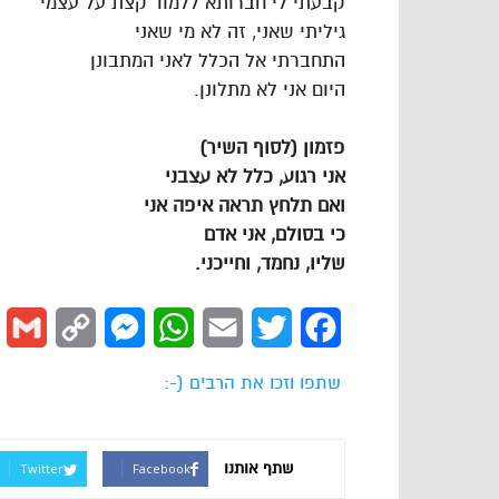
קבעתי לי חברותא ללמוד קצת על עצמי
גיליתי שאני, זה לא מי שאני
התחברתי אל הכלל לאני המתבונן
היום אני לא מתלונן.
פזמון
(
לסוף
השיר
)
אני
רגוע
,
כלל
לא
עצבני
ואם
תלחץ
תראה
איפה
אני
כי
בסולם
,
אני
אדם
שליו
,
נחמד
,
וחייכני
.
l
Copy
Messenger
WhatsApp
Email
Twitter
Facebook
Link
שתפו וזכו את הרבים (-:
שתף אותנו
Twitter
Facebook