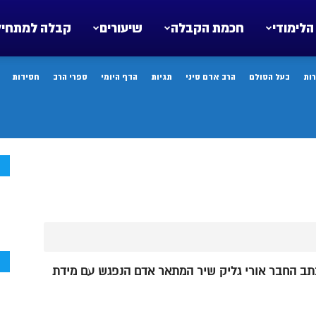
הלימודי
חכמת הקבלה
שיעורים
קבלה למתחיל
ות
בעל הסולם
הרב אדם סיני
תגיות
הדף היומי
ספרי הרב
חסידות
ח
ח
תב החבר אורי גליק שיר המתאר אדם הנפגש עם מידת