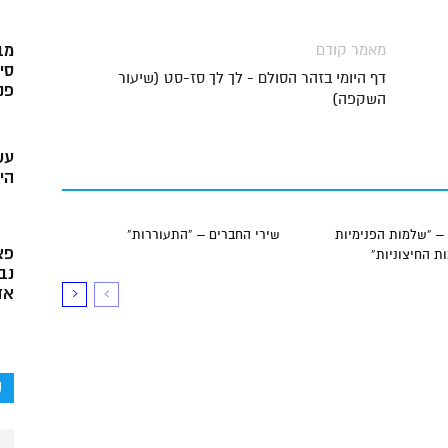
מאמר קודם
מב
סי
דף היומי בזהר הסולם - לך לך סז-סט (שיעור
פני
השקפה)
עש
הי
– “שלמות הפנימיות
שירי החברים – “התעוררות”
פא
 החיצוניות”
נב
אד
ק