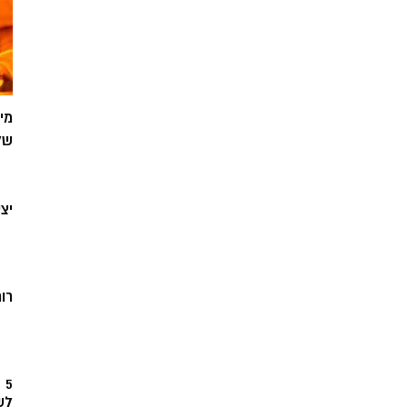
מי
של
יצ
רוח
5
לש