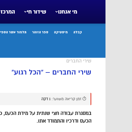
מי אנחנו
שידור חי
המרכז 
קבלה
מיסטיקה
ספר הזוהר
תלמוד עשר הספיר
שירי החברים
שירי החברים – “הכל רגוע”
⏱️ זמן קריאה משוער:
1 דקה
במסגרת עבודה חצי שנתית על מידת הכעס, כ
הכעס ודרכיו והתמודד אתו.