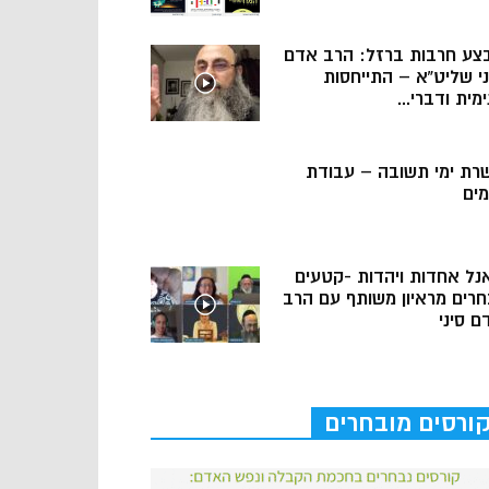
צע חרבות ברזל: הרב אדם
ני שליט”א – התייחסות
מית ודברי...
רת ימי תשובה – עבודת
מים
נל אחדות ויהדות -קטעים
חרים מראיון משותף עם הרב
ם סיני
ורסים מובחרים