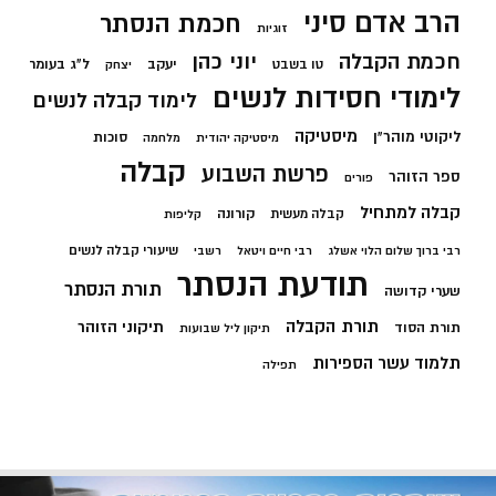
הרב אדם סיני
חכמת הנסתר
זוגיות
חכמת הקבלה
יוני כהן
יעקב
ל"ג בעומר
טו בשבט
יצחק
לימודי חסידות לנשים
לימוד קבלה לנשים
מיסטיקה
ליקוטי מוהר"ן
סוכות
מיסטיקה יהודית
מלחמה
קבלה
פרשת השבוע
ספר הזוהר
פורים
קבלה למתחיל
קורונה
קבלה מעשית
קליפות
שיעורי קבלה לנשים
רבי ברוך שלום הלוי אשלג
רבי חיים ויטאל
רשבי
תודעת הנסתר
תורת הנסתר
שערי קדושה
תורת הקבלה
תיקוני הזוהר
תורת הסוד
תיקון ליל שבועות
תלמוד עשר הספירות
תפילה