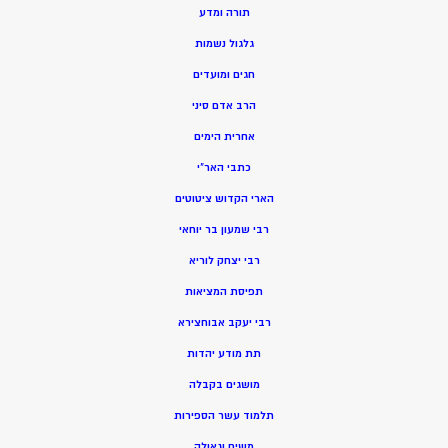
תורה ומדע
גלגול נשמות
חגים ומועדים
הרב אדם סיני
אחרית הימים
כתבי האר”י
הארי הקדוש ציטוטים
רבי שמעון בר יוחאי
רבי יצחק לוריא
תפיסת המציאות
רבי יעקב אבוחצירא
תת מודע יהדות
מושגים בקבלה
תלמוד עשר הספירות
משיח וגאולה