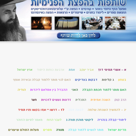
א – אשרי תמימי דרך
אביר יעקב
אמת
ארבעת כוחות היסוד
ארץ ישראל
בטחון
ג קליפות
דבקות בצדיקים
האם לגוי מותר ללמוד קבלה ובאיזה אופן?
האם מותר ללמוד חכמת הקבלה
האני
ההבדל בין אסלאם ליהדות
הודיה
הרב קוק
השגה אמיתית
התכלית
זדונות נעשים לזכויות
חצר
יג – להמשיך השגחה שלמה
לבונה זכה
לז – דרשו יי ועזו בקשו פניו תמיד
לימודי קבלה בנהריה
ליקוטי מוהרן תורה ג
לעבר הרוח
מאמר לסיום הזוהר
מדינת ישראל
מותר לנשים ללמוד קבלה
מנורה
מסרים
מעלות הסולם שיעורים