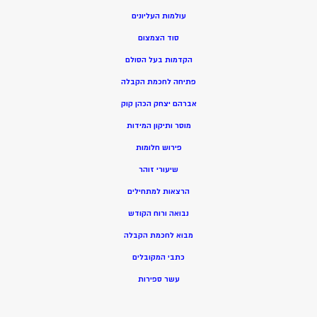
עולמות העליונים
סוד הצמצום
הקדמות בעל הסולם
פתיחה לחכמת הקבלה
אברהם יצחק הכהן קוק
מוסר ותיקון המידות
פירוש חלומות
שיעורי זוהר
הרצאות למתחילים
נבואה ורוח הקודש
מ
בוא לחכמת הקבלה
כתבי המקובלים
ע
שר ספירות