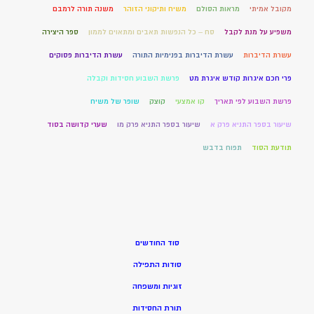
מקובל אמיתי
מראות הסולם
משיח ותיקוני הזוהר
משנה תורה לרמבם
משפיע על מנת לקבל
סח – כל הנפשות תאבים ומתאוים לממון
ספר היצירה
עשרת הדיברות
עשרת הדיברות בפנימיות התורה
עשרת הדיברות פסוקים
פרי חכם איגרות קודש איגרת מט
פרשת השבוע חסידות וקבלה
פרשת השבוע לפי תאריך
קו אמצעי
קוצק
שופר של משיח
שיעור בספר התניא פרק א
שיעור בספר התניא פרק מו
שערי קדושה בסוד
תודעת הסוד
תפוח בדבש
סוד החודשים
סודות התפילה
זוגיות ומשפחה
תורת החסידות