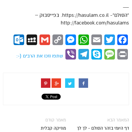
—
“הסולם”- https://hasulam.co.il. בפייסבוק –
http://facebook.com/hasulams
ok.com
MySpace
Gmail
Copy
Messenger
WhatsApp
Email
Twitter
Facebook
Link
Viber
Telegram
Skype
Message
Print
שתפו וזכו את הרבים (-:
המאמר הבא
מאמר קודם
דף היומי בזהר הסולם - לך לך
מוזיקה קבלית