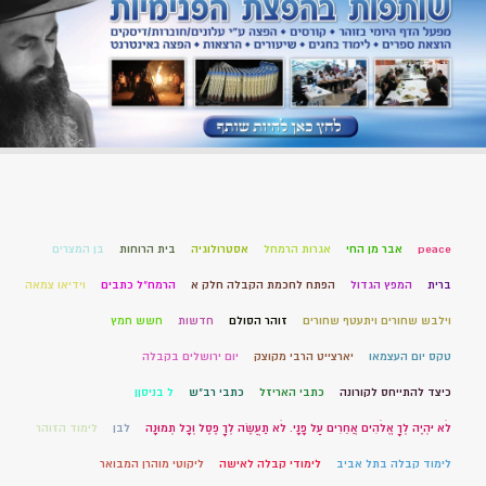
peace
אבר מן החי
אגרות הרמחל
אסטרולוגיה
בית הרוחות
בן המצרים
ברית
המפץ הגדול
הפתח לחכמת הקבלה חלק א
הרמח"ל כתבים
וידיאו צמאה
וילבש שחורים ויתעטף שחורים
זוהר הסולם
חדשות
חשש חמץ
טקס יום העצמאו
יארצייט הרבי מקוצק
יום ירושלים בקבלה
כיצד להתייחס לקורונה
כתבי האריזל
כתבי רב"ש
ל בניסןן
לֹא יִהְיֶה לְךָ אֱלֹהִים אֲחֵרִים עַל פָּנָי. לֹא תַעֲשֶׂה לְךָ פֶסֶל וְכָל תְּמוּנָה
לבן
לימוד הזוהר
לימוד קבלה בתל אביב
לימודי קבלה לאישה
ליקוטי מוהרן המבואר