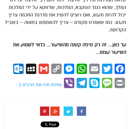
המלך, שהוא כנגד הנוקבא, המלכות, שדווקא על ידי המלכות
יכול להיות תענוג, ואם רוצים להשיג את מדרגת החכמה צריך
תענוג. כמו שאמרנו מקודם – צריך להשתמש בתאוה – בשביל
הקדושה.
עד כאן… זה רק טיפה קטנה מהשיעור… כדאי לשמוע את
השיעור עצמו…
ok.com
MySpace
Gmail
Copy
Messenger
WhatsApp
Email
Twitter
Facebook
Link
Viber
Telegram
Skype
Message
Print
שתפו וזכו את הרבים (-: