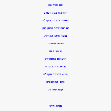
סוד הצמצום
הקדמות בעל הסולם
פתיחה לחכמת הקבלה
אברהם יצחק הכהן קוק
מוסר ותיקון המידות
פירוש חלומות
שיעורי זוהר
הרצאות למתחילים
נבואה ורוח הקודש
מ
בוא לחכמת הקבלה
כתבי המקובלים
ע
שר ספירות
תורה ומדע