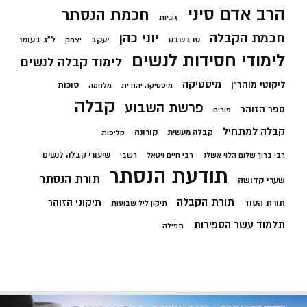
הרב אדם סיני
חכמת הנסתר
זוגיות
חכמת הקבלה
יוני כהן
יעקב
ל"ג בעומר
טו בשבט
יצחק
לימודי חסידות לנשים
לימוד קבלה לנשים
מיסטיקה
ליקוטי מוהר"ן
סוכות
מיסטיקה יהודית
מלחמה
קבלה
פרשת השבוע
ספר הזוהר
פורים
קבלה למתחיל
קורונה
קבלה מעשית
קליפות
שיעורי קבלה לנשים
רבי ברוך שלום הלוי אשלג
רבי חיים ויטאל
רשבי
תודעת הנסתר
תורת הנסתר
שערי קדושה
תורת הקבלה
תיקוני הזוהר
תורת הסוד
תיקון ליל שבועות
תלמוד עשר הספירות
תפילה