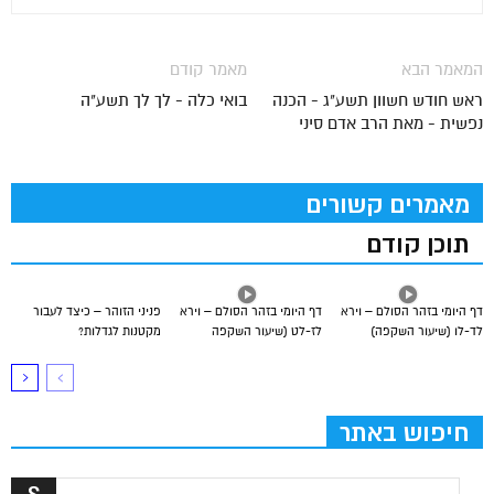
המאמר הבא
מאמר קודם
ראש חודש חשוון תשע"ג - הכנה
בואי כלה - לך לך תשע"ה
נפשית - מאת הרב אדם סיני
מאמרים קשורים
תוכן קודם
דף היומי בזהר הסולם – וירא
דף היומי בזהר הסולם – וירא
פניני הזוהר – כיצד לעבור
לד-לו (שיעור השקפה)
לז-לט (שיעור השקפה
מקטנות לגדלות?
חיפוש באתר