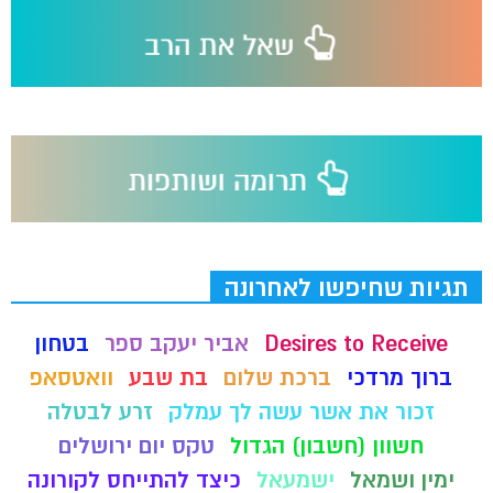
תגיות שחיפשו לאחרונה
Desires to Receive
אביר יעקב ספר
בטחון
ברוך מרדכי
ברכת שלום
בת שבע
וואטסאפ
זכור את אשר עשה לך עמלק
זרע לבטלה
חשוון (חשבון) הגדול
טקס יום ירושלים
ימין ושמאל
ישמעאל
כיצד להתייחס לקורונה