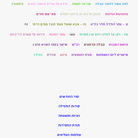
למה אסור ללמוד קבלה
מה זה לשמה
מידע על שדים ורוחות רפאים
מיסתורין
מפתחןות שלמות
מתוק מדבש או פירוש הסולם
מתי צום פורים
נג – עקר הולדה תלוי בה"א
נה – אבא שאול אומר קובר מתים הייתי
נח
עח – ויתן עז למלכו וירם קרן משיחו
עשו
עשר המכות
פירוש על עשרת הדיברות
פרשת השבוע
קבלה קדמונית
רב"ש
שיעור בספר התניא פרק ג
שיעורים ליום העצמאות
תורת הקוונטים
תיקון
תכלית
תפילין
סוד החודשים
סודות התפילה
זוגיות ומשפחה
תורת החסידות
עולמות העליונים