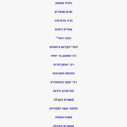
גלגול נשמות
חגים ומועדים
הרב אדם סיני
אחרית הימים
כתבי האר”י
הארי הקדוש ציטוטים
רבי שמעון בר יוחאי
רבי יצחק לוריא
תפיסת המציאות
רבי יעקב אבוחצירא
תת מודע יהדות
מושגים בקבלה
תלמוד עשר הספירות
משיח וגאולה
מאמרים בקבלה