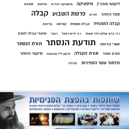
מיסטיקה
ליקוטי מוהר"ן
סוכות
מיסטיקה יהודית
מלחמה
קבלה
פרשת השבוע
ספר הזוהר
פורים
קבלה למתחיל
קורונה
קבלה מעשית
קליפות
שיעורי קבלה לנשים
רבי ברוך שלום הלוי אשלג
רבי חיים ויטאל
רשבי
תודעת הנסתר
תורת הנסתר
שערי קדושה
תורת הקבלה
תיקוני הזוהר
תורת הסוד
תיקון ליל שבועות
תלמוד עשר הספירות
תפילה