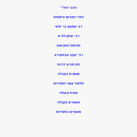
כתבי האר”י
הארי הקדוש ציטוטים
רבי שמעון בר יוחאי
רבי יצחק לוריא
תפיסת המציאות
רבי יעקב אבוחצירא
תת מודע יהדות
מושגים בקבלה
תלמוד עשר הספירות
משיח וגאולה
מאמרים בקבלה
מאמרים בחסידות