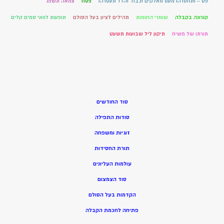
פט – ותחסרהו מעט מאלקים וכבוד והדר תעטרהו
פסח
צמאה תשפג
קורונה בקבלה
שומרי החומות
תהילים לציון בעל הסולם
תופעות לוואי סמים קלים
תורתו של משיח
תיקון ליל שבועות תשעט
סוד החודשים
סודות התפילה
זוגיות ומשפחה
תורת החסידות
עולמות העליונים
סוד הצמצום
הקדמות בעל הסולם
פתיחה לחכמת הקבלה