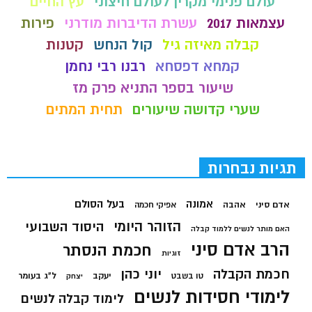
עולם פנימי מקרין לעולם חיצוני
עץ החיים
עצמאות 2017
עשרת הדיברות מודרני
פירות
קבלה מאיזה גיל
קול הנחש
קטנות
קמחא דפסחא
רבנו רבי נחמן
שיעור בספר התניא פרק מז
שערי קדושה שיעורים
תחית המתים
תגיות נבחרות
בעל הסולם
אמונה
אדם סיני
אהבה
אפיקי חכמה
הזוהר היומי
היסוד השבועי
האם מותר לנשים ללמוד קבלה
הרב אדם סיני
חכמת הנסתר
זוגיות
חכמת הקבלה
יוני כהן
יעקב
ל"ג בעומר
טו בשבט
יצחק
לימודי חסידות לנשים
לימוד קבלה לנשים