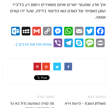
איך אדע שמעשי ישרים ואינם משאירים רושם רע בליבי?
המגן האמיתי של האדם הוא הלימוד בלילה, שעל ידו קונים
אמונה.
ok.com
MySpace
Gmail
Copy
Messenger
WhatsApp
Email
Twitter
Facebook
Link
Viber
Telegram
Skype
Message
Print
שתפו וזכו את הרבים (-:
המאמר הבא
מאמר קודם
משולחן השבת - פרשת וירא
מה קורה כשתענוג גדול בא על