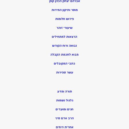
אברהם יצחק הכהן קוק
מוסר ותיקון המידות
פירוש חלומות
שיעורי זוהר
הרצאות למתחילים
נבואה ורוח הקודש
מ
בוא לחכמת הקבלה
כתבי המקובלים
ע
שר ספירות
תורה ומדע
גלגול נשמות
חגים ומועדים
הרב אדם סיני
אחרית הימים