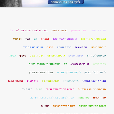
אביע דטומאה
אדם הראשון
בריאות רוחנית
ברכת שלום - דרגות הסולם
גל
האם מותר ללמוד זהר
הילולתא האביר יעקב
הנצרות
הס
הצל
הרמח"ל
זוהמת הנחש
חג האורות
חכמת האמת
חרדה
טו בשבט בקבלה
יום ירושלים זוהר
יציאה מצרים
כ בטבת יום פטירה של הרמבם
כישוף
כפירה
כתבי רב"ש
לג בעומר תשפא
לד – ואתם תהיו לי ממלכת כהנים
לימוד קבלה בצפון
ליקוטי מוהרן המבואר
מאמרי האדמור הזקן
מבוא לחכמת הנסתר
מדינת ישראל
מהות המסתורין
מזל עקרב
מחשוף הלבן
מלחמת גוג ומגוג סימנים
מעלות הסולם הדף היומי
משיח
מתן תורה
ספר הכלים
ספר שמות
עב – לפעמים בא לאדם הרהור תשובה
עשרת הדיברות בקבלה
פאודה צפייה ישירה
פוטונים