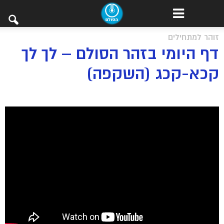
זוהר למתחילים
דף היומי בזהר הסולם – לך לך
קכא-קכג (השקפה)