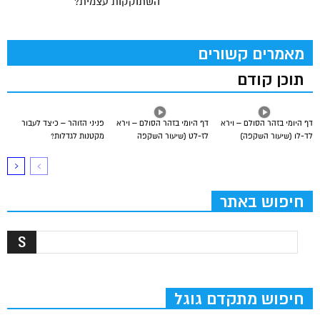
השתוקקות עצמית?
מאמרים קשורים
תוכן קודם
דף היומי בזהר הסולם – וירא
דף היומי בזהר הסולם – וירא
פניני הזוהר – כיצד לעבור
לד-לו (שיעור השקפה)
לז-לט (שיעור השקפה
מקטנות לגדלות?
חיפוש באתר
חיפוש מתקדם גוגל