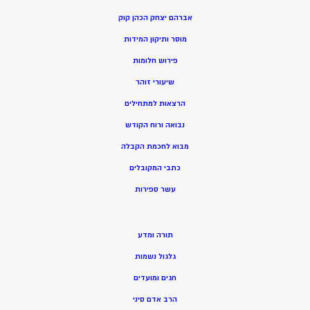
אברהם יצחק הכהן קוק
מוסר ותיקון המידות
פירוש חלומות
שיעורי זוהר
הרצאות למתחילים
נבואה ורוח הקודש
מ
בוא לחכמת הקבלה
כתבי המקובלים
ע
שר ספירות
תורה ומדע
גלגול נשמות
חגים ומועדים
הרב אדם סיני