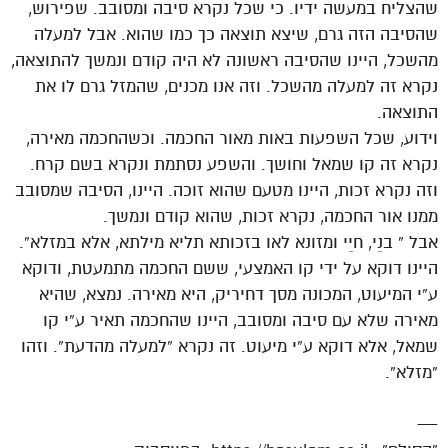
שהצליח במעשה ידיו. כי שכל נקרא סיבה ומסובב. שפירוש,
שהסיבה הזה גרם, שיצא תוצאה כך כמו שהוא. אבל למעלה
מהשכל, היינו שהסיבה ראשונה לא היה קודם ונמשך להתוצאה,
נקרא זה למעלה מהשכל. וזה אנו מכנים, שהמזל גרם לו את
התוצאה.
וידוע, שכל השפעות באות מאור החכמה. וכשהחכמה מאירה,
נקרא זה קו שמאל וחושך. והשפע נסתמת ונקרא בשם קרח.
וזה נקרא זכות, היינו מטעם שהוא זוכה. היינו, הסיבה שמסובב
ממנו אור החכמה, נקרא זכות, שהוא קודם ונמשך.
אבל ” בנֵי, חיֵי ומזונא לאו בזכותא תליא מילתא, אלא במזלא”.
היינו דוקא על ידי קו האמצעי, ששם החכמה מתמעטת, ודוקא
ע”י המיעוט, המכונה מסך דחיריק, היא מאירה. נמצא, שהיא
מאירה שלא עם סיבה ומסובב, היינו שהחכמה תאיר ע”י קו
שמאל, אלא דוקא ע”י מיעוט. זה נקרא “למעלה מהדעת”. וזהו
“מזלא”.
—