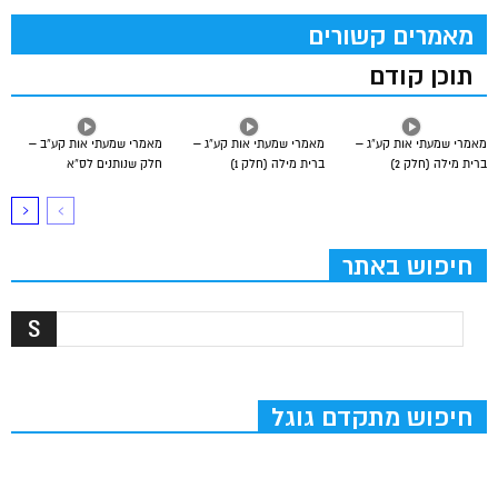
מאמרים קשורים
תוכן קודם
מאמרי שמעתי אות קע”ג –
מאמרי שמעתי אות קע”ג –
מאמרי שמעתי אות קע”ב –
ברית מילה (חלק 2)
ברית מילה (חלק 1)
חלק שנותנים לס”א
חיפוש באתר
חיפוש מתקדם גוגל