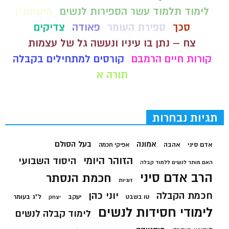
לימוד תלמוד עשר הספירות לנשים
מיסתורין
סכך
ספירת העומר
פאודה
צדיקים
צח – נתן בו עיניו ונעשה גל של עצמות
קורות חיים הרמבם
קורסים למתחילים בקבלה
תורה א
תגיות נבחרות
בעל הסולם
אמונה
אדם סיני
אהבה
אפיקי חכמה
הזוהר היומי
היסוד השבועי
האם מותר לנשים ללמוד קבלה
הרב אדם סיני
חכמת הנסתר
זוגיות
חכמת הקבלה
יוני כהן
יעקב
ל"ג בעומר
טו בשבט
יצחק
לימודי חסידות לנשים
לימוד קבלה לנשים