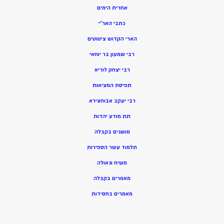
אחרית הימים
כתבי האר”י
הארי הקדוש ציטוטים
רבי שמעון בר יוחאי
רבי יצחק לוריא
תפיסת המציאות
רבי יעקב אבוחצירא
תת מודע יהדות
מושגים בקבלה
תלמוד עשר הספירות
משיח וגאולה
מאמרים בקבלה
מאמרים בחסידות