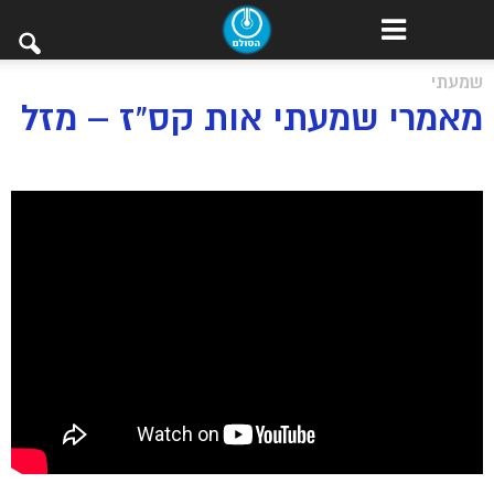
שמעתי
מאמרי שמעתי אות קס”ז – מזל