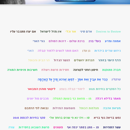
Desires to Bestow
אדם סיני
אור וכלי
אין מזל לישראל
אם יצרו מתגבר עליו
אמונה ומדע
בעלי בנין
ברכת שלום - דרגות הסולם
גורי הארי
גירוש שדים ביהדות
גן עדן
האם מותר לנשים ללמוד קבלה
הארי
הדף היומי בזוהר
הכרזת ירושלים
הנשר הגדול
הר הבית והכותל
חברה מתוקנת
חיסון רוחני לקורונה
חסידות פרשת וישלח
חשיבות פנימיות התורה
טרקלין
כַּבֵּד אֶת אָבִיךָ וְאֶת אִמֶּךָ - לְמַעַן יַאֲרִכוּן יָמֶיךָ עַל הָאֲדָמָה
כל הסקרים בחירות 2015
לימודי קבלה בצפון
ליקוטי מוהרן המבואר
מאמר בלילא דכלה
מו – מחאת כף בשעת התפלה
מכבים מול יוונים
מציאת אהבה
מצלמות הכותל
משמעות המזלות
נבואה לפי הרמבם
נפש בריאה גוף בריא
סו – ויהי נא פי שנים ברוחך אלי
סקר בחירות לכנסת 2015
עשר הספירות
פג – מתן בסתר יכפה אף
פוטונים
פרשת השבוע בחסידות
צורה