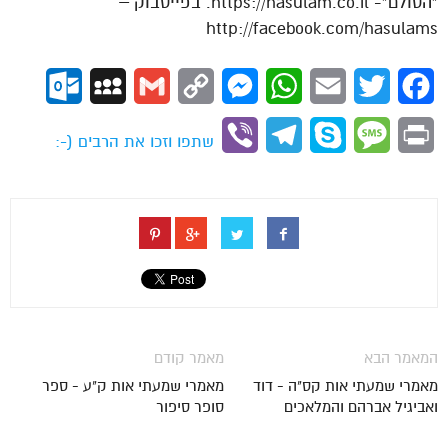
“הסולם”- https://hasulam.co.il. בפייסבוק –
http://facebook.com/hasulams
ok.com
MySpace
Gmail
Copy
Messenger
WhatsApp
Email
Twitter
Facebook
Link
Viber
Telegram
Skype
Message
Print
שתפו וזכו את הרבים (-:
המאמר הבא
מאמר קודם
מאמרי שמעתי אות קס"ה - דוד
מאמרי שמעתי אות ק"ע - ספר
ואביגיל אברהם והמלאכים
סופר סיפור