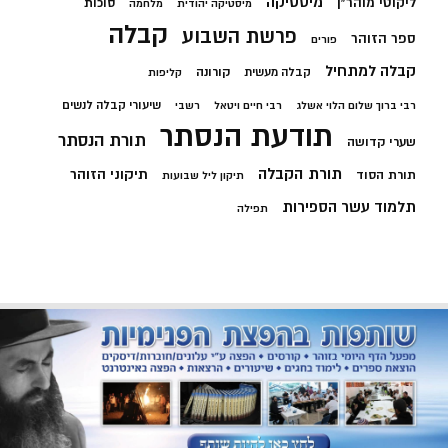
מיסטיקה
ליקוטי מוהר"ן
סוכות
מיסטיקה יהודית
מלחמה
קבלה
פרשת השבוע
ספר הזוהר
פורים
קבלה למתחיל
קורונה
קבלה מעשית
קליפות
שיעורי קבלה לנשים
רבי ברוך שלום הלוי אשלג
רבי חיים ויטאל
רשבי
תודעת הנסתר
תורת הנסתר
שערי קדושה
תורת הקבלה
תיקוני הזוהר
תורת הסוד
תיקון ליל שבועות
תלמוד עשר הספירות
תפילה