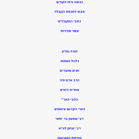
נבואה ורוח הקודש
מ
בוא לחכמת הקבלה
כתבי המקובלים
ע
שר ספירות
תורה ומדע
גלגול נשמות
חגים ומועדים
הרב אדם סיני
אחרית הימים
כתבי האר”י
הארי הקדוש ציטוטים
רבי שמעון בר יוחאי
רבי יצחק לוריא
תפיסת המציאות