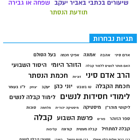
שיעורים בכתבי באביר יעקב
שפחה או גבירה
תודעת הנסתר
תגיות נבחרות
בעל הסולם
אמונה
אדם סיני
אהבה
אפיקי חכמה
הזוהר היומי
היסוד השבועי
האם מותר לנשים ללמוד קבלה
הרב אדם סיני
חכמת הנסתר
זוגיות
חכמת הקבלה
יוני כהן
יעקב
ל"ג בעומר
טו בשבט
יצחק
לימודי חסידות לנשים
לימוד קבלה לנשים
מיסטיקה
ליקוטי מוהר"ן
סוכות
מיסטיקה יהודית
מלחמה
קבלה
פרשת השבוע
ספר הזוהר
פורים
קבלה למתחיל
קורונה
קבלה מעשית
קליפות
שיעורי קבלה לנשים
רבי ברוך שלום הלוי אשלג
רבי חיים ויטאל
רשבי