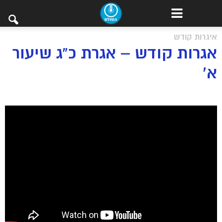
איגרות קודש
אגרות קודש – אגרת כ”ג שיעור
א’