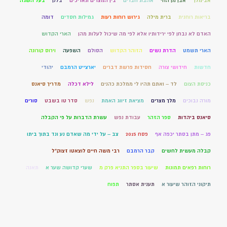
אבימלך
אבן מן החי
אהבת חברים
בין המצרים תאריכים
בלק
בעל השגה
בריאות רוחנית
ברית מילה
גירוש רוחות רעות
גמילות חסדים
דומה
האדם לא נבחן לפי ירידותיו אלא לפי מה שיכול לעלות מהן
הארי הקדוש
הארי תשמט
הדרת נשים
הזוהר הקדוש
הסולם
השפעה
וירוס קורונה
חדשות
חידושי צורה
חסידות פרשת דברים
יארצייט הרמבם
יהודי
כניסת הצום
לד – ואתם תהיו לי ממלכת כהנים
לילא דכלה
מדריך סיאנס
מורה נבוכים
מלך מצרים
מציאת זיווג האמת
נפש
סדר טו בשבט
סורים
סיאנס ביהדות
ספר הזהר
עבודת נפש
עשרת הדברות על פי הקבלה
פג – מתן בסתר יכפה אף
פסח 2015
צב – על ידי מה שאדם נע ונד בתוך ביתו
קבלה מעשית לחשים
קבר הרמבם
רבי משה חיים לוצאטו זצוק"ל
רוחות רפאים תמונות
שיעור בספר התניא פרק מ
שערי קדושה שער א
תאנה
תיקוני הזוהר שיעור א
תענית אסתר
תפוח