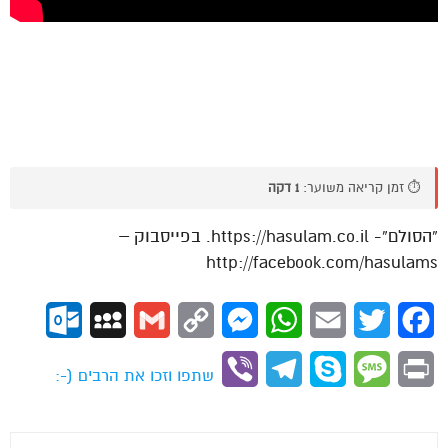
⏱️ זמן קריאה משוער:
1 דקה
“הסולם”- https://hasulam.co.il. בפייסבוק –
http://facebook.com/hasulams
ok.com
MySpace
Gmail
Copy
Messenger
WhatsApp
Email
Twitter
Facebook
Link
Viber
Telegram
Skype
Message
Print
שתפו וזכו את הרבים (-: