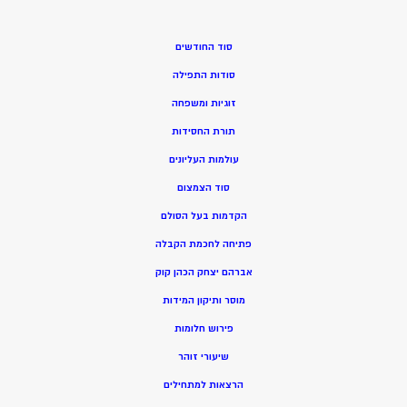
סוד החודשים
סודות התפילה
זוגיות ומשפחה
תורת החסידות
עולמות העליונים
סוד הצמצום
הקדמות בעל הסולם
פתיחה לחכמת הקבלה
אברהם יצחק הכהן קוק
מוסר ותיקון המידות
פירוש חלומות
שיעורי זוהר
הרצאות למתחילים