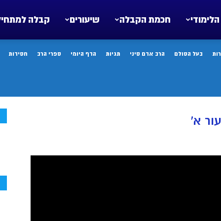
הלימודי
חכמת הקבלה
שיעורים
קבלה למתחיל
ות
בעל הסולם
הרב אדם סיני
תגיות
הדף היומי
ספרי הרב
חסידות
ח
ור א’
ח