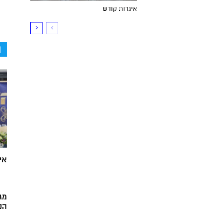
איגרות קודש
ה
אי
מג
הק