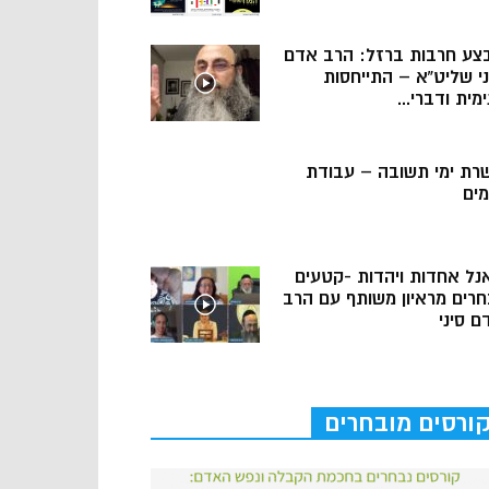
צע חרבות ברזל: הרב אדם
ני שליט”א – התייחסות
מית ודברי...
רת ימי תשובה – עבודת
מים
נל אחדות ויהדות -קטעים
חרים מראיון משותף עם הרב
ם סיני
ורסים מובחרים