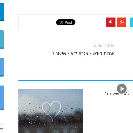
מאמר קודם
אגרות קודש - אגרת ל"א - שיעור ו'
 ל”ט – שיעור ד’