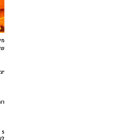
מי
של
יצ
רוח
5
לש